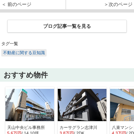
＜ 前のページ
＞次のページ
ブログ記事一覧を見る
タグ一覧
不動産に関する豆知識
おすすめ物件
天山中央ビル事務所
カーサグラン志津川
八束マンシ
5.6万円
/ 14.10坪
3.8万円
/ 2DK
4.3万円
/ 2