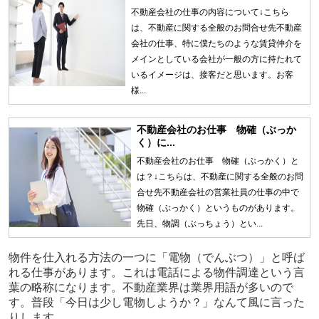
不動産会社の仕事の内容について↓こちら
は、不動産に関する全般のお問合せ先不動産
会社の仕事、特に僕たちのような賃貸仲介を
メインとしている会社が一般の方に持たれて
いるイメージは、接客だと思います。お客
様...
不動産会社のお仕事 物確（ぶっか
く）に...
不動産会社のお仕事 物確（ぶっかく）と
は？↓こちらは、不動産に関する全般のお問
合せ先不動産会社の営業社員の仕事の中で
物確（ぶっかく）というものがあります。
先日、物調（ぶっちょう）とい...
物件を仕入れる方法の一つに「電物（でんぶつ）」と呼ば
れる仕事があります。これは電話による物件調達という言
葉の略称になります。不動産業界は業界用語が多いので
す。普段「今日は少し電物しようか？」なんて風に言った
りします。