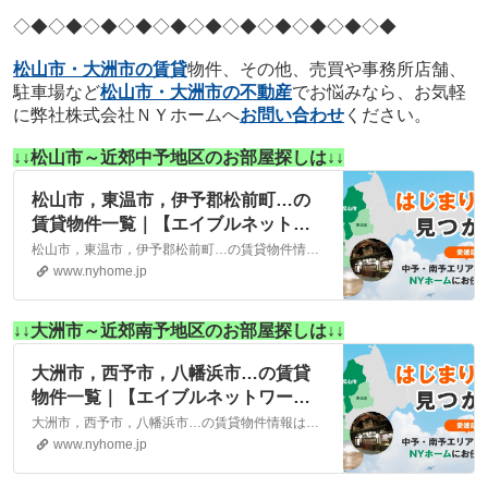
◇◆◇◆◇◆
◇◆◇◆◇◆
◇◆◇◆◇◆
◇◆◇◆
松山市・大洲市の賃貸
物件、その他、売買や事務所店舗、
駐車場など
松山市・大洲市の不動産
でお悩みなら、お気軽
に弊社株式会社ＮＹホームへ
お問い合わせ
ください。
↓↓松山市～近郊中予地区のお部屋探しは↓↓
松山市，東温市，伊予郡松前町…の
賃貸物件一覧｜【エイブルネットワ
ーク】(株)NYホーム 松山市・大洲
松山市，東温市，伊予郡松前町…の賃貸物件情報は、こちらに掲載しております。株式会社NYホームが自信を持ってご紹介する物件ばかりとなっております。お客様のニーズにそった物件が見つかりましたら、弊社までお気軽にお問い合わせください。
市の賃貸・不動産
www.nyhome.jp
↓↓大洲市～近郊南予地区のお部屋探しは↓↓
大洲市，西予市，八幡浜市…の賃貸
物件一覧｜【エイブルネットワー
ク】(株)NYホーム 松山市・大洲市
大洲市，西予市，八幡浜市…の賃貸物件情報は、こちらに掲載しております。株式会社NYホームが自信を持ってご紹介する物件ばかりとなっております。お客様のニーズにそった物件が見つかりましたら、弊社までお気軽にお問い合わせください。
の賃貸・不動産
www.nyhome.jp