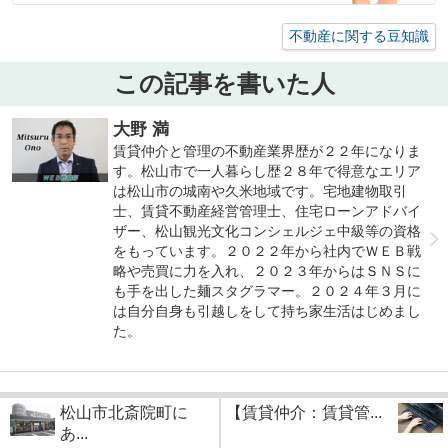
不動産に関する豆知識
この記事を書いた人
大野 満
賃貸仲介と管理の不動産業界歴が２２年になりま
す。松山市で一人暮らし歴２８年で得意なエリア
は松山市の城南や久米地域です。宅地建物取引
士、賃貸不動産経営管理士、住宅ローンアドバイ
ザー、松山観光文化コンシェルジェ中級等の資格
をもっています。２０２２年から社内でＷＥＢ戦
略や売買に力を入れ、２０２３年からはＳＮＳに
も手を出した麺スタグラマー。２０２４年３月に
は自分自身も引越しをして持ち家生活はじめまし
た。
松山市北斎院町に
【賃貸仲介：賃貸管...
あ...