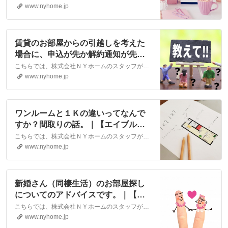
市・大洲市の賃貸・不動産なら株式
www.nyhome.jp
会社NYホーム
賃貸のお部屋からの引越しを考えた
場合に、申込が先か解約通知が先か
という話。｜松山市・大洲市の賃
こちらでは、株式会社ＮＹホームのスタッフが執筆したスタッフブログ記事、「賃貸のお部屋からの引越しを考えた場合に、申込が先か解約通知が先かという話。」をご紹介しております。他にも様々なテーマの記事がありますので、お住まい探しの合間にぜひご一読ください！
貸・不動産なら株式会社NYホーム
www.nyhome.jp
ワンルームと１Ｋの違いってなんで
すか？間取りの話。｜【エイブルネ
ットワーク】(株)NYホーム 松山
こちらでは、株式会社ＮＹホームのスタッフが執筆したスタッフブログ記事、「ワンルームと１Ｋの違いってなんですか？間取りの話。」をご紹介しております。他にも様々なテーマの記事がありますので、お住まい探しの合間にぜひご一読ください！
市・大洲市の賃貸・不動産
www.nyhome.jp
新婚さん（同棲生活）のお部屋探し
についてのアドバイスです。｜【エ
イブルネットワーク】(株)NYホー
こちらでは、株式会社ＮＹホームのスタッフが執筆したスタッフブログ記事、「新婚さん（同棲生活）のお部屋探しについてのアドバイスです。」をご紹介しております。他にも様々なテーマの記事がありますので、お住まい探しの合間にぜひご一読ください！
ム 松山市・大洲市の賃貸・不動産
www.nyhome.jp