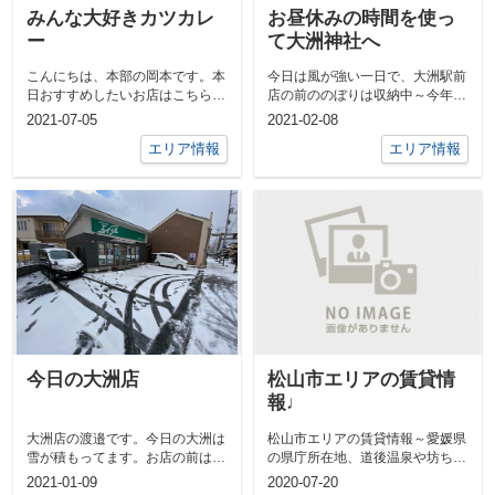
みんな大好きカツカレ
お昼休みの時間を使っ
ー
て大洲神社へ
こんにちは、本部の岡本です。本
今日は風が強い一日で、大洲駅前
日おすすめしたいお店はこちら。
店の前ののぼりは収納中～今年の
そう、今日の大野さんのブログに
立春は２月３日新しい年になった
2021-07-05
2021-02-08
もUPされ...
ということ...
エリア情報
エリア情報
今日の大洲店
松山市エリアの賃貸情
報♩
大洲店の渡邉です。今日の大洲は
松山市エリアの賃貸情報～愛媛県
雪が積もってます。お店の前はこ
の県庁所在地、道後温泉や坊ちゃ
んな感じです。早速、シャベルを
んで有名な松山市～https://www...
2021-01-09
2020-07-20
持ち出し、...