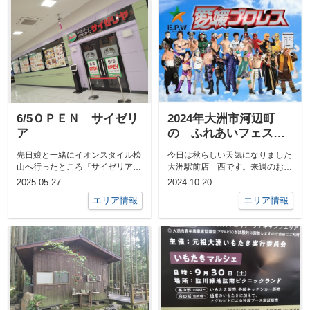
6/5ＯＰＥＮ サイゼリ
2024年大洲市河辺町
ア
の ふれあいフェス
タ 10月27日開催で
先日娘と一緒にイオンスタイル松
今日は秋らしい天気になりました
す、愛媛プロレスもく
山へ行ったところ『サイゼリア』
大洲駅前店 西です。来週のお話
るよー。
が完成していて「えっ、完成しと
ですが私の地元大洲市河辺町で河
2025-05-27
2024-10-20
るやん！す...
辺ふれあい...
エリア情報
エリア情報