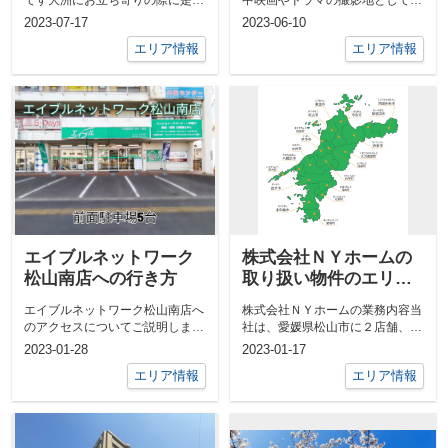
非、口にして欲しいのが大洲の郷
名な「下灘駅」があります普通に
2023-07-17
2023-06-10
土菓子 「志...
ドライブし...
エリア情報
エリア情報
エイブルネットワーク
株式会社ＮＹホームの
松山南店への行き方
取り扱い物件のエリア
について
エイブルネットワーク松山南店へ
株式会社ＮＹホームの業務内容当
のアクセスについてご説明しま
社は、愛媛県松山市に２店舗、大
す！エイブルネットワーク松山南
洲市に１店舗の計３店舗の不動産
2023-01-28
2023-01-17
店は、松山市...
会社です。...
エリア情報
エリア情報