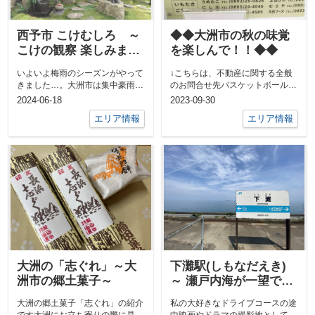
西予市 こけむしろ ～
◆◆大洲市の秋の味覚
こけの観察 楽しみまし
を楽しんで！！◆◆
た‼～
いよいよ梅雨のシーズンがやって
↓こちらは、不動産に関する全般
きました…。大洲市は集中豪雨が
のお問合せ先バスケットボール
あると市内で冠水する箇所が出る
Worldcupも終わり、いよいよBリ
2024-06-18
2023-09-30
ため、なか...
ー...
エリア情報
エリア情報
大洲の「志ぐれ」～大
下灘駅(しもなだえき)
洲市の郷土菓子～
～ 瀬戸内海が一望でき
る無人駅 ～
大洲の郷土菓子「志ぐれ」の紹介
私の大好きなドライブコースの途
です大洲にお立ち寄りの際に是
中映画やドラマの撮影地として有