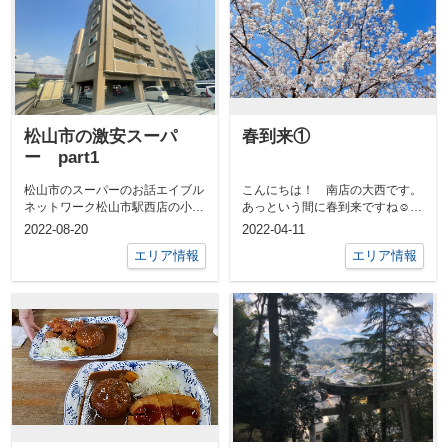
松山市の激安スーパ
春到来①
ー part1
松山市のスーパーのお話エイブル
こんにちは！ 南店の大西です。
ネットワーク松山市駅西店の小澤
あっという間に春到来ですね☺桜
です。突然ですが、食料品買い出
やミモザなどの記事がいくつかあ
2022-08-20
2022-04-11
しについて...
ったので、...
エリア情報
エリア情報