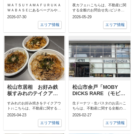
きました
ＭＡＴＳＵＹＡＭＡＦＵＲＵＫＡ
夜カフェ♪↓こちらは、不動産に関
ＷＡＢＡＳＥにあるベーグルやさ
する全般のお問合せ先↓ビジネス
ん♪↓こちらは、不動産に関する全
LINEでお部屋探しの依頼など
2026-07-30
2026-05-29
般のお問...
は、 ...
エリア情報
エリア情報
松山市居相 お好み鉄
松山市余戸「MOBY
板すみれのテイクアウ
DICKS RARE （モビー
ト♪
ディックス レア）」に
すみれのお好み焼きをテイクアウ
生ドーナツ・生パスタのお店♪↓こ
行ってきました♪
ト♪↓こちらは、不動産に関する全
ちらは、不動産に関する全般のお
般のお問合せ先↓ビジネスLINEで
問合せ先↓ビジネスLINEでお部屋
2026-04-23
2026-02-27
お部...
探し...
エリア情報
エリア情報