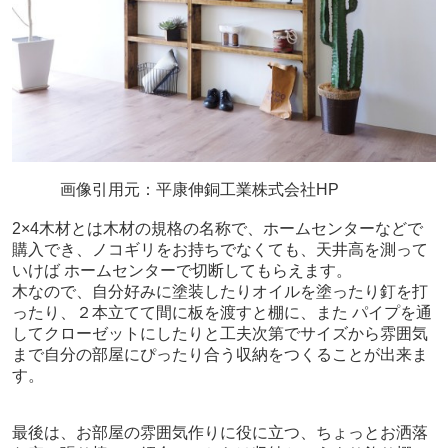
画像引用元：平康伸銅工業株式会社HP
2×4木材とは木材の規格の名称で、ホームセンターなどで
購入でき、
ノコギリをお持ちでなくても、天井高を測って
いけば ホームセンターで切断してもらえます。
木なので、自分好みに塗装したりオイルを塗ったり釘を打
ったり、
２本立てて間に板を渡すと棚に、また パイプを通
してクローゼットにしたりと
工夫次第でサイズから雰囲気
まで自分の部屋にぴったり合う収納をつくることが出来ま
す。
最後は、お部屋の雰囲気作りに役に立つ、
ちょっとお洒落