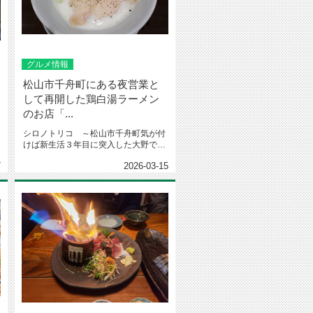
グルメ情報
松山市千舟町にある夜営業と
して再開した鶏白湯ラーメン
のお店「...
シロノトリコ ～松山市千舟町気が付
けば新生活３年目に突入した大野で
す。皆さん、いかがお過ごしです
7
2026-03-15
か？...