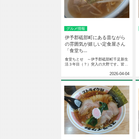
グルメ情報
伊予郡砥部町にある昔ながら
の雰囲気が嬉しい定食屋さん
「食堂ち...
食堂ちとせ ～伊予郡砥部町千足新生
活３年目（？）突入の大野です。皆さ
ん、いかがお過ごしでしょうか？さ...
2026-04-04