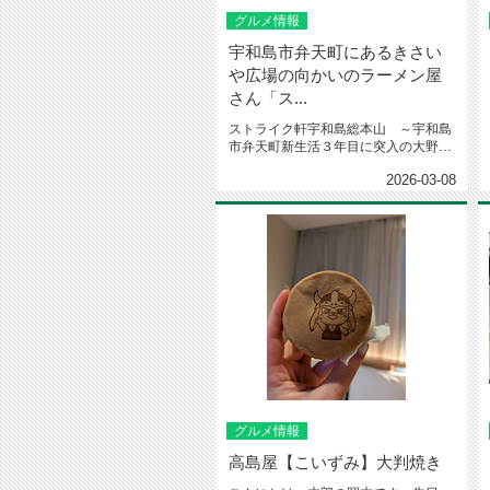
グルメ情報
宇和島市弁天町にあるきさい
や広場の向かいのラーメン屋
さん「ス...
ストライク軒宇和島総本山 ～宇和島
市弁天町新生活３年目に突入の大野で
す。皆さん、いかがお過ごしでしょ...
2026-03-08
グルメ情報
高島屋【こいずみ】大判焼き