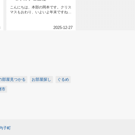
こんにちは、本部の岡本です。クリス
マスもおわり、いよいよ年末ですね。
ＮＹホームも今年は本日で営業終了...
8
2025-12-27
の部屋見つかる
お部屋探し
ぐるめ
洲市
内子町