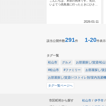
こんにちは、本部の岡本です。先日、
いよてつ高島屋に行ったときにひさし
ぶりに『大判焼き』を買いました。...
2026-01-11
291
1-20
該当公開件数
件
件表示
タグ一覧
松山市
グルメ
お部屋探し/賃貸/松山
#松山市
#ファミリー
お部屋探し/賃
お部屋探し/賃貸/バストイレ別/室内洗濯
タグ一覧ページへ
市区町村から探す
松山市
/
伊予市
/