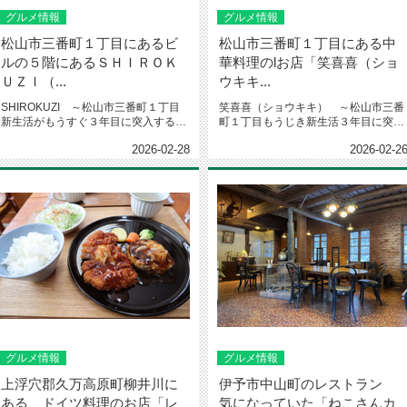
グルメ情報
グルメ情報
松山市三番町１丁目にあるビ
松山市三番町１丁目にある中
ルの５階にあるＳＨＩＲＯＫ
華料理のlお店「笑喜喜（ショ
ＵＺＩ（...
ウキキ...
SHIROKUZI ～松山市三番町１丁目
笑喜喜（ショウキキ） ～松山市三番
新生活がもうすぐ３年目に突入する大
町１丁目もうじき新生活３年目に突入
野です。皆さん、いかがお過...
する大野です。皆さん、いかがお過...
2026-02-28
2026-02-2
グルメ情報
グルメ情報
上浮穴郡久万高原町柳井川に
伊予市中山町のレストラン
ある、ドイツ料理のお店「レ
気になっていた「ねこさんカ