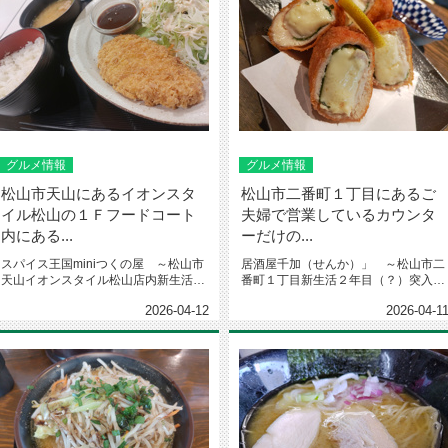
グルメ情報
グルメ情報
松山市天山にあるイオンスタ
松山市二番町１丁目にあるご
イル松山の１Ｆフードコート
夫婦で営業しているカウンタ
内にある...
ーだけの...
スパイス王国miniつくの屋 ～松山市
居酒屋千加（せんか）」 ～松山市二
天山イオンスタイル松山店内新生活３
番町１丁目新生活２年目（？）突入の
年目に突入（？）の大野です。...
大野です。皆さん、いかがお過ごし...
2026-04-12
2026-04-1