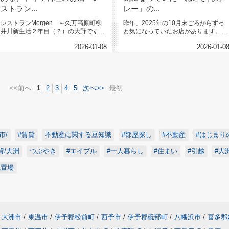
ストラン...
レー」の...
レストランMorgen ～久万高原町柳
昨年、2025年の10月末ごろからずっ
井川新生活２年目（？）の大野です。
と気になっていたお店があります。伊
もうすぐ３年目に突入します。...
予市中山町「もみじの」さんと...
2026-01-08
2026-01-0
<<前へ
1
2
3
4
5
次へ>>
最初
市/
#賃貸
不動産に関する豆知識
#部屋探し
#不動産
#はじまり
貸/大洲
つぶやき
#エイブル
#一人暮らし
#住まい
#引越
#大
機置場
大洲市
/
東温市
/
伊予郡松前町
/
西予市
/
伊予郡砥部町
/
八幡浜市
/
喜多郡