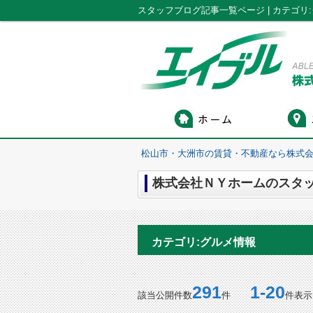
松山市・大洲市の賃貸・不動産なら株式会
株式会社ＮＹホームのスタッ
カテゴリ:グルメ情報
291
1-20
該当公開件数
件
件表示