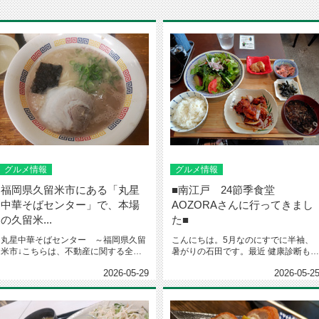
グルメ情報
グルメ情報
福岡県久留米市にある「丸星
■南江戸 24節季食堂
中華そばセンター」で、本場
AOZORAさんに行ってきまし
の久留米...
た■
丸星中華そばセンター ～福岡県久留
こんにちは。5月なのにすでに半袖、
米市↓こちらは、不動産に関する全般
暑がりの石田です。最近 健康診断もあ
のお問合せ先↓ビジネスLINEで...
ってか、昼食休み『麵ばかり食べ...
2026-05-29
2026-05-2