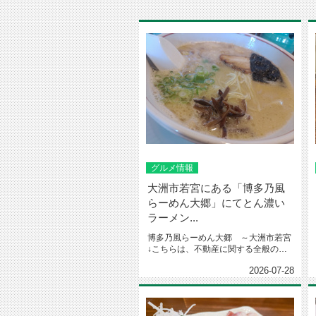
グルメ情報
大洲市若宮にある「博多乃風
らーめん大郷」にてとん濃い
ラーメン...
博多乃風らーめん大郷 ～大洲市若宮
↓こちらは、不動産に関する全般のお
問合せ先↓ビジネスLINEでお部...
2026-07-28