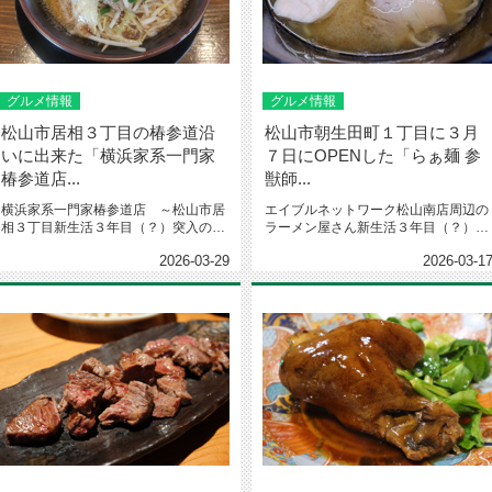
グルメ情報
グルメ情報
松山市居相３丁目の椿参道沿
松山市朝生田町１丁目に３月
いに出来た「横浜家系一門家
７日にOPENした「らぁ麺 参
椿参道店...
獣師...
横浜家系一門家椿参道店 ～松山市居
エイブルネットワーク松山南店周辺の
相３丁目新生活３年目（？）突入の大
ラーメン屋さん新生活３年目（？）に
野です。皆さん、いかがお過ごしで...
突入した大野です。皆さん、いかが...
2026-03-29
2026-03-1