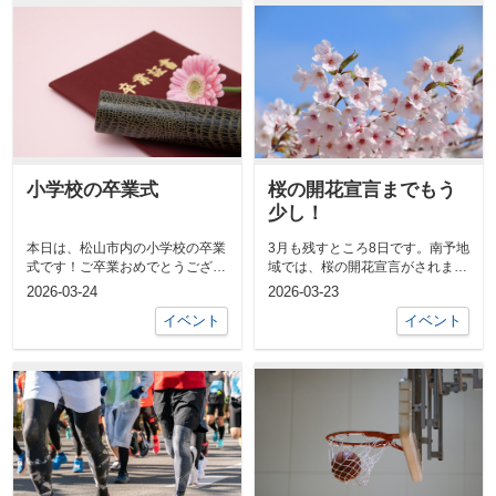
小学校の卒業式
桜の開花宣言までもう
少し！
本日は、松山市内の小学校の卒業
3月も残すところ8日です。南予地
式です！ご卒業おめでとうござい
域では、桜の開花宣言がされまし
ます！★物件情報をチェックした
た！松山市の開花宣言も あと少
2026-03-24
2026-03-23
い方はこち...
しかなと...
イベント
イベント