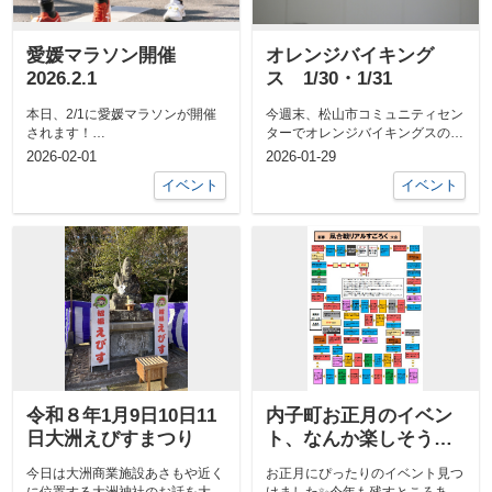
愛媛マラソン開催
オレンジバイキング
2026.2.1
ス 1/30・1/31
本日、2/1に愛媛マラソンが開催
今週末、松山市コミュニティセン
されます！
ターでオレンジバイキングスの試
https://ehimemarathon.jp/10：0...
合があります！！https://oran...
2026-02-01
2026-01-29
イベント
イベント
令和８年1月9日10日11
内子町お正月のイベン
日大洲えびすまつり
ト、なんか楽しそうな
ので・・話題に
今日は大洲商業施設あさもや近く
お正月にぴったりのイベント見つ
に位置する大洲神社のお話を大洲
けました✨今年も残すところあと