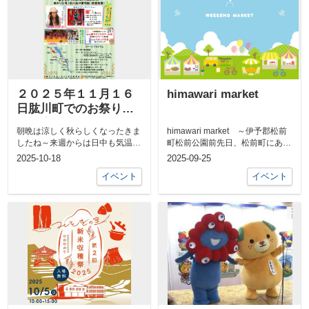
２０２５年１１月１６
himawari market
日肱川町でのお祭りの
ご紹介
朝晩は涼しく秋らしくなったきま
himawari market ～伊予郡松前
したね～来週からは日中も気温が
町松前公園前先日、松前町にある
下がる予想だそうでそろそろ厚手
韓国料理のお店に行った際来...
2025-10-18
2025-09-25
の洋服も準...
イベント
イベント