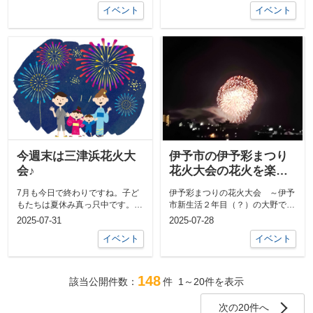
イベント
イベント
今週末は三津浜花火大
伊予市の伊予彩まつり
会♪
花火大会の花火を楽し
みましたよ♪
7月も今日で終わりですね。子ど
伊予彩まつりの花火大会 ～伊予
もたちは夏休み真っ只中です。我
市新生活２年目（？）の大野で
が家の7月は子どもの部活と大会
す。皆さま、いかがお過ごしでし
2025-07-31
2025-07-28
で大忙しで...
ょうか？さて...
イベント
イベント
148
該当公開件数：
件
1～20
件を表示
次の20件へ