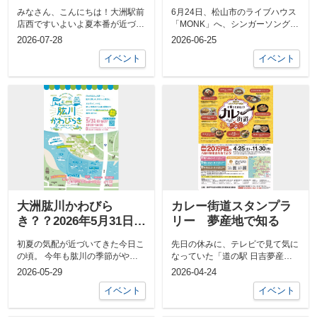
大会スケジュールまと
みなさん、こんにちは！大洲駅前
6月24日、松山市のライブハウス
め
店西ですいよいよ夏本番が近づい
「MONK」へ、シンガーソングラ
てきましたね。夏の風物詩といえ
イター・さかいゆうさんのライブ
2026-07-28
2026-06-25
ば、夜空を...
を観に...
イベント
イベント
大洲肱川かわびら
カレー街道スタンプラ
き？？2026年5月31日の
リー 夢産地で知る
イベントです♪
初夏の気配が近づいてきた今日こ
先日の休みに、テレビで見て気に
の頃。 今年も肱川の季節がやっ
なっていた「道の駅 日吉夢産
てきたみたいで、ちょっと気にな
地」のインドカレーを食べに立ち
2026-05-29
2026-04-24
っているイ...
寄ってみまし...
イベント
イベント