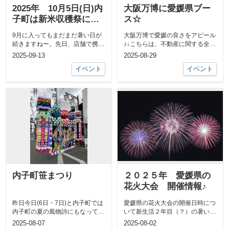
2025年 10月5日(日)内
大阪万博に愛媛県ブー
子町は新米収穫祭に観
ス☆
月会とイベント盛りだ
9月に入ってもまだまだ暑い日が
大阪万博で愛媛の良さをアピール
くさん！！
続きますねー。先日、店舗で携帯
♪↓こちらは、不動産に関する全般
電話を忘れた方がおられ、気が付
のお問合せ先↓ビジネスLINEでお
2025-09-13
2025-08-29
いたのがお...
部屋...
イベント
イベント
内子町笹まつり
２０２５年 愛媛県の
花火大会 開催情報♪
昨日今日(6日・7日)と内子町では
愛媛県の花火大会の開催日時につ
内子町の夏の風物詩にもなってい
いて新生活２年目（？）の暑い夏
る笹まつりが開催されています旧
を満喫中の大野です。皆さま、い
2025-08-07
2025-08-02
暦の七...
かがお過ご...