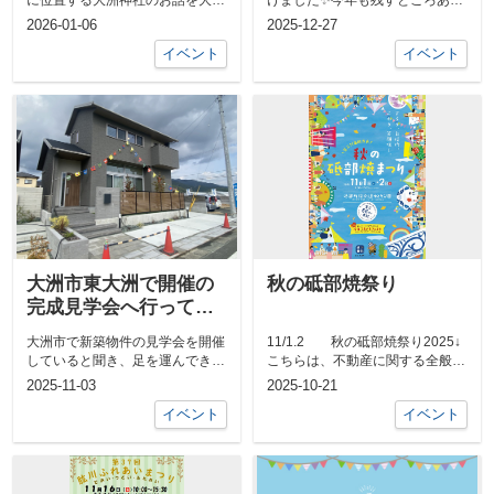
神社は、福徳の神・商売繁盛・安
わずか。お正月は家でゴロゴロ派
2026-01-06
2025-12-27
産の神様を...
の方、実家...
イベント
イベント
大洲市東大洲で開催の
秋の砥部焼祭り
完成見学会へ行ってき
ました ～ミサワホー
大洲市で新築物件の見学会を開催
11/1.2 秋の砥部焼祭り2025↓
ム大洲展示場～
していると聞き、足を運んできま
こちらは、不動産に関する全般の
した！！玄関を入るとゆったりし
お問合せ先↓ビジネスLINEで...
2025-11-03
2025-10-21
たスペース...
イベント
イベント