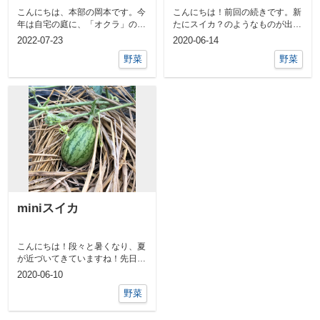
こんにちは、本部の岡本です。今
こんにちは！前回の続きです。新
年は自宅の庭に、「オクラ」の苗
たにスイカ？のようなものが出来
を植えてみました。５月に植えた
ていました！これが、成長するか
2022-07-23
2020-06-14
のですが、...
はまだ分か...
野菜
野菜
miniスイカ
こんにちは！段々と暑くなり、夏
が近づいてきていますね！先日、
ちいさなスイカができていました
2020-06-10
o(^-^...
野菜