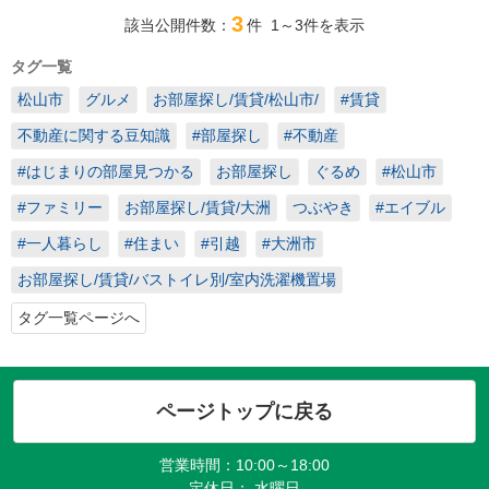
3
該当公開件数：
件
1～3
件を表示
タグ一覧
松山市
グルメ
お部屋探し/賃貸/松山市/
#賃貸
不動産に関する豆知識
#部屋探し
#不動産
#はじまりの部屋見つかる
お部屋探し
ぐるめ
#松山市
#ファミリー
お部屋探し/賃貸/大洲
つぶやき
#エイブル
#一人暮らし
#住まい
#引越
#大洲市
お部屋探し/賃貸/バストイレ別/室内洗濯機置場
タグ一覧ページへ
ページトップに戻る
営業時間：10:00～18:00
定休日： 水曜日