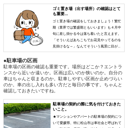
ゴミ置き場（出す場所）の確認はとて
も重要...
ゴミ置き場の確認をしておきましょう！繁忙
期（業界では繁盛期ともいいます）も４月中
旬に差し掛かる今は落ち着いたと言えます。
「そういえばあちこちでお花見やってるのを
見掛けるな～」なんてそういう風景に目が...
●駐車場の区画
駐車場の区画の確認も重要です。場所はどこか？エントラ
ンスから近いか遠いか。区画は広いのか狭いのか。自分の
車はちゃんと収まるのか。駐車しやすい区画か止めづらい
のか。車の出し入れも多い方だと毎日の事です。ちゃんと
確認しておきたいですね。
駐車場の契約の際に気を付けておきた
いこと。
★マンションやアパートの駐車場の契約につ
いて愛媛県、特に松山市は車社会と呼ばれて