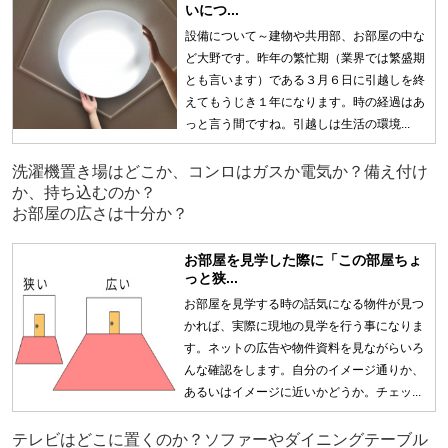
いにつ...
設備について～建物や共用部、お部屋の中な
ど大野です。昨年の繁忙期（業界では繁盛期
とも言います）である３月６日に引越しを終
えてもうじき１年になります。時の経過はあ
っと言う間ですね。引越しは生活の環境...
洗濯機置き場はどこか、コンロはガスか電気か？備え付け
か、持ち込むのか？
お部屋の広さは十分か？
お部屋を見学した際に「この部屋ちょ
っと狭...
お部屋を見学する時の話気になる物件が見つ
かれば、実際に現地の見学を行う事になりま
す。ネットの広告や物件資料を見ながらいろ
んな確認をします。自分のイメージ通りか、
あるいはイメージに近いかどうか。チェッ...
テレビはどこに置くのか？ソファーやダイニングテーブル