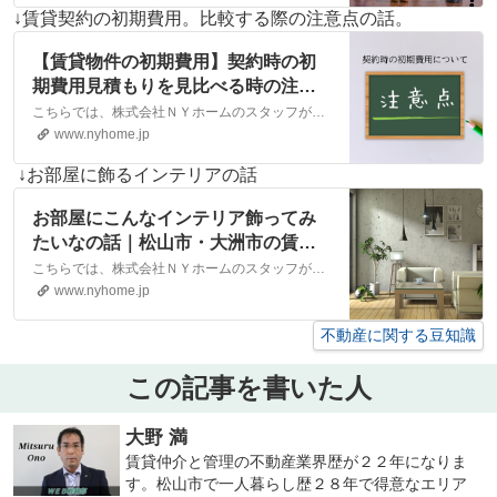
↓賃貸契約の初期費用。比較する際の注意点の話。
【賃貸物件の初期費用】契約時の初
期費用見積もりを見比べる時の注意
点について｜松山市・大洲市の賃
こちらでは、株式会社ＮＹホームのスタッフが執筆したスタッフブログ記事、「【賃貸物件の初期費用】契約時の初期費用見積もりを見比べる時の注意点について」をご紹介しております。他にも様々なテーマの記事がありますので、お住まい探しの合間にぜひご一読ください！
貸・不動産なら株式会社NYホーム
www.nyhome.jp
↓お部屋に飾るインテリアの話
お部屋にこんなインテリア飾ってみ
たいなの話｜松山市・大洲市の賃
貸・不動産なら株式会社NYホーム
こちらでは、株式会社ＮＹホームのスタッフが執筆したスタッフブログ記事、「お部屋にこんなインテリア飾ってみたいなの話」をご紹介しております。他にも様々なテーマの記事がありますので、お住まい探しの合間にぜひご一読ください！
www.nyhome.jp
不動産に関する豆知識
この記事を書いた人
大野 満
賃貸仲介と管理の不動産業界歴が２２年になりま
す。松山市で一人暮らし歴２８年で得意なエリア