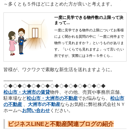
～多くとも５件ほどにまとめた方が良いと考えます。
一度に見学できる物件数の上限って決
まって...
一度に見学できる物件の上限についてお客様
によく聞かれる質問の中に「一度に何件まで
物件って見れますか？」というものがありま
す。「いくらでも見れますよ」って言いたい
所ですが、実際には３件～５件くら...
皆様が、ワクワクで素敵な新生活を送れますように。
----------------------------------
◇◆◇◆◇◆
◇◆◇◆◇◆
◇◆◇◆◇◆
◇◆◇◆
松山市・大洲市の賃貸
物件、その他、売買や事務所店舗、
駐車場など
松山市・大洲市の不動産
でお悩みなら、
松山市
の不動産
、
大洲市の不動産
ならお気軽に弊社株式会社ＮＹ
ホームへ
お問い合わせ
ください。
ビジネスLINEと不動産関連ブログの紹介