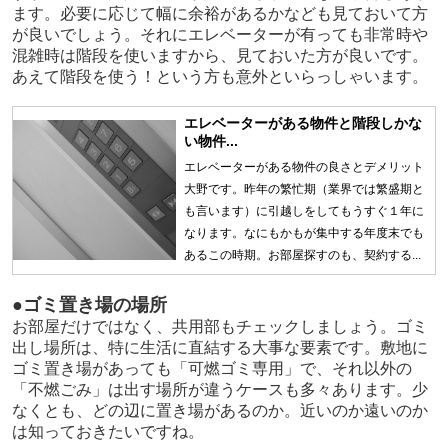
ます。必要に応じて幅に余裕があるかなども見ておいて方
が良いでしょう。それにエレベーターが有っても非常時や
混雑時は階段を使いますから、見ておいた方が良いです。
あえて階段を使う！という方も意外といらっしゃいます。
エレベーターがある物件と階段しかな
い物件...
エレベーターがある物件の良さとデメリット
大野です。昨年の繁忙期（業界では繁盛期と
も言います）に引越しをしてもうすぐ１年に
なります。なにもかもが集中する年度末でも
あるこの時期。お部屋探すのも、契約する...
●ゴミ置き場の場所
お部屋だけではなく、共用部もチェックしましょう。ゴミ
出し場所は、特に生活に直結する大事な要素です。敷地に
ゴミ置き場があっても「可燃ゴミ専用」で、それ以外の
「不燃ごみ」は出す場所が違うケースも多々あります。少
なくとも、どの辺に置き場があるのか。近いのか遠いのか
は知っておきたいですね。