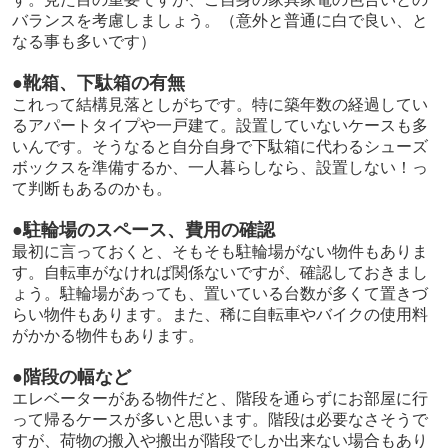
バランスを考慮しましょう。（意外と普通に白で良い、と
なる事も多いです）
●靴箱、下駄箱の有無
これって結構見落としがちです。特に築年数の経過してい
るアパートタイプや一戸建て。設置していないケースも多
いんです。そうなると自分自身で下駄箱に代わるシューズ
ボックスを準備するか、一人暮らしなら、設置しない！っ
て判断もあるのかも。
●駐輪場のスペース、費用の確認
最初に言っておくと、そもそも駐輪場がない物件もありま
す。自転車がなければ関係ないですが、確認しておきまし
ょう。駐輪場があっても、置いている台数が多くて置きづ
らい物件もあります。また、稀に自転車やバイクの使用料
がかかる物件もあります。
●階段の幅など
エレベーターがある物件だと、階段を通らずにお部屋に行
って帰るケースが多いと思います。階段は必要なさそうで
すが、荷物の搬入や搬出が階段でしか出来ない場合もあり