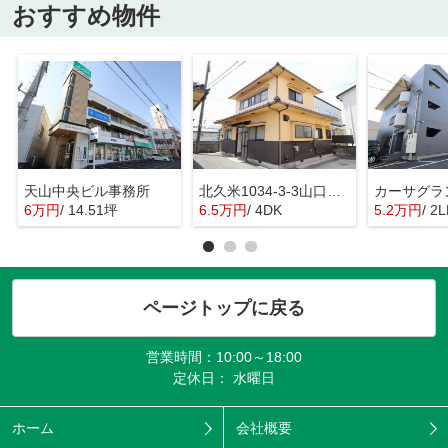
おすすめ物件
天山中央ビル事務所
北久米1034-3-3山口戸建
カーサグラ
6万円
/ 14.51坪
6.5万円
/ 4DK
5.2万円
/ 2
ページトップに戻る
営業時間：10:00～18:00
定休日： 水曜日
ホーム
会社概要