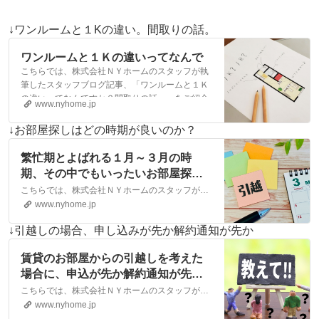
↓ワンルームと１Kの違い。間取りの話。
ワンルームと１Ｋの違いってなんで
こちらでは、株式会社ＮＹホームのスタッフが執
すか？間取りの話。｜【エイブルネ
筆したスタッフブログ記事、「ワンルームと１Ｋ
ットワーク】(株)NYホーム 松山
の違いってなんですか？間取りの話。」をご紹介
市・大洲市の賃貸・不動産
www.nyhome.jp
しております。他にも様々なテーマの記事があり
ますので、お住まい探しの合間にぜひご一読くだ
↓お部屋探しはどの時期が良いのか？
さい！
繁忙期とよばれる１月～３月の時
期、その中でもいったいお部屋探し
はどの時期が良いのだろう
こちらでは、株式会社ＮＹホームのスタッフが執筆したスタッフブログ記事、「繁忙期とよばれる１月～３月の時期、その中でもいったいお部屋探しはどの時期が良いのだろうか・・・？」をご紹介しております。他にも様々なテーマの記事がありますので、お住まい探しの合間にぜひご一読ください！
か・・・？｜松山市・大洲市の賃
www.nyhome.jp
貸・不動産なら株式会社NYホーム
↓引越しの場合、申し込みが先か解約通知が先か
賃貸のお部屋からの引越しを考えた
場合に、申込が先か解約通知が先か
という話。｜松山市・大洲市の賃
こちらでは、株式会社ＮＹホームのスタッフが執筆したスタッフブログ記事、「賃貸のお部屋からの引越しを考えた場合に、申込が先か解約通知が先かという話。」をご紹介しております。他にも様々なテーマの記事がありますので、お住まい探しの合間にぜひご一読ください！
貸・不動産なら株式会社NYホーム
www.nyhome.jp