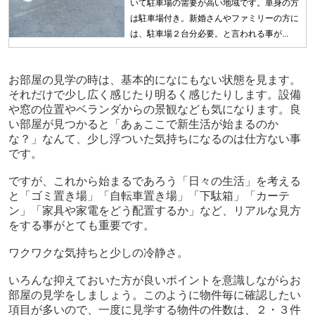
いて駐車場の需要が高い地域です。単身の方
は駐車場付き。新婚さんやファミリーの方に
は、駐車場２台分必要。と言われる事が...
お部屋の見学の時は、基本的になにもない状態を見ます。
それだけで少し広く感じたり明るく感じたりします。設備
や窓の位置やベランダからの景観なども気になります。良
い部屋が見つかると「あぁここで新生活が始まるのか
な？」なんて、少し浮ついた気持ちになるのは仕方ない事
です。
ですが、これから始まるであろう「日々の生活」を考える
と「ゴミ置き場」「自転車置き場」「下駄箱」「カーテ
ン」「家具や家電をどう配置するか」など、リアルな見方
をする事がとても重要です。
ワクワクな気持ちと少しの冷静さ。
いろんな抑えておいた方が良いポイントを意識しながらお
部屋の見学をしましょう。このように物件毎に確認したい
項目が多いので、一度に見学する物件の件数は、２・３件