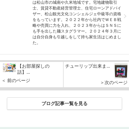
は松山市の城南や久米地域です。宅地建物取引
士、賃貸不動産経営管理士、住宅ローンアドバイ
ザー、松山観光文化コンシェルジェ中級等の資格
をもっています。２０２２年から社内でＷＥＢ戦
略や売買に力を入れ、２０２３年からはＳＮＳに
も手を出した麺スタグラマー。２０２４年３月に
は自分自身も引越しをして持ち家生活はじめまし
た。
【お部屋探しの
チューリップ出来ま...
話】...
＜ 前のページ
＞次のページ
ブログ記事一覧を見る