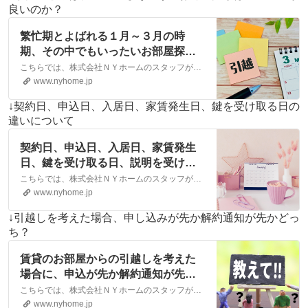
良いのか？
繁忙期とよばれる１月～３月の時
期、その中でもいったいお部屋探し
はどの時期が良いのだろう
こちらでは、株式会社ＮＹホームのスタッフが執筆したスタッフブログ記事、「繁忙期とよばれる１月～３月の時期、その中でもいったいお部屋探しはどの時期が良いのだろうか・・・？」をご紹介しております。他にも様々なテーマの記事がありますので、お住まい探しの合間にぜひご一読ください！
か・・・？｜松山市・大洲市の賃
www.nyhome.jp
貸・不動産なら株式会社NYホーム
↓契約日、申込日、入居日、家賃発生日、鍵を受け取る日の
違いについて
契約日、申込日、入居日、家賃発生
日、鍵を受け取る日、説明を受ける
日それぞれの違いについて。｜松山
こちらでは、株式会社ＮＹホームのスタッフが執筆したスタッフブログ記事、「契約日、申込日、入居日、家賃発生日、鍵を受け取る日、説明を受ける日それぞれの違いについて。」をご紹介しております。他にも様々なテーマの記事がありますので、お住まい探しの合間にぜひご一読ください！
市・大洲市の賃貸・不動産なら株式
www.nyhome.jp
会社NYホーム
↓引越しを考えた場合、申し込みが先か解約通知が先かどっ
ち？
賃貸のお部屋からの引越しを考えた
場合に、申込が先か解約通知が先か
という話。｜松山市・大洲市の賃
こちらでは、株式会社ＮＹホームのスタッフが執筆したスタッフブログ記事、「賃貸のお部屋からの引越しを考えた場合に、申込が先か解約通知が先かという話。」をご紹介しております。他にも様々なテーマの記事がありますので、お住まい探しの合間にぜひご一読ください！
貸・不動産なら株式会社NYホーム
www.nyhome.jp