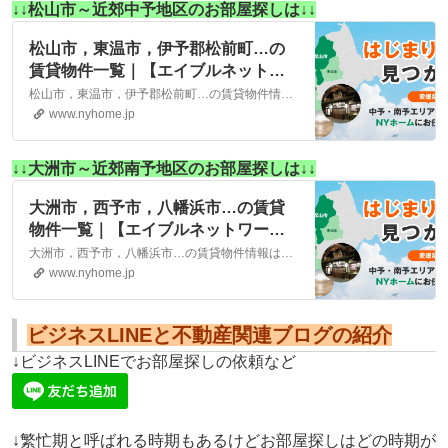
↓↓松山市～近郊中予地区のお部屋探しは↓↓
松山市，東温市，伊予郡松前町…の
賃貸物件一覧｜【エイブルネットワ
ーク】(株)NYホーム 松山市・大洲
松山市，東温市，伊予郡松前町…の賃貸物件情報は、こちらに掲載しております。株式会社NYホームが自信を持ってご紹介する物件ばかりとなっております。お客様のニーズにそった物件が見つかりましたら、弊社までお気軽にお問い合わせください。
市の賃貸・不動産
www.nyhome.jp
↓↓大洲市～近郊南予地区のお部屋探しは↓↓
大洲市，西予市，八幡浜市…の賃貸
物件一覧｜【エイブルネットワー
ク】(株)NYホーム 松山市・大洲市
大洲市，西予市，八幡浜市…の賃貸物件情報は、こちらに掲載しております。株式会社NYホームが自信を持ってご紹介する物件ばかりとなっております。お客様のニーズにそった物件が見つかりましたら、弊社までお気軽にお問い合わせください。
の賃貸・不動産
www.nyhome.jp
ビジネスLINEと不動産関連ブログの紹介
↓ビジネスLINEでお部屋探しの依頼など
↓繁忙期と呼ばれる時期もあるけどお部屋探しはどの時期が