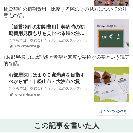
賃貸契約の初期費用。比較する際のその見方についての注
意点の話。
【賃貸物件の初期費用】契約時の初
期費用見積もりを見比べる時の注意
点について｜松山市・大洲市の賃
こちらでは、株式会社ＮＹホームのスタッフが執筆したスタッフブログ記事、「【賃貸物件の初期費用】契約時の初期費用見積もりを見比べる時の注意点について」をご紹介しております。他にも様々なテーマの記事がありますので、お住まい探しの合間にぜひご一読ください！
貸・不動産なら株式会社NYホーム
www.nyhome.jp
↓お部屋探しには理想と希望と適度な妥協が必要という現実
的な話。
お部屋探しは１００点満点を目指す
べからず！｜松山市・大洲市の賃
貸・不動産なら株式会社NYホーム
こちらでは、株式会社ＮＹホームのスタッフが執筆したスタッフブログ記事、「お部屋探しは１００点満点を目指すべからず！」をご紹介しております。他にも様々なテーマの記事がありますので、お住まい探しの合間にぜひご一読ください！
www.nyhome.jp
日々のつぶやき
この記事を書いた人