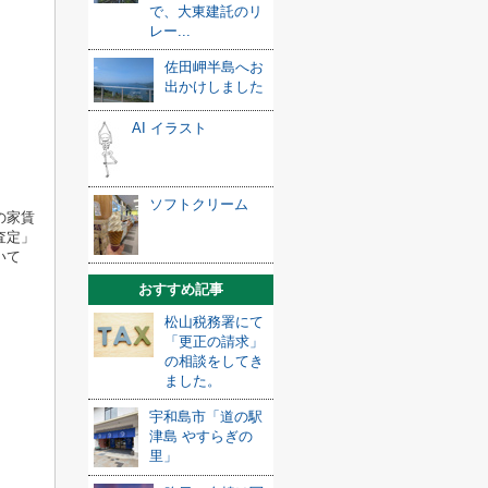
で、大東建託のリ
レー...
佐田岬半島へお
出かけしました
AI イラスト
ソフトクリーム
の家賃
査定」
いて
おすすめ記事
松山税務署にて
「更正の請求」
の相談をしてき
ました。
宇和島市「道の駅
津島 やすらぎの
里」