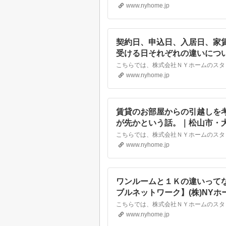
www.nyhome.jp
契約日、申込日、入居日、家
受ける日それぞれの違いにつ
動産なら株式会社NYホーム
www.nyhome.jp
賃貸のお部屋からの引越しを
が先かという話。｜松山市・
NYホーム
www.nyhome.jp
ワンルームと１Ｋの違いって
ブルネットワーク】(株)NY
産
www.nyhome.jp