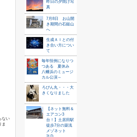
昨日の夕焼け写
真
7月8日 お山開
き期間の石鎚山
へ
生成ＡＩとの付
き合い方につい
て
毎年恒例になりつ
つある 夏休み
八幡浜のミュージ
カル公演～
ろびん丸・・・大
きくなりました
【ネット無料＆
エアコン3
らない
台！】土居田駅
りま
徒歩7分の築浅
メゾネット
2LD...