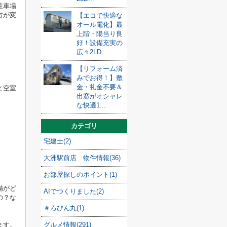
駐車場
方が変
【エコで快適な
オール電化】最
上階・陽当り良
好！設備充実の
広々2LD...
【リフォーム済
みでお得！】敷
金・礼金不要＆
と空室
出窓がオシャレ
な快適1...
。
カテゴリ
宅建士(2)
大洲駅前店 物件情報(36)
お部屋探しのポイント(1)
備がど
AIでつくりました(2)
の？な
＃ろびん丸(1)
ます。
グルメ情報(291)