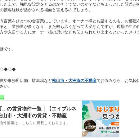
した上で、強気な設定をとるのかそうでないのか？などちょっとした誤差が
の接客経験が活かされる場面と言えるのでしょう。
う言葉をひとつの合言葉にしています。オーナー様とお話するのも、お部屋
ると、業務量が多くなり、また幅も広くなって大変なんですが、現場の生の
方や入居する方にオーナー様の思いなども伝えられたり出来るといったメリ
務です。
◇◆◇◆
買や事務所店舗、駐車場など
松山市・大洲市の不動産
でお悩みなら、お気軽
さい。
↓↓
町…の賃貸物件一覧｜【エイブルネ
 松山市・大洲市の賃貸・不動産
松山市，東温市，伊予郡松前町…の賃貸物件情報は、こちらに掲載しております。株式会社NYホームが自信を持ってご紹介する物件ばかりとなっております。お客様のニーズにそった物件が見つかりましたら、弊社までお気軽にお問い合わせください。