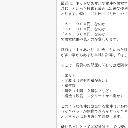
最近は、ネットやスマホで物件を検索す
含む、といった検索も最近は出来て便利
わります。特に「〇万円～〇万円」や「
「５１，０００円」なのか
「５０，０００円」なのか
「４９，０００円」なのか
で検索結果や見え方が変わります。
以前は「１㎡あたり〇〇円」といった計
が多い事からあまり単純に計算してはじ
そこで、賃貸のお部屋に関しては近隣や
・エリア
・間取り（専有面積が近い）
・築年数
・階数（１階、２階以上など）
・構造（鉄筋コンクリートか木造か）
このような条件に該当する物件（いわゆ
うか？ペットが飼育できるかどうか？ネ
どと言った点を考慮して調整します。
借りる方にとっては家賃は少しでも安い