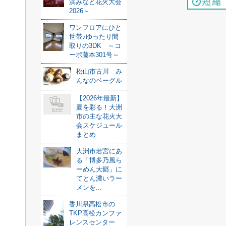
浜みなと花火大会
2026～
ワンフロアにひと
世帯♪ゆったり間
取りの3DK ～コ
ーポ藤本301号～
松山市古川 み
んなのベーグル
【2026年最新】
夏を彩る！大洲
市の主な花火大
会スケジュール
まとめ
大洲市若宮にあ
る「博多乃風ら
ーめん大郷」に
てとん濃いラー
メンを...
香川県高松市の
TKP高松カンファ
レンスセンター