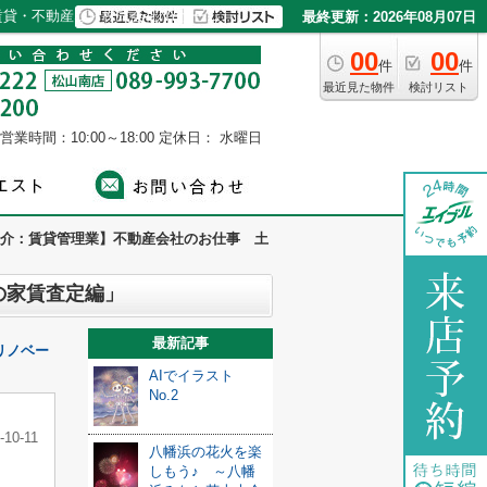
貸・不動産なら株式会社NYホーム
最終更新：2026年08月07日
00
00
件
件
最近見た物件
検討リスト
営業時間：10:00～18:00
定休日： 水曜日
介：賃貸管理業】不動産会社のお仕事 土
の家賃査定編」
最新記事
リノベー
AIでイラスト
No.2
-10-11
八幡浜の花火を楽
しもう♪ ～八幡