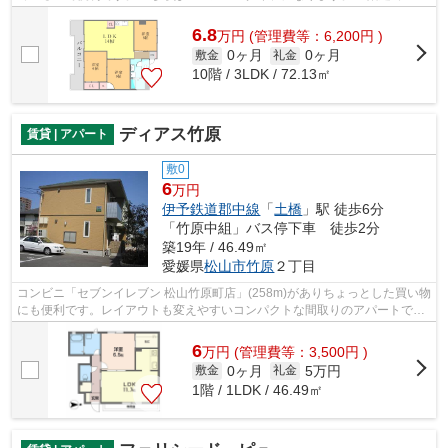
件となっています。お求めのエリアの...
6.8
万
円
(管理費等：6,200円 )
0ヶ月
0ヶ月
敷金
礼金
10階 / 3LDK / 72.13㎡
ディアス竹原
賃貸 | アパート
敷0
6
万円
伊予鉄道郡中線
「
土橋
」駅 徒歩6分
「竹原中組」バス停下車 徒歩2分
築19年 / 46.49㎡
愛媛県
松山市
竹原
２丁目
コンビニ「セブンイレブン 松山竹原町店」(258m)がありちょっとした買い物
にも便利です。レイアウトも変えやすいコンパクトな間取りのアパートで
す。あなたにとって快適な物件を探すな...
6
万
円
(管理費等：3,500円 )
0ヶ月
5万円
敷金
礼金
1階 / 1LDK / 46.49㎡