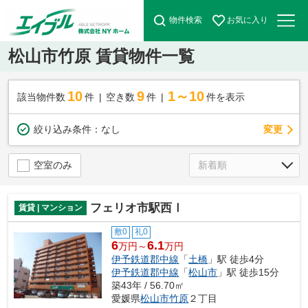
物件検索
お気に入り
松山市竹原 賃貸物件一覧
10
9
1～10
該当物件数
件
空き数
件
件を表示
変更
絞り込み条件：
なし
空室のみ
フェリオ市駅西Ⅰ
賃貸 | マンション
敷0
礼0
6
6.1
万円～
万円
伊予鉄道郡中線
「
土橋
」駅 徒歩4分
伊予鉄道郡中線
「
松山市
」駅 徒歩15分
築43年 / 56.70㎡
愛媛県
松山市
竹原
２丁目