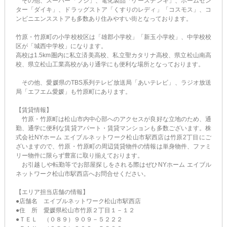
その他、スーパー「フジ」、電化製品「ケーズデンキ」、ホームセン
ター「ダイキ」、ドラッグストア「くすりのレディ」「コスモス」、コ
ンビニエンスストアも多数あり住みやすい街となっております。
竹原・竹原町の小学校校区は「雄郡小学校」「新玉小学校」、中学校校
区が「城西中学校」になります。
高校は1.5km圏内に私立済美高校、私立聖カタリナ高校、県立松山南高
校、県立松山工業高校があり通学にも便利な場所となっております。
その他、愛媛県のTBS系列テレビ放送局「あいテレビ」、ラジオ放送
局「エフエム愛媛」も竹原町にあります。
【賃貸情報】
竹原・竹原町は松山市内中心部へのアクセスが良好な立地のため、通
勤、通学に便利な賃貸アパート・賃貸マンションも多数ございます。株
式会社NYホーム エイブルネットワーク松山市駅西店は竹原2丁目にご
ざいますので、竹原・竹原町の周辺賃貸物件の情報は単身物件、ファミ
リー物件に限らず豊富に取り揃えております。
お引越しや転勤等でお部屋探しをされる際はぜひNYホーム エイブル
ネットワーク松山市駅西店へお問合せください。
【エリア担当店舗の情報】
●店舗名 エイブルネットワーク松山市駅西店
●住 所 愛媛県松山市竹原２丁目１－１２
●ＴＥＬ （０８９）９０９－５２２２