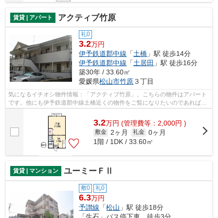
アクティブ竹原
賃貸 | アパート
礼0
3.2
万円
伊予鉄道郡中線
「
土橋
」駅 徒歩14分
伊予鉄道郡中線
「
土居田
」駅 徒歩16分
築30年 / 33.60㎡
愛媛県
松山市
竹原
３丁目
気になるイチオシ物件情報：「アクティブ竹原」。こちらの物件はアパート
です。他にも伊予鉄道郡中線土橋近くの物件をご覧になりたいのであれば、
当社までご連絡ください。お客様のニ...
3.2
万
円
(管理費等：2,000円 )
2ヶ月
0ヶ月
敷金
礼金
1階 / 1DK / 33.60㎡
ユーミーＦⅡ
賃貸 | マンション
敷0
礼0
6.3
万円
予讃線
「
松山
」駅 徒歩18分
「生石」バス停下車 徒歩3分