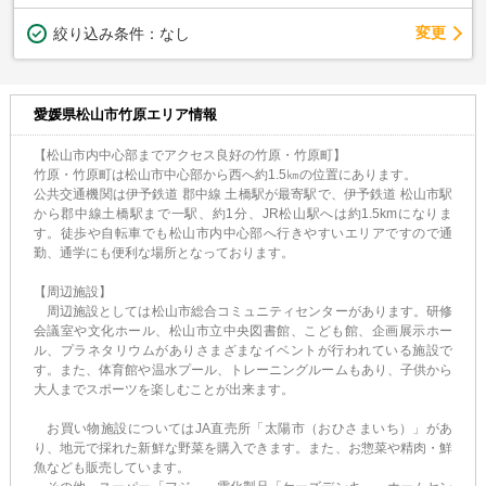
変更
絞り込み条件：
なし
愛媛県松山市竹原エリア情報
【松山市内中心部までアクセス良好の竹原・竹原町】
竹原・竹原町は松山市中心部から西へ約1.5㎞の位置にあります。
公共交通機関は伊予鉄道 郡中線 土橋駅が最寄駅で、伊予鉄道 松山市駅
から郡中線土橋駅まで一駅、約1分、JR松山駅へは約1.5kmになりま
す。徒歩や自転車でも松山市内中心部へ行きやすいエリアですので通
勤、通学にも便利な場所となっております。
【周辺施設】
周辺施設としては松山市総合コミュニティセンターがあります。研修
会議室や文化ホール、松山市立中央図書館、こども館、企画展示ホー
ル、プラネタリウムがありさまざまなイベントが行われている施設で
す。また、体育館や温水プール、トレーニングルームもあり、子供から
大人までスポーツを楽しむことが出来ます。
お買い物施設についてはJA直売所「太陽市（おひさまいち）」があ
り、地元で採れた新鮮な野菜を購入できます。また、お惣菜や精肉・鮮
魚なども販売しています。