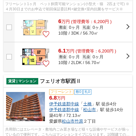
フリーレント1ヶ月 ペット飼育可能マンション(小型犬・猫 2匹まで可) ※
４月30日までのお申込で初回保証委託料+鍵交換+室内抗菌をサービス※
6
万
円
(管理費等：6,200円 )
0ヶ月
0ヶ月
敷金
礼金
10階 / 3DK / 56.70㎡
6.1
万
円
(管理費等：6,200円 )
0ヶ月
0ヶ月
敷金
礼金
10階 / 2LDK / 56.70㎡
フェリオ市駅西Ⅱ
賃貸 | マンション
フリーレント
敷0
礼0
6.8
万円
伊予鉄道郡中線
「
土橋
」駅 徒歩4分
伊予鉄道郡中線
「
松山市
」駅 徒歩14分
築41年 / 72.13㎡
愛媛県
松山市
竹原
２丁目
共用部にはエレベータ・敷地内ごみ置き場など様々な設備やサービスが揃っ
ているので便利です。こちらはマンションタイプになります。10階建ての物