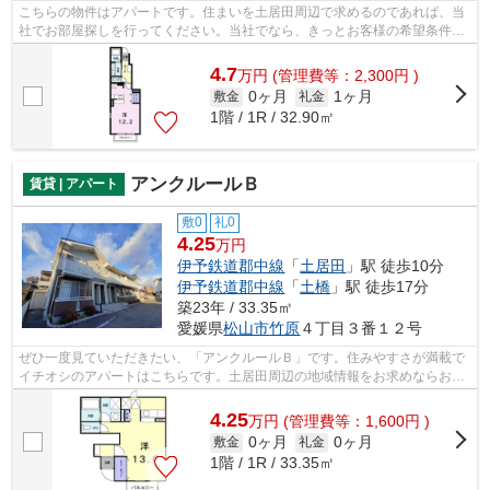
こちらの物件はアパートです。住まいを土居田周辺で求めるのであれば、当
社でお部屋探しを行ってください。当社でなら、きっとお客様の希望条件に
マッチしたお部屋が見つかることでし...
4.7
万
円
(管理費等：2,300円 )
0ヶ月
1ヶ月
敷金
礼金
1階 / 1R / 32.90㎡
アンクルールＢ
賃貸 | アパート
敷0
礼0
4.25
万円
伊予鉄道郡中線
「
土居田
」駅 徒歩10分
伊予鉄道郡中線
「
土橋
」駅 徒歩17分
築23年 / 33.35㎡
愛媛県
松山市
竹原
４丁目３番１２号
ぜひ一度見ていただきたい、「アンクルールＢ」です。住みやすさが満載で
イチオシのアパートはこちらです。土居田周辺の地域情報をお求めならお任
せください！地元密着の当社が、お客...
4.25
万
円
(管理費等：1,600円 )
0ヶ月
0ヶ月
敷金
礼金
1階 / 1R / 33.35㎡