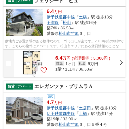
フェリシード ピュ
賃貸 | アパート
6.4
万円
伊予鉄道郡中線
「
土橋
」駅 徒歩13分
予讃線
「
松山
」駅 徒歩16分
築7年 / 36.53㎡
愛媛県
松山市
竹原
３丁目
敷地内ごみ置き場のある物件なので、ゴミ出しが楽です。2018年築の物件で
す。こちらの物件はアパートです。松山市エリアにある賃貸情報のことな
ら、地域に密着した当社へお任せ下さい...
6.4
万
円
(管理費等：5,000円 )
1ヶ月
9万円
敷金
礼金
1階 / 1LDK / 36.53㎡
エレガンツァ・プリムラＡ
賃貸 | アパート
敷0
4.7
万円
伊予鉄道郡中線
「
土居田
」駅 徒歩13分
伊予鉄道郡中線
「
土橋
」駅 徒歩14分
築19年 / 32.90㎡
愛媛県
松山市
竹原
３丁目５番４号