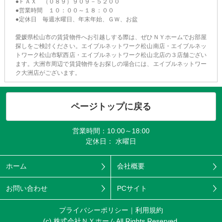
●ＦＡＸ （０８９）９０９－５２００
●営業時間 １０：００～１８：００
●定休日 毎週水曜日、年末年始、ＧＷ、お盆
愛媛県松山市の賃貸物件へお引越しする際は、ぜひＮＹホームでお部屋
探しをご検討ください。エイブルネットワーク松山南店・エイブルネッ
トワーク松山市駅西店・エイブルネットワーク松山北店の３店舗ござい
ます。大洲市周辺で賃貸物件をお探しの場合には、エイブルネットワー
ク大洲店がございます。
ページトップに戻る
営業時間：10:00～18:00
定休日： 水曜日
ホーム
会社概要
お問い合わせ
PCサイト
プライバシーポリシー
利用規約
(c) 株式会社ＮＹホームAll Rights Reserved.