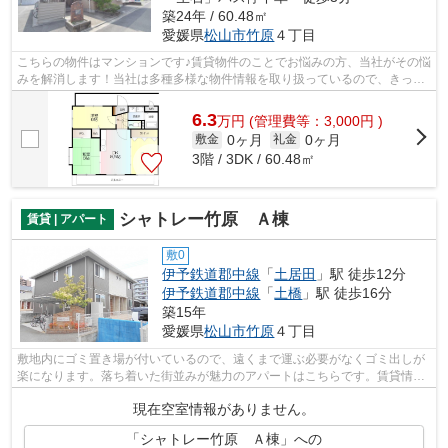
築24年 / 60.48㎡
愛媛県
松山市
竹原
４丁目
こちらの物件はマンションです♪賃貸物件のことでお悩みの方、当社がその悩
みを解消します！当社は多種多様な物件情報を取り扱っているので、きっと
ご希望の物件が見つかるはずです♪
6.3
万
円
(管理費等：3,000円 )
0ヶ月
0ヶ月
敷金
礼金
3階 / 3DK / 60.48㎡
シャトレー竹原 Ａ棟
賃貸 | アパート
敷0
伊予鉄道郡中線
「
土居田
」駅 徒歩12分
伊予鉄道郡中線
「
土橋
」駅 徒歩16分
築15年
愛媛県
松山市
竹原
４丁目
敷地内にゴミ置き場が付いているので、遠くまで運ぶ必要がなくゴミ出しが
楽になります。落ち着いた街並みが魅力のアパートはこちらです。賃貸情報
でお困りの方は、当社にご連絡下さい...
現在空室情報がありません。
「シャトレー竹原 Ａ棟」への