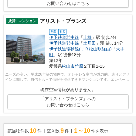
お問い合わせはこちら
アリスト・ブランズ
賃貸 | マンション
敷0
礼0
伊予鉄道郡中線
「
土橋
」駅 徒歩7分
伊予鉄道郡中線
「
土居田
」駅 徒歩14分
伊予鉄道環状線(ＪＲ松山駅経由)
「
大手
町
」駅 徒歩18分
築12年
愛媛県
松山市
竹原
２丁目2-15
ニーズの高い、平成26年築の物件で、オシャレな室内が魅力的。造りとデザ
インに関して、自信をもって情報を提供できるマンションです。エレベータ
ー付きの物件です。地上11階建ての物...
現在空室情報がありません。
「アリスト・ブランズ」への
お問い合わせはこちら
10
9
1～10
該当物件数
件
空き数
件
件を表示