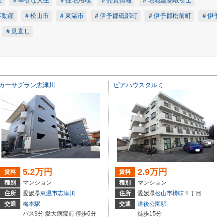
業
＃幸せな人生
＃住宅用地
＃売買情報
＃宅地建物取引士
不動産
＃松山市
＃東温市
＃伊予郡砥部町
＃伊予郡松前町
＃伊
＃見直し
カーサグラン志津川
ピアハウスタルミ
5.2万円
2.9万円
賃料
賃料
種別
マンション
種別
マンション
住所
愛媛県
東温市
志津川
住所
愛媛県
松山市
樽味
１丁目
交通
梅本駅
交通
道後公園駅
バス9分 愛大病院前 停歩6分
徒歩15分