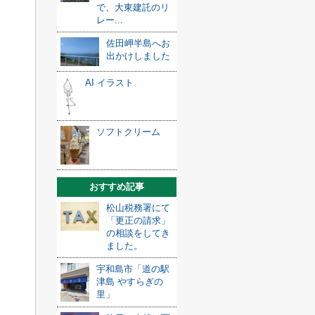
で、大東建託のリ
レー...
佐田岬半島へお
出かけしました
AI イラスト
ソフトクリーム
おすすめ記事
松山税務署にて
「更正の請求」
の相談をしてき
ました。
宇和島市「道の駅
津島 やすらぎの
里」