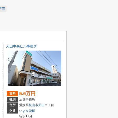
予市
天山中央ビル事務所
5.6万円
賃料
種別
店舗事務所
住所
愛媛県
松山市
天山
３丁目
交通
いよ立花駅
徒歩11分