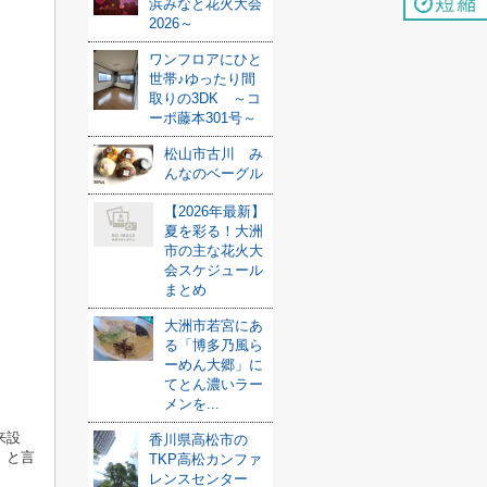
浜みなと花火大会
2026～
ワンフロアにひと
世帯♪ゆったり間
取りの3DK ～コ
ーポ藤本301号～
松山市古川 み
んなのベーグル
【2026年最新】
夏を彩る！大洲
市の主な花火大
会スケジュール
まとめ
大洲市若宮にあ
る「博多乃風ら
ーめん大郷」に
てとん濃いラー
メンを...
来設
香川県高松市の
。と言
TKP高松カンファ
レンスセンター