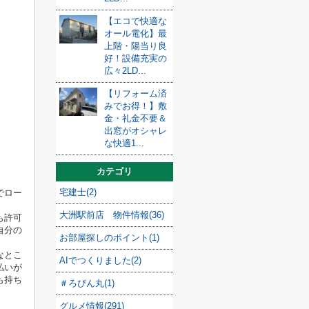
【エコで快適な
オール電化】最
上階・陽当り良
好！設備充実の
広々2LD...
【リフォーム済
みでお得！】敷
金・礼金不要＆
出窓がオシャレ
な快適1...
カテゴリ
宅建士(2)
でロー
大洲駅前店 物件情報(36)
も許可
自分の
お部屋探しのポイント(1)
なとこ
AIでつくりました(2)
払いが
も持ち
＃ろびん丸(1)
グルメ情報(291)