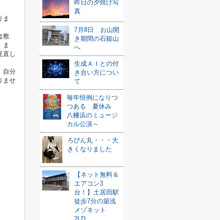
昨日の夕焼け写
真
りま
7月8日 お山開
は敷
き期間の石鎚山
。ま
へ
見直し
生成ＡＩとの付
、自分
き合い方につい
りませ
て
毎年恒例になりつ
つある 夏休み
八幡浜のミュージ
カル公演～
ろびん丸・・・大
きくなりました
【ネット無料＆
エアコン3
台！】土居田駅
徒歩7分の築浅
メゾネット
2LD...