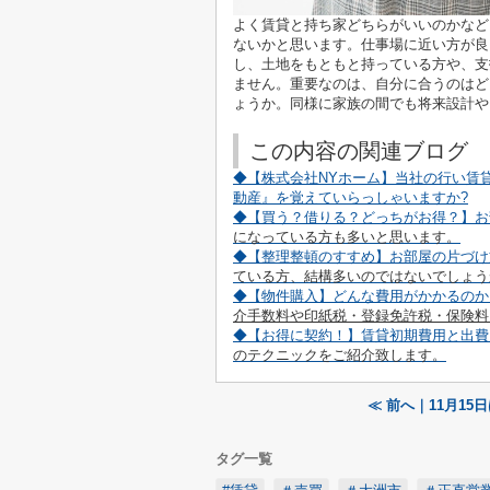
よく賃貸と持ち家どちらがいいのかなど
ないかと思います。仕事場に近い方が良
し、土地をもともと持っている方や、支
ません。重要なのは、自分に合うのはど
ょうか。同様に家族の間でも将来設計や
この内容の関連ブログ
◆【株式会社NYホーム】当社の行い賃
動産』を覚えていらっしゃいますか
?
◆【買う？借りる？どっちがお得？】お
になっている方も多いと思います。
◆【整理整頓のすすめ】お部屋の片づけ
ている方、結構多いのではないでしょう
◆【物件購入】どんな費用がかかるのか
介手数料や印紙税・登録免許税・保険料
◆【お得に契約！】賃貸初期費用と出費
のテクニックをご紹介致します。
≪ 前へ｜11月15
タグ一覧