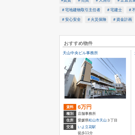
#賃貸
＃売買
＃大洲市
＃正直営
＃宅地建物取引主任者
＃宅建士
＃
＃安心安全
＃火災保険
＃資金計画
おすすめ物件
天山中央ビル事務所
6万円
賃料
種別
店舗事務所
住所
愛媛県
松山市
天山
３丁目
交通
いよ立花駅
徒歩11分