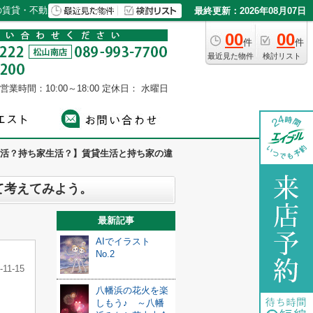
賃貸・不動産なら株式会社NYホーム
最終更新：2026年08月07日
00
00
件
件
最近見た物件
検討リスト
営業時間：10:00～18:00
定休日： 水曜日
活？持ち家生活？】賃貸生活と持ち家の違
て考えてみよう。
最新記事
AIでイラスト
No.2
-11-15
八幡浜の花火を楽
しもう♪ ～八幡