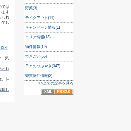
のでは
野菜(3)
います
もしれ
テイクアウト(11)
いでし
キャンペーン情報(1)
エリア情報(18)
物件情報(19)
正直不
できごと(66)
か、気
日々のつぶやき(347)
思われ
売買物件情報(2)
は、仲
>>全ての記事を見る
屋探し
XML
RSS2.0