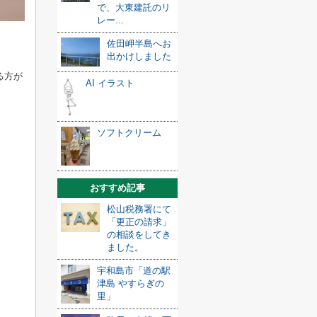
で、大東建託のリ
レー...
佐田岬半島へお
出かけしました
る方が
AI イラスト
ソフトクリーム
おすすめ記事
松山税務署にて
「更正の請求」
の相談をしてき
ました。
宇和島市「道の駅
津島 やすらぎの
里」