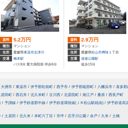
5.2万円
2.9万円
賃料
賃料
種別
マンション
種別
マンション
住所
愛媛県
東温市
志津川
住所
愛媛県
松山市
樽味
１丁目
交通
梅本駅
交通
道後公園駅
バス9分 愛大病院前 停歩6分
徒歩15分
大洲市
/
東温市
/
伊予郡松前町
/
西予市
/
伊予郡砥部町
/
八幡浜市
/
喜多郡
土居田町
/
西石井
/
北久米町
/
古川西
/
北斎院町
/
南江戸
/
桑原
/
西長戸町
線
/
予讃線
/
伊予鉄道郡中線
/
伊予鉄道環状線(ＪＲ松山駅経由)
/
伊予鉄道高
寺
/
土居田
/
北久米
/
本町六丁目
/
市坪
/
石手川公園
/
余戸
/
久米
/
土橋