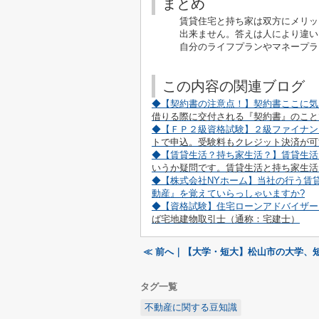
まとめ
賃貸住宅と持ち家は双方にメリット
出来ません。
答えは人により違い
自分のライフプランやマネープラン
この内容の関連ブログ
◆【契約書の注意点！】契約書ここに気
借りる際に交付される『契約書』のこと
◆【ＦＰ２級資格試験】２級ファイナン
トで申込。受験料もクレジット決済が可
◆【賃貸生活？持ち家生活？】賃貸生活
いうか疑問です。賃貸生活と持ち家生活
◆【株式会社NYホーム】当社の行う賃
動産』を覚えていらっしゃいますか
?
◆【資格試験】住宅ローンアドバイザー
ば
宅地建物取引士（通称：宅建士）
≪ 前へ｜【大学・短大】松山市の大学、
タグ一覧
不動産に関する豆知識