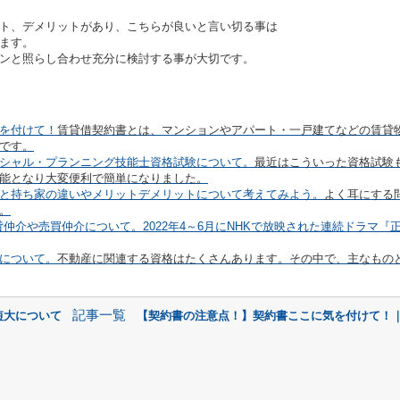
、デメリットがあり、こちらが良いと言い切る事は
ます。
と照らし合わせ充分に検討する事が大切です。
を付けて！
賃貸借契約書とは、マンションやアパート・一戸建てなどの賃貸
です。
シャル・プランニング技能士資格試験について。
最近はこういった資格試験
能となり大変便利で簡単になりました。
と持ち家の違いやメリットデメリットについて考えてみよう。
よく耳にする
。
貸仲介や売買仲介について。
2022
年
4
～
6
月に
NHK
で放映された連続ドラマ『
について。
不動産に関連する資格はたくさんあります。
その中で、主なもの
記事一覧
短大について
【契約書の注意点！】契約書ここに気を付けて！｜