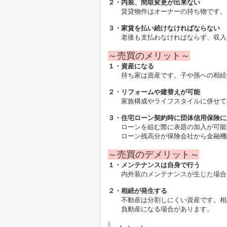
２・内装、間取変更が出来ない
賃貸物件はオーナーの持ち物です。D
３・家賃を払い続けなければならない
老後も支払わなければならず、収入が
～売買のメリット～
１・資産になる
持ち家は資産です。子や孫への相続
２・リフォームや建替えが可能
家族構成やライフスタイルに併せて
３・住宅ローン契約時に団体信用保険に
ローンを組む際に表題の加入が可能で
ローン残高分が保険会社から
金融機
～売買のデメリット～
１・メンテナンスは自身で行う
内外装のメンテナンスが生じた場合、
２・相続が発生する
不動産は分割しにくい資産です。相続
負動産になる場合があ
ります。