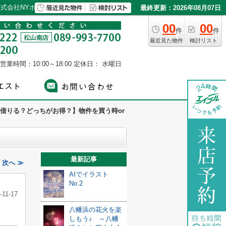
式会社NYホーム
最終更新：2026年08月07日
00
00
件
件
最近見た物件
検討リスト
営業時間：10:00～18:00
定休日： 水曜日
借りる？どっちがお得？】物件を買う時or
最新記事
次へ ≫
AIでイラスト
No.2
-11-17
八幡浜の花火を楽
しもう♪ ～八幡