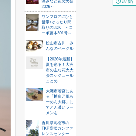
浜みなと花火大会
2026～
ワンフロアにひと
世帯♪ゆったり間
取りの3DK ～コ
ーポ藤本301号～
松山市古川 み
んなのベーグル
【2026年最新】
夏を彩る！大洲
市の主な花火大
会スケジュール
まとめ
大洲市若宮にあ
る「博多乃風ら
ーめん大郷」に
てとん濃いラー
メンを...
香川県高松市の
TKP高松カンファ
レンスセンター