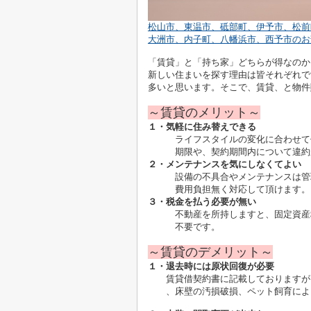
松山市、東温市、砥部町、伊予市、松前
大洲市、内子町、八幡浜市、西予市のお
「賃貸」と「持ち家」どちらが得なのか
新しい住まいを探す理由は皆それぞれで
多いと思います。そこで、賃貸、と物件
～賃貸のメリット～
１・気軽に住み替えできる
ライフスタイルの変化に合わせて住
期限や、契約期間内について違約が
２・メンテナンスを気にしなくてよい
設備の不具合やメンテナンスは管理
費用負担無く対応して頂けます。
３・税金を払う必要が無い
不動産を所持しますと、固定資産税
不要です。
～賃貸のデメリット～
１・退去時には原状回復が必要
賃貸借契約書に記載しておりますが、
、床壁の汚損破損、ペット飼育によ