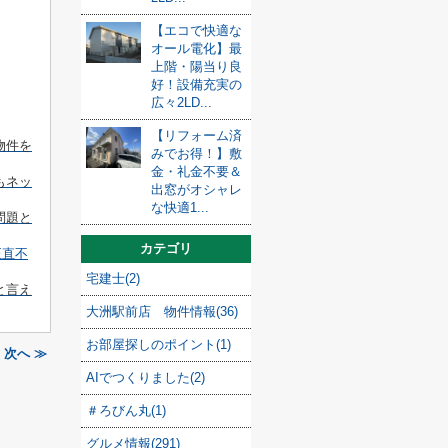
【エコで快適な
オール電化】最
上階・陽当り良
好！設備充実の
広々2LD...
【リフォーム済
物件を
みでお得！】敷
金・礼金不要＆
もネッ
出窓がオシャレ
な快適1...
問題と
カテゴリ
正直不
宅建士(2)
と言え
大洲駅前店 物件情報(36)
お部屋探しのポイント(1)
次へ ≫
AIでつくりました(2)
＃ろびん丸(1)
グルメ情報(291)