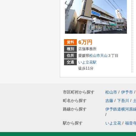
6万円
賃料
種別
店舗事務所
住所
愛媛県
松山市
天山
３丁目
交通
いよ立花駅
徒歩11分
市区町村から探す
松山市
/
伊予市
/
町名から探す
吉藤
/
下吾川
/
路線から探す
伊予鉄道横河原
/
駅から探す
いよ立花
/
福音