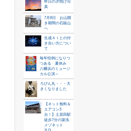
昨日の夕焼け写
真
7月8日 お山開
き期間の石鎚山
へ
生成ＡＩとの付
き合い方につい
て
毎年恒例になりつ
つある 夏休み
八幡浜のミュージ
カル公演～
ろびん丸・・・大
きくなりました
【ネット無料＆
エアコン3
台！】土居田駅
徒歩7分の築浅
メゾネット
2LD...