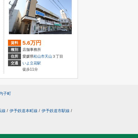
5.6万円
賃料
種別
店舗事務所
住所
愛媛県
松山市
天山
３丁目
交通
いよ立花駅
徒歩11分
内子町
浜線
/
伊予鉄道本町線
/
伊予鉄道市駅線
/