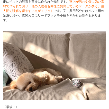
正にペットの飼育を前提に作られた物件です。
室内が汚れや傷に強い素
材で作られており、他の入居者も同様に飼育しているケース
が多く、住
人間で理解を得やすい点がメリット
です。
又、共用部分にはペット用の
足洗い場や、玄関入口にリードフック等
小技をきかせた物件もありま
す。
〈最後に〉