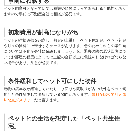
事前に相談する
ペット飼育可となっていても種類や頭数によって断られる可能性があり
ますので事前に不動産会社に相談が必要です。
初期費用が割高になりがち
ペットの汚損破損を想定し、敷金の上乗せ、ペット保証金、ペット礼金
や月々の賃料に上乗せするケースがあります。念のためこれらの条件面
については不動産会社に確認しましょう。又、退去の際の原状回復につ
いてお部屋の程度によっては上記の金額以上に負担をしなければならな
い場合があり、注意が必要です。
条件緩和してペット可にした物件
建物の築年数が経過していたり、水回りや間取りが古い物件をペット飼
育可と
条件変更して募集している物件があります。
賃料が比較的抑え気
味な点がメリット
だと言えます。
ペットとの生活を想定した「ペット共生住
宅」