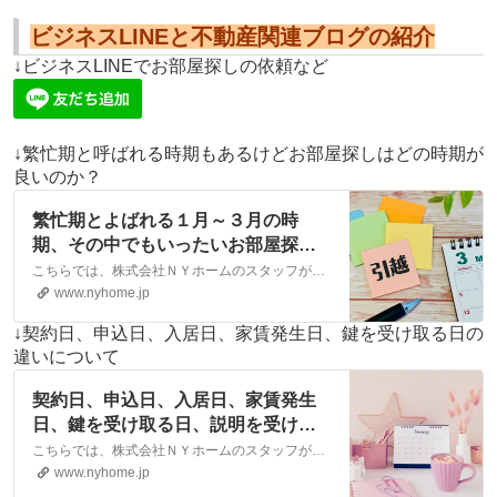
ビジネスLINEと不動産関連ブログの紹介
↓ビジネスLINEでお部屋探しの依頼など
↓繁忙期と呼ばれる時期もあるけどお部屋探しはどの時期が
良いのか？
繁忙期とよばれる１月～３月の時
期、その中でもいったいお部屋探し
はどの時期が良いのだろう
こちらでは、株式会社ＮＹホームのスタッフが執筆したスタッフブログ記事、「繁忙期とよばれる１月～３月の時期、その中でもいったいお部屋探しはどの時期が良いのだろうか・・・？」をご紹介しております。他にも様々なテーマの記事がありますので、お住まい探しの合間にぜひご一読ください！
か・・・？｜松山市・大洲市の賃
www.nyhome.jp
貸・不動産なら株式会社NYホーム
↓契約日、申込日、入居日、家賃発生日、鍵を受け取る日の
違いについて
契約日、申込日、入居日、家賃発生
日、鍵を受け取る日、説明を受ける
日それぞれの違いについて。｜松山
こちらでは、株式会社ＮＹホームのスタッフが執筆したスタッフブログ記事、「契約日、申込日、入居日、家賃発生日、鍵を受け取る日、説明を受ける日それぞれの違いについて。」をご紹介しております。他にも様々なテーマの記事がありますので、お住まい探しの合間にぜひご一読ください！
市・大洲市の賃貸・不動産なら株式
www.nyhome.jp