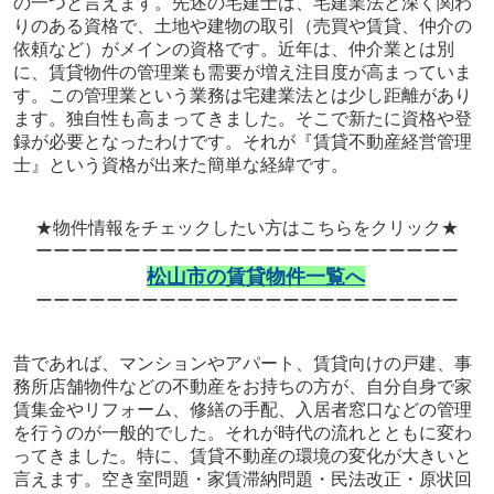
の一つと言えます。先述の宅建士は、宅建業法と深く関わ
りのある資格で、土地や建物の取引（売買や賃貸、仲介の
依頼など）がメインの資格です。近年は、仲介業とは別
に、賃貸物件の管理業も需要が増え注目度が高まっていま
す。この管理業という業務は宅建業法とは少し距離があり
ます。独自性も高まってきました。そこで新たに資格や登
録が必要となったわけです。それが『賃貸不動産経営管理
士』という資格が出来た簡単な経緯です。
★物件情報をチェックしたい方はこちらをクリック★
ーーーーーーーーーーーーーーーーーーーーーーーー
松山市の賃貸物件一覧へ
ーーーーーーーーーーーーーーーーーーーーーーーー
昔であれば、マンションやアパート、賃貸向けの戸建、事
務所店舗物件などの不動産をお持ちの方が、自分自身で家
賃集金やリフォーム、修繕の手配、入居者窓口などの管理
を行うのが一般的でした。それが時代の流れとともに変わ
ってきました。特に、賃貸不動産の環境の変化が大きいと
言えます。空き室問題・家賃滞納問題・民法改正・原状回