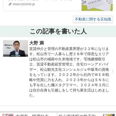
www.nyhome.jp
不動産に関する豆知識
この記事を書いた人
大野 満
賃貸仲介と管理の不動産業界歴が２２年になりま
す。松山市で一人暮らし歴２８年で得意なエリア
は松山市の城南や久米地域です。宅地建物取引
士、賃貸不動産経営管理士、住宅ローンアドバイ
ザー、松山観光文化コンシェルジェ中級等の資格
をもっています。２０２２年から社内でＷＥＢ戦
略や売買に力を入れ、２０２３年からはＳＮＳに
も手を出した麺スタグラマー。２０２４年３月に
は自分自身も引越しをして持ち家生活はじめまし
た。