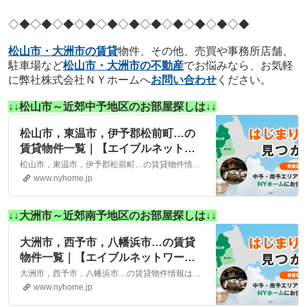
◇◆◇◆◇◆
◇◆◇◆◇◆
◇◆◇◆◇◆
◇◆◇◆
松山市・大洲市の賃貸
物件、その他、売買や事務所店舗、
駐車場など
松山市・大洲市の不動産
でお悩みなら、お気軽
に弊社株式会社ＮＹホームへ
お問い合わせ
ください。
↓↓松山市～近郊中予地区のお部屋探しは↓↓
松山市，東温市，伊予郡松前町…の
賃貸物件一覧｜【エイブルネットワ
ーク】(株)NYホーム 松山市・大洲
松山市，東温市，伊予郡松前町…の賃貸物件情報は、こちらに掲載しております。株式会社NYホームが自信を持ってご紹介する物件ばかりとなっております。お客様のニーズにそった物件が見つかりましたら、弊社までお気軽にお問い合わせください。
市の賃貸・不動産
www.nyhome.jp
↓↓大洲市～近郊南予地区のお部屋探しは↓↓
大洲市，西予市，八幡浜市…の賃貸
物件一覧｜【エイブルネットワー
ク】(株)NYホーム 松山市・大洲市
大洲市，西予市，八幡浜市…の賃貸物件情報は、こちらに掲載しております。株式会社NYホームが自信を持ってご紹介する物件ばかりとなっております。お客様のニーズにそった物件が見つかりましたら、弊社までお気軽にお問い合わせください。
の賃貸・不動産
www.nyhome.jp