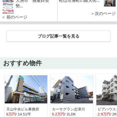
大洲市 猫避妊去
松山市湊町の銀天街...
勢...
＞次のページ
＜ 前のページ
ブログ記事一覧を見る
おすすめ物件
天山中央ビル事務所
カーサグラン志津川
ピアハウス
6万円
/ 14.51坪
5.2万円
/ 2LDK
2.9万円
/ 2K