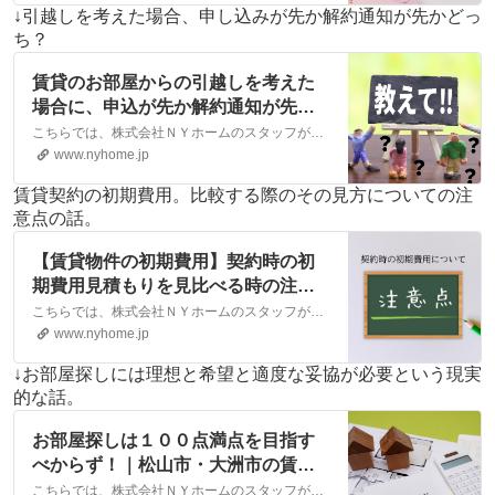
会社NYホーム
↓引越しを考えた場合、申し込みが先か解約通知が先かどっ
ち？
賃貸のお部屋からの引越しを考えた
場合に、申込が先か解約通知が先か
という話。｜松山市・大洲市の賃
こちらでは、株式会社ＮＹホームのスタッフが執筆したスタッフブログ記事、「賃貸のお部屋からの引越しを考えた場合に、申込が先か解約通知が先かという話。」をご紹介しております。他にも様々なテーマの記事がありますので、お住まい探しの合間にぜひご一読ください！
貸・不動産なら株式会社NYホーム
www.nyhome.jp
賃貸契約の初期費用。比較する際のその見方についての注
意点の話。
【賃貸物件の初期費用】契約時の初
期費用見積もりを見比べる時の注意
点について｜松山市・大洲市の賃
こちらでは、株式会社ＮＹホームのスタッフが執筆したスタッフブログ記事、「【賃貸物件の初期費用】契約時の初期費用見積もりを見比べる時の注意点について」をご紹介しております。他にも様々なテーマの記事がありますので、お住まい探しの合間にぜひご一読ください！
貸・不動産なら株式会社NYホーム
www.nyhome.jp
↓お部屋探しには理想と希望と適度な妥協が必要という現実
的な話。
お部屋探しは１００点満点を目指す
べからず！｜松山市・大洲市の賃
貸・不動産なら株式会社NYホーム
こちらでは、株式会社ＮＹホームのスタッフが執筆したスタッフブログ記事、「お部屋探しは１００点満点を目指すべからず！」をご紹介しております。他にも様々なテーマの記事がありますので、お住まい探しの合間にぜひご一読ください！