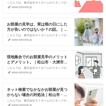
話。｜松山市・大洲市の賃貸・不動
こちらでは、株式会社ＮＹホームのスタッフが執筆したスタッフブログ記事、「お部屋を見学した際に「この部屋ちょっと狭いかな？」って感じた時の話。」をご紹介しております。他にも様々なテーマの記事がありますので、お住まい探しの合間にぜひご一読ください！
産なら株式会社NYホーム
www.nyhome.jp
お部屋の見学は、実は雨の日にした
方が良いのではないか？の話。｜松
山市・大洲市の賃貸・不動産なら株
こちらでは、株式会社ＮＹホームのスタッフが執筆したスタッフブログ記事、「お部屋の見学は、実は雨の日にした方が良いのではないか？の話。」をご紹介しております。他にも様々なテーマの記事がありますので、お住まい探しの合間にぜひご一読ください！
式会社NYホーム
www.nyhome.jp
現地集合でのお部屋見学のメリット
とデメリット。｜松山市・大洲市の
賃貸・不動産なら株式会社NYホーム
こちらでは、株式会社ＮＹホームのスタッフが執筆したスタッフブログ記事、「現地集合でのお部屋見学のメリットとデメリット。」をご紹介しております。他にも様々なテーマの記事がありますので、お住まい探しの合間にぜひご一読ください！
www.nyhome.jp
ネット検索でなかなかお部屋が見つ
からない場合の対処法｜松山市・大
洲市の賃貸・不動産なら株式会社NY
こちらでは、株式会社ＮＹホームのスタッフが執筆したスタッフブログ記事、「ネット検索でなかなかお部屋が見つからない場合の対処法」をご紹介しております。他にも様々なテーマの記事がありますので、お住まい探しの合間にぜひご一読ください！
ホーム
www.nyhome.jp