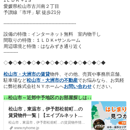
1ＬＤＫ＋1Ｓ
愛媛県松山市古川南２丁目
予讃線「市坪」駅 徒歩21分
--------------------------------------------------
設備の特徴：インターネット無料 室内物干し
間取りの特徴：１ＬＤＫ+サンルーム
周辺環境と特徴：はなみずき通り近く
----------
◇◆◇◆◇◆
◇◆◇◆◇◆
◇◆◇◆◇◆
◇◆◇◆
松山市・大洲市の賃貸
物件、その他、売買や事務所店舗、
駐車場など
松山市・大洲市の不動産
でお悩みなら、お気軽
に弊社株式会社ＮＹホームへ
お問い合わせ
ください。
↓↓松山市～近郊中予地区のお部屋探しは↓↓
松山市，東温市，伊予郡松前町…の
賃貸物件一覧｜【エイブルネットワ
ーク】(株)NYホーム 松山市・大洲
松山市，東温市，伊予郡松前町…の賃貸物件情報は、こちらに掲載しております。株式会社NYホームが自信を持ってご紹介する物件ばかりとなっております。お客様のニーズにそった物件が見つかりましたら、弊社までお気軽にお問い合わせください。
市の賃貸・不動産
www.nyhome.jp