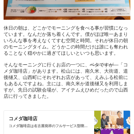
休日の朝は、どこかでモーニングを食べる事が習慣になっ
ています。なんだか落ち着くんです。僕がほぼ唯一あまり
いろんな事を考えなくてすむ空間と時間。それが休日の朝
のモーニングタイム。どうかこの時間だけは誰にも奪われ
ることなく穏やかに過ぎてほしいといつも思います。
そんなモーニングに行くお店の一つに、
ベタですが
「
コ
メダ珈琲店」があります。松山には、南久米、大街道、道
後樋又、山西町にそれぞれお店があって、えみふる松前に
もあるんですよね。主には、南久米か道後樋又を利用しま
すが、先日の試験会場が、アイテムえひめだったので山西
店に行ってきました。
コメダ珈琲店
コメダ珈琲店は名古屋発祥のフルサービス型喫茶店です。街のリビングルームとして「くつろぐ、いちばんいいところ」をお客さまにご提供しています。フランチャイズFC加盟店