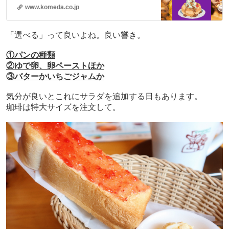
www.komeda.co.jp
「選べる」って良いよね。良い響き。
①パンの種類
②ゆで卵、卵ペーストほか
③バターかいちごジャムか
気分が良いとこれにサラダを追加する日もあります。
珈琲は特大サイズを注文して。