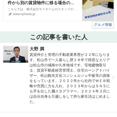
件から別の賃貸物件に移る場合の注
意点｜【エイブルネットワーク】
こちらでは、株式会社ＮＹホームのスタッフが執筆したスタッフブログ記事、「【部屋探しのポイント】今の賃貸物件から別の賃貸物件に移る場合の注意点」をご紹介しております。他にも様々なテーマの記事がありますので、お住まい探しの合間にぜひご一読ください！
(株)NYホーム 松山市・大洲市の賃
www.nyhome.jp
貸・不動産
グルメ情報
この記事を書いた人
大野 満
賃貸仲介と管理の不動産業界歴が２２年になりま
す。松山市で一人暮らし歴２８年で得意なエリア
は松山市の城南や久米地域です。宅地建物取引
士、賃貸不動産経営管理士、住宅ローンアドバイ
ザー、松山観光文化コンシェルジェ中級等の資格
をもっています。２０２２年から社内でＷＥＢ戦
略や売買に力を入れ、２０２３年からはＳＮＳに
も手を出した麺スタグラマー。２０２４年３月に
は自分自身も引越しをして持ち家生活はじめまし
た。