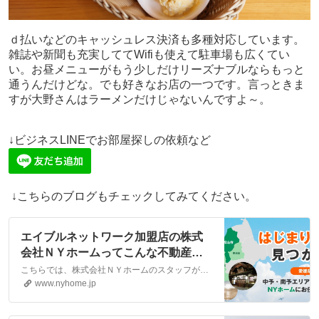
ｄ払いなどのキャッシュレス決済も多種対応しています。
雑誌や新聞も充実しててWifiも使えて駐車場も広くてい
い。お昼メニューがもう少しだけリーズナブルならもっと
通うんだけどな。でも好きなお店の一つです。言っときま
すが大野さんはラーメンだけじゃないんですよ～。
↓ビジネスLINEでお部屋探しの依頼など
↓こちらのブログもチェックしてみてください。
エイブルネットワーク加盟店の株式
会社ＮＹホームってこんな不動産会
社なんです。｜【エイブルネットワ
こちらでは、株式会社ＮＹホームのスタッフが執筆したスタッフブログ記事、「エイブルネットワーク加盟店の株式会社ＮＹホームってこんな不動産会社なんです。」をご紹介しております。他にも様々なテーマの記事がありますので、お住まい探しの合間にぜひご一読ください！
ーク】(株)NYホーム 松山市・大洲
www.nyhome.jp
市の賃貸・不動産