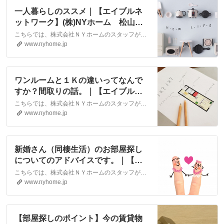
一人暮らしのススメ｜【エイブルネ
ットワーク】(株)NYホーム 松山
市・大洲市の賃貸・不動産
こちらでは、株式会社ＮＹホームのスタッフが執筆したスタッフブログ記事、「一人暮らしのススメ」をご紹介しております。他にも様々なテーマの記事がありますので、お住まい探しの合間にぜひご一読ください！
www.nyhome.jp
ワンルームと１Ｋの違いってなんで
すか？間取りの話。｜【エイブルネ
ットワーク】(株)NYホーム 松山
こちらでは、株式会社ＮＹホームのスタッフが執筆したスタッフブログ記事、「ワンルームと１Ｋの違いってなんですか？間取りの話。」をご紹介しております。他にも様々なテーマの記事がありますので、お住まい探しの合間にぜひご一読ください！
市・大洲市の賃貸・不動産
www.nyhome.jp
新婚さん（同棲生活）のお部屋探し
についてのアドバイスです。｜【エ
イブルネットワーク】(株)NYホー
こちらでは、株式会社ＮＹホームのスタッフが執筆したスタッフブログ記事、「新婚さん（同棲生活）のお部屋探しについてのアドバイスです。」をご紹介しております。他にも様々なテーマの記事がありますので、お住まい探しの合間にぜひご一読ください！
ム 松山市・大洲市の賃貸・不動産
www.nyhome.jp
【部屋探しのポイント】今の賃貸物