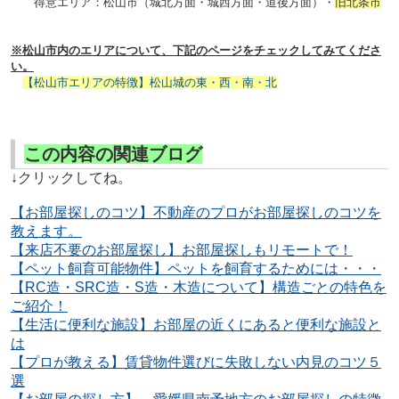
得意エリア：松山市（城北方面・城西方面・道後方面）・
旧北条市
※松山市内のエリアについて、下記のページをチェックしてみてくださ
い。
【松山市エリアの特徴】松山城の東・西・南・北
この内容の関連ブログ
↓クリックしてね。
【お部屋探しのコツ】不動産のプロがお部屋探しのコツを
教えます。
【来店不要のお部屋探し】お部屋探しもリモートで！
【ペット飼育可能物件】ペットを飼育するためには・・・
【RC造・SRC造・S造・木造について】構造ごとの特色を
ご紹介！
【生活に便利な施設】お部屋の近くにあると便利な施設と
は
【プロが教える】賃貸物件選びに失敗しない内見のコツ５
選