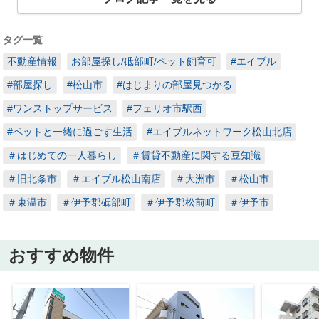
タグ一覧
不動産情報
お部屋探し/砥部町/ペット飼育可
#エイブル
#部屋探し
#松山市
#はじまりの部屋見つかる
#ワンストップサービス
#フェリオ市駅西
#ペットと一緒に過ごす生活
#エイブルネットワーク松山北店
＃はじめての一人暮らし
＃賃貸不動産に関する豆知識
＃旧北条市
＃エイブル松山南店
＃大洲市
＃松山市
＃東温市
＃伊予郡砥部町
＃伊予郡松前町
＃伊予市
おすすめ物件