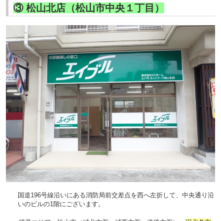
③ 松山北店（松山市中央１丁目）
国道
196
号線沿いにある消防局前交差点を西へ左折して、中央通り沿
いのビルの
1
階にございます。