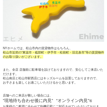
NY
ホームでは、松山市内の賃貸物件はもちろん、
松山市近郊の“東温市・砥部町・伊予市・松前町・旧北条市”等の賃貸物件
のお取り扱いがございます。
また、全店 店舗前に駐車場を設けておりますので、安心してご来店いた
だけます。
松山南店と松山市駅西店にはキッズルームを設置しておりますので、
お子さまも楽しくお過ごしいただけるかと思います。
店舗へのご来店が難しい場合には、
”
現地待ち合わせ後に内見
”
“オンライン内見”
等
お客様の
ご希望に合わせて臨機応変にご対応させていただいておりま