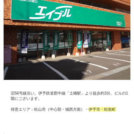
旧
56
号線沿い。伊予鉄道郡中線「土橋駅」より徒歩約
3
分、ビルの
1
階にございます。
得意エリア：松山市（中心部・城西方面）・
伊予市・松前町