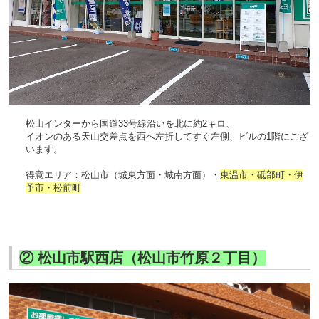
松山インターから国道
33
号線沿いを北に約
2
キロ、
イオンのある天山交差点を西へ左折してすぐ左側、ビルの
1
階にござ
います。
得意エリア：松山市（城東方面・城南方面）・
東温市・砥部町・伊
予市・松前町
② 松山市駅西店（松山市竹原２丁目）