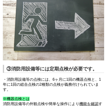
③消防用設備等には定期点検が必要です。
・消防用設備等の点検には、
6
ヶ月に
1
回の機器点検と、
1
年に
1
回の総合点検の
2
種類の点検が義務付けられていま
す。
※機器点検とは
消防用設備等の外観点検や簡単な操作により
機能を確認
す