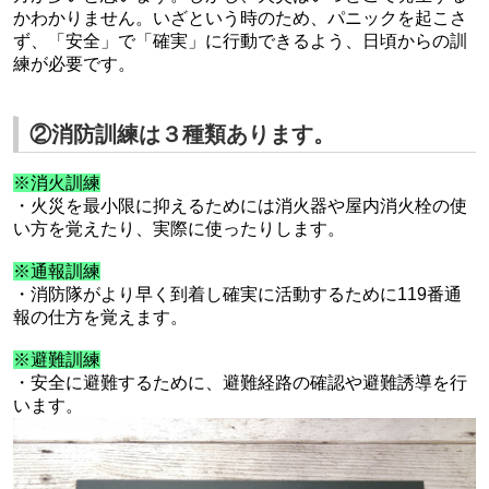
かわかりませ
ん。
いざという時のため、パニックを起こさ
ず、「安全」で「確実」に行動できるよう、日頃からの訓
練が必要です。
②消防訓練は３種類あります。
※消火訓練
・火災を最小限に抑えるためには消火器や屋内消火栓の使
い方を覚えたり、
実際に使ったりします。
※通報訓練
・消防隊がより早く到着し確実に活動するために
119
番通
報の仕方を覚えます。
※避難訓練
・安全に避難するために、避難経路の確認や避難誘導を行
います。