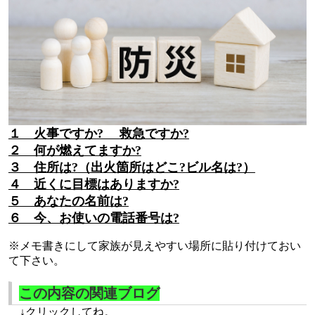
１ 火事ですか
?
救急ですか
?
２ 何が燃えてますか
?
３ 住所は
?
（出火箇所はどこ
?
ビル名は
?
）
４ 近くに目標はありますか
?
５ あなたの名前は
?
６ 今、お使いの電話番号は
?
※メモ書きにして家族が見えやすい場所に貼り付けておい
て下さい。
この内容の関連ブログ
↓クリックしてね。