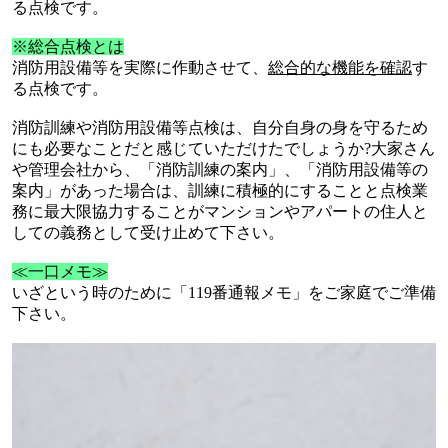
る点検です。
※総合点検とは
消防用設備等を実際に作動させて、
総合的な機能を確認
す
る点検です。
消防訓練や消防用設備等点検は、自分自身の身を守るため
にも必要なことだと感じていただけたでしょうか
?
大家さん
や管理会社から、「消防訓練の案内」、「消防用設備等の
案内」があった場合は、訓練に積極的にすることと点検業
務に最大限協力することがマンションやアパートの住人と
しての義務として受け止めて下さい。
≪一口メモ≫
いざという時のために「
119
番通報メモ」をご家庭でご準備
下さい。