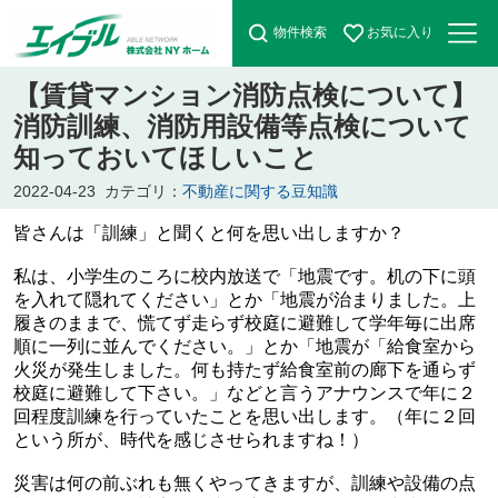
物件検索
お気に入り
【賃貸マンション消防点検について】
消防訓練、消防用設備等点検について
知っておいてほしいこと
2022-04-23
カテゴリ：
不動産に関する豆知識
皆さんは「訓練」と聞くと何を思い出しますか？
私は、小学生のころに校内放送で「地震です。机の下に頭
を入れて隠れてください」とか
「地震が治まりました。上
履きのままで、慌てず走らず校庭に避難して学年毎に出席
順に一列に並んでください。」とか「地震が
「給食室から
火災が発生しました。何も持たず給食室前の廊下を通らず
校庭に避難して下さい。」などと言うアナウンスで年に２
回程度訓練を行っていたことを思い出します。
（年に２回
という所が、時代を感じさせられますね！）
災害は何の前ぶれも無くやってきますが、訓練や設備の点