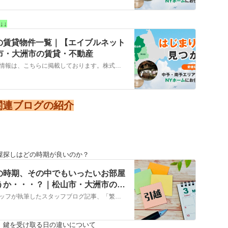
↓↓
の賃貸物件一覧｜【エイブルネット
山市・大洲市の賃貸・不動産
大洲市，西予市，八幡浜市…の賃貸物件情報は、こちらに掲載しております。株式会社NYホームが自信を持ってご紹介する物件ばかりとなっております。お客様のニーズにそった物件が見つかりましたら、弊社までお気軽にお問い合わせください。
関連ブログの紹介
屋探しはどの時期が良いのか？
の時期、その中でもいったいお部屋
うか・・・？｜松山市・大洲市の賃
ーム
こちらでは、株式会社ＮＹホームのスタッフが執筆したスタッフブログ記事、「繁忙期とよばれる１月～３月の時期、その中でもいったいお部屋探しはどの時期が良いのだろうか・・・？」をご紹介しております。他にも様々なテーマの記事がありますので、お住まい探しの合間にぜひご一読ください！
、鍵を受け取る日の違いについて