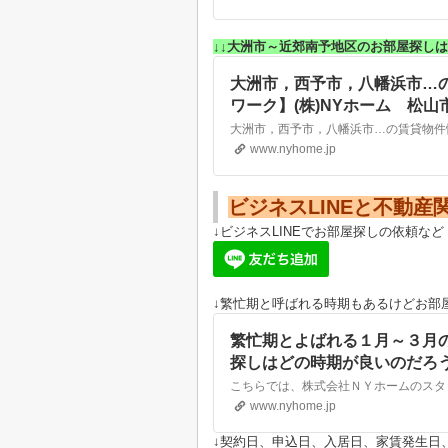
↓↓大洲市～近郊南予地区のお部屋探しは
大洲市，西予市，八幡浜市…
ワーク】(株)NYホーム 松
www.nyhome.jp
ビジネスLINEと不動産
↓ビジネスLINEでお部屋探しの依頼など
↓繁忙期と呼ばれる時期もあるけどお部
繁忙期とよばれる１月～３月
探しはどの時期が良いのだろ
貸・不動産なら株式会社NYホ
www.nyhome.jp
↓契約日、申込日、入居日、家賃発生日