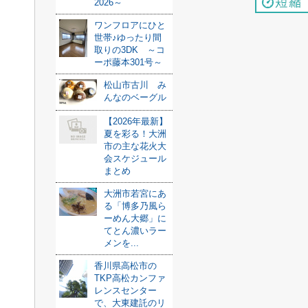
2026～
ワンフロアにひと
世帯♪ゆったり間
取りの3DK ～コ
ーポ藤本301号～
松山市古川 み
んなのベーグル
【2026年最新】
夏を彩る！大洲
市の主な花火大
会スケジュール
まとめ
大洲市若宮にあ
る「博多乃風ら
ーめん大郷」に
てとん濃いラー
メンを...
香川県高松市の
TKP高松カンファ
レンスセンター
で、大東建託のリ