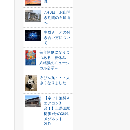
真
7月8日 お山開
き期間の石鎚山
へ
生成ＡＩとの付
き合い方につい
て
毎年恒例になりつ
つある 夏休み
八幡浜のミュージ
カル公演～
ろびん丸・・・大
きくなりました
【ネット無料＆
エアコン3
台！】土居田駅
徒歩7分の築浅
メゾネット
2LD...