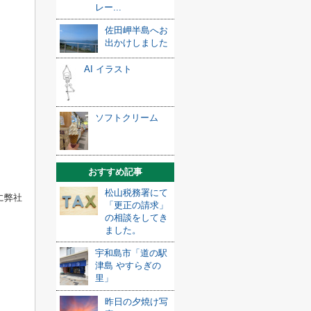
レー...
佐田岬半島へお
出かけしました
AI イラスト
ソフトクリーム
おすすめ記事
松山税務署にて
に弊社
「更正の請求」
の相談をしてき
ました。
宇和島市「道の駅
津島 やすらぎの
里」
昨日の夕焼け写