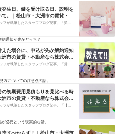
賃発生日、鍵を受け取る日、説明を
いて。｜松山市・大洲市の賃貸・不
こちらでは、株式会社ＮＹホームのスタッフが執筆したスタッフブログ記事、「契約日、申込日、入居日、家賃発生日、鍵を受け取る日、説明を受ける日それぞれの違いについて。」をご紹介しております。他にも様々なテーマの記事がありますので、お住まい探しの合間にぜひご一読ください！
解約通知が先かどっち？
考えた場合に、申込が先か解約通知
大洲市の賃貸・不動産なら株式会社
こちらでは、株式会社ＮＹホームのスタッフが執筆したスタッフブログ記事、「賃貸のお部屋からの引越しを考えた場合に、申込が先か解約通知が先かという話。」をご紹介しております。他にも様々なテーマの記事がありますので、お住まい探しの合間にぜひご一読ください！
見方についての注意点の話。
時の初期費用見積もりを見比べる時
大洲市の賃貸・不動産なら株式会社
こちらでは、株式会社ＮＹホームのスタッフが執筆したスタッフブログ記事、「【賃貸物件の初期費用】契約時の初期費用見積もりを見比べる時の注意点について」をご紹介しております。他にも様々なテーマの記事がありますので、お住まい探しの合間にぜひご一読ください！
協が必要という現実的な話。
目指すべからず！｜松山市・大洲市