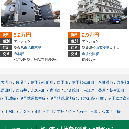
5.2万円
2.9万円
賃料
賃料
種別
マンション
種別
マンション
住所
愛媛県
東温市
志津川
住所
愛媛県
松山市
樽味
１丁目
交通
梅本駅
交通
道後公園駅
バス9分 愛大病院前 停歩6分
徒歩15分
大洲市
/
東温市
/
伊予郡松前町
/
西予市
/
伊予郡砥部町
/
八幡浜市
/
喜多郡
土居田町
/
西石井
/
北久米町
/
古川西
/
北斎院町
/
南江戸
/
桑原
/
朝生田町
線
/
予讃線
/
伊予鉄道郡中線
/
伊予鉄道環状線(ＪＲ松山駅経由)
/
伊予鉄道高
寺
/
土居田
/
北久米
/
本町六丁目
/
市坪
/
余戸
/
石手川公園
/
久米
/
土橋
松山市・大洲市の賃貸・不動産なら