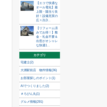
【エコで快適な
オール電化】最
上階・陽当り良
好！設備充実の
広々2LD...
【リフォーム済
みでお得！】敷
金・礼金不要＆
出窓がオシャレ
な快適1...
カテゴリ
宅建士(2)
大洲駅前店 物件情報(36)
お部屋探しのポイント(1)
AIでつくりました(2)
＃ろびん丸(1)
グルメ情報(291)