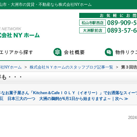
山市・大洲市の賃貸・不動産なら株式会社NYホーム
社NYホーム
>
株式会社ＮＹホームのスタッフブログ記事一覧
>
第３回坊
年も・・・
なお菓子屋さん「Kitchen＆CafeＩＯＬＹ（イオリー）」でお洒落なスィー
覧
日本三大の一つ 大洲の鵜飼が6月1日から始まりますよ～｜次へ ≫
2024