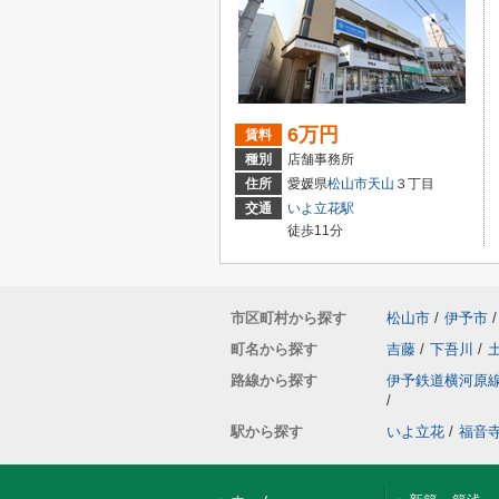
6万円
賃料
種別
店舗事務所
住所
愛媛県
松山市
天山
３丁目
交通
いよ立花駅
徒歩11分
市区町村から探す
松山市
/
伊予市
/
町名から探す
吉藤
/
下吾川
/
路線から探す
伊予鉄道横河原
/
駅から探す
いよ立花
/
福音