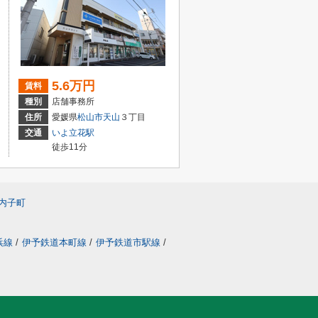
5.6万円
賃料
種別
店舗事務所
住所
愛媛県
松山市
天山
３丁目
交通
いよ立花駅
徒歩11分
内子町
浜線
/
伊予鉄道本町線
/
伊予鉄道市駅線
/