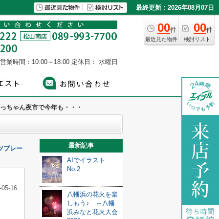
最終更新：2026年08月07日
00
00
件
件
最近見た物件
検討リスト
営業時間：10:00～18:00
定休日： 水曜日
っちゃん夜市で今年も・・・
最新記事
ツプレー
AIでイラスト
No.2
-05-16
八幡浜の花火を楽
しもう♪ ～八幡
浜みなと花火大会