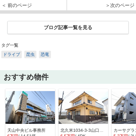
＜ 前のページ
＞次のページ
ブログ記事一覧を見る
タグ一覧
ドライブ
昆虫
恐竜
おすすめ物件
天山中央ビル事務所
北久米1034-3-3山口戸建
カーサグラ