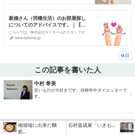
新婚さん（同棲生活）のお部屋探し
についてのアドバイスです。｜【エ
イブルネットワーク】(株)NYホー
こちらでは、株式会社ＮＹホームのスタッフが執筆したスタッフブログ記事、「新婚さん（同棲生活）のお部屋探しについてのアドバイスです。」をご紹介しております。他にも様々なテーマの記事がありますので、お住まい探しの合間にぜひご一読ください！
ム 松山市・大洲市の賃貸・不動産
www.nyhome.jp
休日
この記事を書いた人
中村 希美
甘いものが大好きです。自称年中ダイエッターで
す。
南堀端に出来た麵
石村嘉成展「いきも...
処...