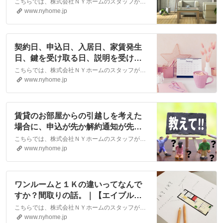
貸・不動産なら株式会社NYホーム
こちらでは、株式会社ＮＹホームのスタッフが執筆したスタッフブログ記事、「お部屋にこんなインテリア飾ってみたいなの話」をご紹介しております。他にも様々なテーマの記事がありますので、お住まい探しの合間にぜひご一読ください！
www.nyhome.jp
契約日、申込日、入居日、家賃発生
日、鍵を受け取る日、説明を受ける
日それぞれの違いについて。｜松山
こちらでは、株式会社ＮＹホームのスタッフが執筆したスタッフブログ記事、「契約日、申込日、入居日、家賃発生日、鍵を受け取る日、説明を受ける日それぞれの違いについて。」をご紹介しております。他にも様々なテーマの記事がありますので、お住まい探しの合間にぜひご一読ください！
市・大洲市の賃貸・不動産なら株式
www.nyhome.jp
会社NYホーム
賃貸のお部屋からの引越しを考えた
場合に、申込が先か解約通知が先か
という話。｜松山市・大洲市の賃
こちらでは、株式会社ＮＹホームのスタッフが執筆したスタッフブログ記事、「賃貸のお部屋からの引越しを考えた場合に、申込が先か解約通知が先かという話。」をご紹介しております。他にも様々なテーマの記事がありますので、お住まい探しの合間にぜひご一読ください！
貸・不動産なら株式会社NYホーム
www.nyhome.jp
ワンルームと１Ｋの違いってなんで
すか？間取りの話。｜【エイブルネ
ットワーク】(株)NYホーム 松山
こちらでは、株式会社ＮＹホームのスタッフが執筆したスタッフブログ記事、「ワンルームと１Ｋの違いってなんですか？間取りの話。」をご紹介しております。他にも様々なテーマの記事がありますので、お住まい探しの合間にぜひご一読ください！
市・大洲市の賃貸・不動産
www.nyhome.jp