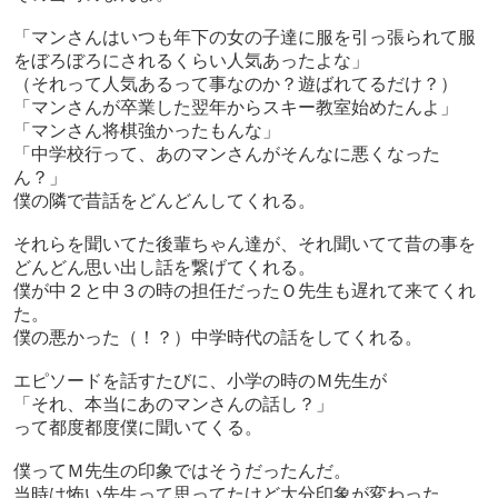
「マンさんはいつも年下の女の子達に服を引っ張られて服
をぼろぼろにされるくらい人気あったよな」
（それって人気あるって事なのか？遊ばれてるだけ？）
「マンさんが卒業した翌年からスキー教室始めたんよ」
「マンさん将棋強かったもんな」
「中学校行って、あのマンさんがそんなに悪くなった
ん？」
僕の隣で昔話をどんどんしてくれる。
それらを聞いてた後輩ちゃん達が、それ聞いてて昔の事を
どんどん思い出し話を繋げてくれる。
僕が中２と中３の時の担任だったＯ先生も遅れて来てくれ
た。
僕の悪かった（！？）中学時代の話をしてくれる。
エピソードを話すたびに、小学の時のＭ先生が
「それ、本当にあのマンさんの話し？」
って都度都度僕に聞いてくる。
僕ってＭ先生の印象ではそうだったんだ。
当時は怖い先生って思ってたけど大分印象が変わった。