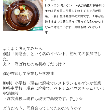
レストラン モルゲン ～久万高原町柳井川今
年の３月６日に引越しを終えて８ヶ月が経
過。（新）生活驀進中の大野です。１年が経
過するまでは新生活って言っても良いかな？
なんて考えています。建物も建ってから１
年...
よくよく考えてみたら、
僕は「同窓会」という名のイベント、初めての参加でし
た。
え？ 呼ばれたのも初めてだっけ？
僕が在籍して卒業した学校達
柳井川小学校→現在は廃校でレストランモルゲンが営業
柳谷中学校→現在は廃校で、ベトナムハウスチャムという
宿泊施設
上浮穴高校→現在も現役で高校です。(^_-)-☆
どうだろう、同窓会ってしてたのだろうか？