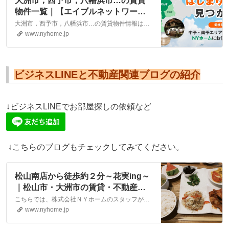
大洲市，西予市，八幡浜市…の賃貸
物件一覧｜【エイブルネットワー
ク】(株)NYホーム 松山市・大洲市
大洲市，西予市，八幡浜市…の賃貸物件情報は、こちらに掲載しております。株式会社NYホームが自信を持ってご紹介する物件ばかりとなっております。お客様のニーズにそった物件が見つかりましたら、弊社までお気軽にお問い合わせください。
の賃貸・不動産
www.nyhome.jp
ビジネスLINEと不動産関連ブログの紹介
↓ビジネスLINEでお部屋探しの依頼など
↓こちらのブログもチェックしてみてください。
松山南店から徒歩約２分～花実ing～
｜松山市・大洲市の賃貸・不動産な
ら株式会社NYホーム
こちらでは、株式会社ＮＹホームのスタッフが執筆したスタッフブログ記事、「松山南店から徒歩約２分～花実ing～」をご紹介しております。他にも様々なテーマの記事がありますので、お住まい探しの合間にぜひご一読ください！
www.nyhome.jp