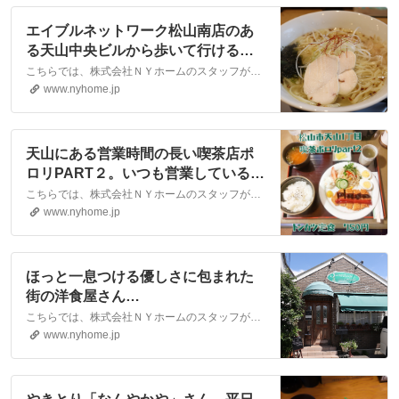
エイブルネットワーク松山南店のあ
る天山中央ビルから歩いて行ける場
所に『とりそば翔』さんがありま
こちらでは、株式会社ＮＹホームのスタッフが執筆したスタッフブログ記事、「エイブルネットワーク松山南店のある天山中央ビルから歩いて行ける場所に『とりそば翔』さんがあります。」をご紹介しております。他にも様々なテーマの記事がありますので、お住まい探しの合間にぜひご一読ください！
す。｜松山市・大洲市の賃貸・不動
www.nyhome.jp
産なら株式会社NYホーム
天山にある営業時間の長い喫茶店ポ
ロリPART２。いつも営業していると
いう安心感を与えてくれます。｜松
こちらでは、株式会社ＮＹホームのスタッフが執筆したスタッフブログ記事、「天山にある営業時間の長い喫茶店ポロリPART２。いつも営業しているという安心感を与えてくれます。」をご紹介しております。他にも様々なテーマの記事がありますので、お住まい探しの合間にぜひご一読ください！
山市・大洲市の賃貸・不動産なら株
www.nyhome.jp
式会社NYホーム
ほっと一息つける優しさに包まれた
街の洋食屋さん
「Strawberrycandle」 ～松山市立
こちらでは、株式会社ＮＹホームのスタッフが執筆したスタッフブログ記事、「ほっと一息つける優しさに包まれた街の洋食屋さん「Strawberrycandle」 ～松山市立花～」をご紹介しております。他にも様々なテーマの記事がありますので、お住まい探しの合間にぜひご一読ください！
花～｜松山市・大洲市の賃貸・不動
www.nyhome.jp
産なら株式会社NYホーム