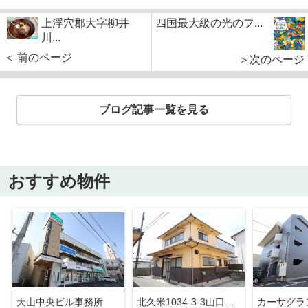
上浮穴郡大字柳井
四国最大級の光のフ...
川...
＜ 前のページ
＞次のページ
ブログ記事一覧を見る
おすすめ物件
天山中央ビル事務所
北久米1034-3-3山口戸建
カーサグラ