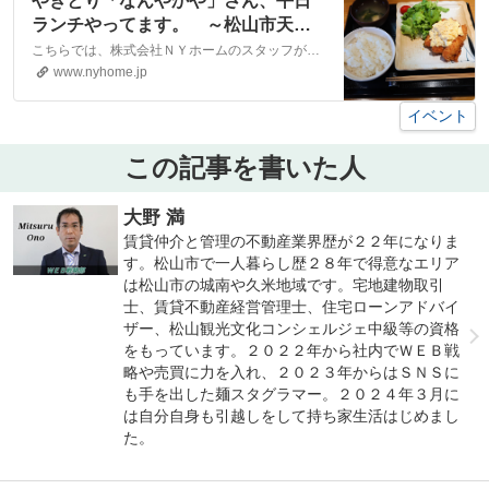
やきとり「なんやかや」さん、平日
ランチやってます。 ～松山市天山
～｜松山市・大洲市の賃貸・不動産
こちらでは、株式会社ＮＹホームのスタッフが執筆したスタッフブログ記事、「やきとり「なんやかや」さん、平日ランチやってます。 ～松山市天山～」をご紹介しております。他にも様々なテーマの記事がありますので、お住まい探しの合間にぜひご一読ください！
なら株式会社NYホーム
www.nyhome.jp
イベント
この記事を書いた人
大野 満
賃貸仲介と管理の不動産業界歴が２２年になりま
す。松山市で一人暮らし歴２８年で得意なエリア
は松山市の城南や久米地域です。宅地建物取引
士、賃貸不動産経営管理士、住宅ローンアドバイ
ザー、松山観光文化コンシェルジェ中級等の資格
をもっています。２０２２年から社内でＷＥＢ戦
略や売買に力を入れ、２０２３年からはＳＮＳに
も手を出した麺スタグラマー。２０２４年３月に
は自分自身も引越しをして持ち家生活はじめまし
た。