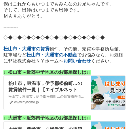
僕はこれからもいつまでもみんなのお兄ちゃんです。
そして、恩師はいつまでも恩師です。
ＭＡＸありがとう。
----------
◇◆◇◆◇◆
◇◆◇◆◇◆
◇◆◇◆◇◆
◇◆◇◆
松山市・大洲市の賃貸
物件、その他、売買や事務所店舗、
駐車場など
松山市・大洲市の不動産
でお悩みなら、お気軽
に弊社株式会社ＮＹホームへ
お問い合わせ
ください。
↓↓松山市～近郊中予地区のお部屋探しは↓↓
松山市，東温市，伊予郡松前町…の
賃貸物件一覧｜【エイブルネットワ
ーク】(株)NYホーム 松山市・大洲
松山市，東温市，伊予郡松前町…の賃貸物件情報は、こちらに掲載しております。株式会社NYホームが自信を持ってご紹介する物件ばかりとなっております。お客様のニーズにそった物件が見つかりましたら、弊社までお気軽にお問い合わせください。
市の賃貸・不動産
www.nyhome.jp
↓↓大洲市～近郊南予地区のお部屋探しは↓↓