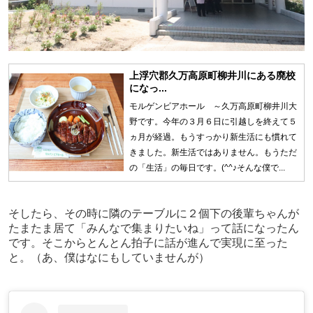
上浮穴郡久万高原町柳井川にある廃校
になっ...
モルゲンビアホール ～久万高原町柳井川大
野です。今年の３月６日に引越しを終えて５
ヵ月が経過。もうすっかり新生活にも慣れて
きました。新生活ではありません。もうただ
の「生活」の毎日です。(^^♪そんな僕で...
そしたら、その時に隣のテーブルに２個下の後輩ちゃんが
たまたま居て「みんなで集まりたいね」って話になったん
です。そこからとんとん拍子に話が進んで実現に至った
と。（あ、僕はなにもしていませんが）