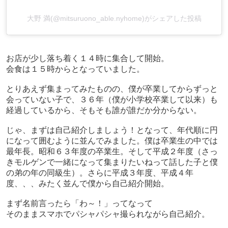
大野 満(@mitsuruono_able.nyhome)がシェアした投稿
お店が少し落ち着く１４時に集合して開始。
会食は１５時からとなっていました。
とりあえず集まってみたものの、僕が卒業してからずっと
会っていない子で、３６年（僕が小学校卒業して以来）も
経過しているから、そもそも誰が誰だか分からない。
じゃ、まずは自己紹介しましょう！となって、年代順に円
になって囲むように並んでみました。僕は卒業生の中では
最年長。昭和６３年度の卒業生。そして平成２年度（さっ
きモルゲンで一緒になって集まりたいねって話した子と僕
の弟の年の同級生）。さらに平成３年度、平成４年
度、、、みたく並んで僕から自己紹介開始。
まず名前言ったら「わ～！」ってなって
そのままスマホでパシャパシャ撮られながら自己紹介。