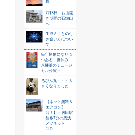
真
7月8日 お山開
き期間の石鎚山
へ
生成ＡＩとの付
き合い方につい
て
毎年恒例になりつ
つある 夏休み
八幡浜のミュージ
カル公演～
ろびん丸・・・大
きくなりました
【ネット無料＆
エアコン3
台！】土居田駅
徒歩7分の築浅
メゾネット
2LD...