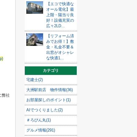
【エコで快適な
オール電化】最
上階・陽当り良
好！設備充実の
広々2LD...
【リフォーム済
みでお得！】敷
金・礼金不要＆
出窓がオシャレ
な快適1...
)
カテゴリ
宅建士(2)
大洲駅前店 物件情報(36)
に弊社
お部屋探しのポイント(1)
AIでつくりました(2)
＃ろびん丸(1)
グルメ情報(291)