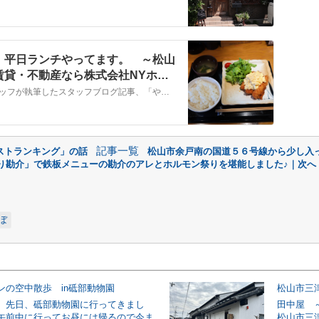
、平日ランチやってます。 ～松山
賃貸・不動産なら株式会社NYホー
こちらでは、株式会社ＮＹホームのスタッフが執筆したスタッフブログ記事、「やきとり「なんやかや」さん、平日ランチやってます。 ～松山市天山～」をご紹介しております。他にも様々なテーマの記事がありますので、お住まい探しの合間にぜひご一読ください！
記事一覧
ストランキング」の話
松山市余戸南の国道５６号線から少し入
り勘介」で鉄板メニューの勘介のアレとホルモン祭りを堪能しました♪｜次へ
ぼ
ンの空中散歩 in砥部動物園
。先日、砥部動物園に行ってきまし
田中屋 
午前中に行ってお昼には帰るので今ま
松山市三