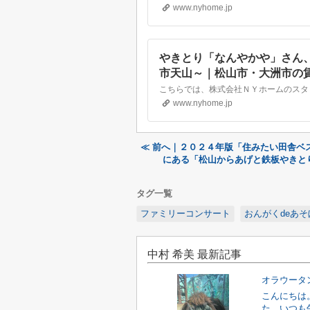
www.nyhome.jp
やきとり「なんやかや」さん
市天山～｜松山市・大洲市の
ム
www.nyhome.jp
≪ 前へ｜２０２４年版「住みたい田舎ベ
にある「松山からあげと鉄板やきと
タグ一覧
ファミリーコンサート
おんがくdeあそ
中村 希美 最新記事
オラウータ
こんにちは
た。いつも