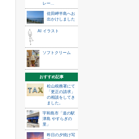
レー...
佐田岬半島へお
出かけしました
AI イラスト
ソフトクリーム
おすすめ記事
松山税務署にて
「更正の請求」
の相談をしてき
ました。
宇和島市「道の駅
津島 やすらぎの
里」
昨日の夕焼け写