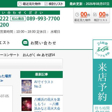
最終更新：2026年08月07日
00
00
件
件
最近見た物件
検討リスト
営業時間：10:00～18:00
定休日： 水曜日
ーコンサート おんがく de あそぼ14
最新記事
った場所
 ≫
AIでイラスト
No.2
-07-05
八幡浜の花火を楽
しもう♪ ～八幡
浜みなと花火大会