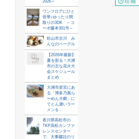
2026～
ワンフロアにひと
世帯♪ゆったり間
取りの3DK ～コ
ーポ藤本301号～
松山市古川 み
んなのベーグル
【2026年最新】
夏を彩る！大洲
市の主な花火大
会スケジュール
まとめ
大洲市若宮にあ
る「博多乃風ら
ーめん大郷」に
てとん濃いラー
メンを...
香川県高松市の
TKP高松カンファ
レンスセンター
で、大東建託のリ