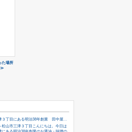
った場所
 ≫
松山市三津３丁目にある明治38年創業 田中屋さんのご紹介
～松山市三津３丁目こんにちは。今日は
津にある明治38年創業のお醤油・味噌の