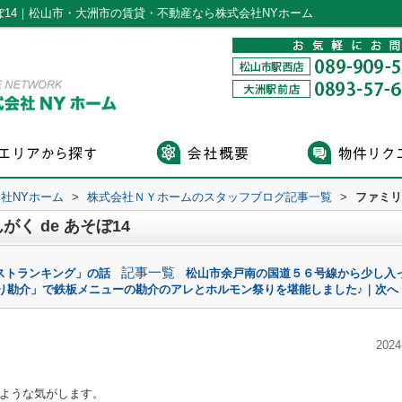
そぼ14｜松山市・大洲市の賃貸・不動産なら株式会社NYホーム
社NYホーム
>
株式会社ＮＹホームのスタッフブログ記事一覧
>
ファミリ
く de あそぼ14
記事一覧
ストランキング」の話
松山市余戸南の国道５６号線から少し入
り勘介」で鉄板メニューの勘介のアレとホルモン祭りを堪能しました♪｜次へ
2024
ような気がします。