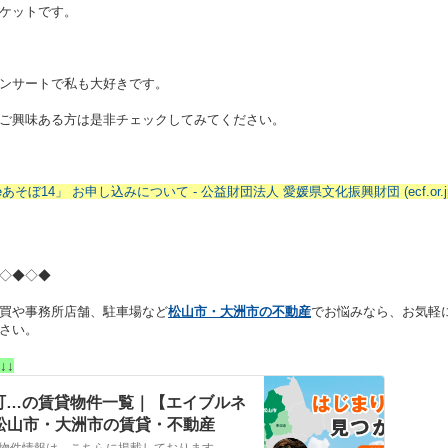
ケットです。
ンサートで私も大好きです。
ご興味ある方は是非チェックしてみてください。
ぼ14」 お申し込みについて - 公益財団法人 愛媛県文化振興財団 (ecf.or.jp
◇◆◇◆
買や事務所店舗、駐車場など
松山市・大洲市の不動産
でお悩みなら、お気軽
さい。
↓↓
町…の賃貸物件一覧｜【エイブルネ
 松山市・大洲市の賃貸・不動産
松山市，東温市，伊予郡松前町…の賃貸物件情報は、こちらに掲載しております。株式会社NYホームが自信を持ってご紹介する物件ばかりとなっております。お客様のニーズにそった物件が見つかりましたら、弊社までお気軽にお問い合わせください。