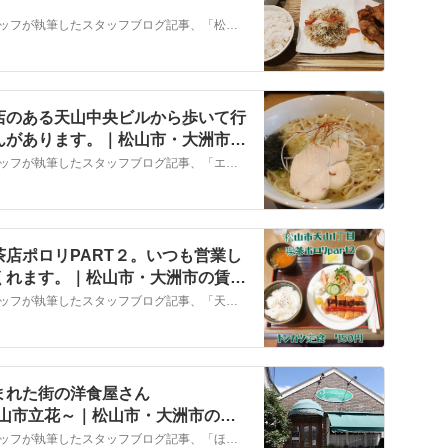
こちらでは、株式会社ＮＹホームのスタッフが執筆したスタッフブログ記事、「松山南店から徒歩約２分～花実ing～」をご紹介しております。他にも様々なテーマの記事がありますので、お住まい探しの合間にぜひご一読ください！
店のある天山中央ビルから歩いて行
んがあります。｜松山市・大洲市の
ホーム
こちらでは、株式会社ＮＹホームのスタッフが執筆したスタッフブログ記事、「エイブルネットワーク松山南店のある天山中央ビルから歩いて行ける場所に『とりそば翔』さんがあります。」をご紹介しております。他にも様々なテーマの記事がありますので、お住まい探しの合間にぜひご一読ください！
店ポロリPART２。いつも営業し
くれます。｜松山市・大洲市の賃
ーム
こちらでは、株式会社ＮＹホームのスタッフが執筆したスタッフブログ記事、「天山にある営業時間の長い喫茶店ポロリPART２。いつも営業しているという安心感を与えてくれます。」をご紹介しております。他にも様々なテーマの記事がありますので、お住まい探しの合間にぜひご一読ください！
まれた街の洋食屋さん
」 ～松山市立花～｜松山市・大洲市の賃
ーム
こちらでは、株式会社ＮＹホームのスタッフが執筆したスタッフブログ記事、「ほっと一息つける優しさに包まれた街の洋食屋さん「Strawberrycandle」 ～松山市立花～」をご紹介しております。他にも様々なテーマの記事がありますので、お住まい探しの合間にぜひご一読ください！