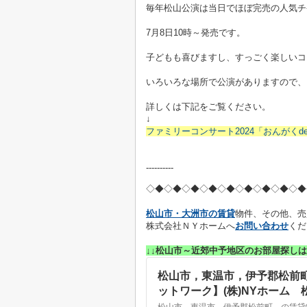
毎年松山公演は当日でほぼ完売の人気チ
7月8日10時～発売です。
子どもも喜びますし、すっごく楽しいコ
いろいろな場所で公演がありますので、
詳しくは下記をご覧ください。
↓
ファミリーコンサート2024「おんがくdeあそ
----------
◇◆◇◆◇◆
◇◆◇◆◇◆
◇◆◇◆◇◆
松山市・大洲市の賃貸
物件、その他、売
株式会社ＮＹホームへ
お問い合わせ
くだ
↓↓松山市～近郊中予地区のお部屋探しは
松山市，東温市，伊予郡松前
ットワーク】(株)NYホーム