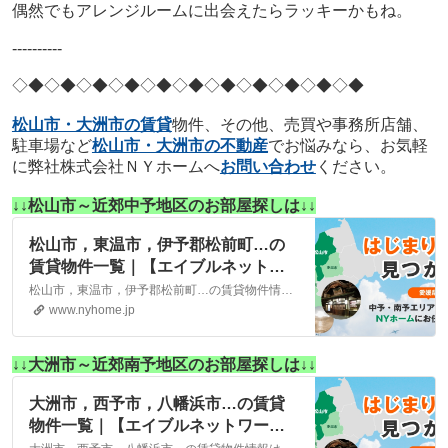
偶然でもアレンジルームに出会えたらラッキーかもね。
----------
◇◆◇◆◇◆
◇◆◇◆◇◆
◇◆◇◆◇◆
◇◆◇◆
松山市・大洲市の賃貸
物件、その他、売買や事務所店舗、
駐車場など
松山市・大洲市の不動産
でお悩みなら、お気軽
に弊社株式会社ＮＹホームへ
お問い合わせ
ください。
↓↓松山市～近郊中予地区のお部屋探しは↓↓
松山市，東温市，伊予郡松前町…の
賃貸物件一覧｜【エイブルネットワ
ーク】(株)NYホーム 松山市・大洲
松山市，東温市，伊予郡松前町…の賃貸物件情報は、こちらに掲載しております。株式会社NYホームが自信を持ってご紹介する物件ばかりとなっております。お客様のニーズにそった物件が見つかりましたら、弊社までお気軽にお問い合わせください。
市の賃貸・不動産
www.nyhome.jp
↓↓大洲市～近郊南予地区のお部屋探しは↓↓
大洲市，西予市，八幡浜市…の賃貸
物件一覧｜【エイブルネットワー
ク】(株)NYホーム 松山市・大洲市