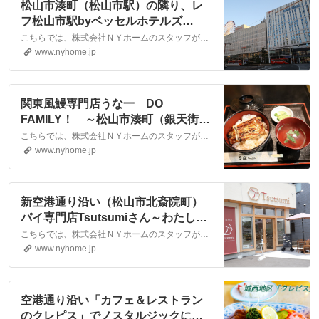
松山市湊町（松山市駅）の隣り、レ
フ松山市駅byベッセルホテルズ
（REF VESSEL HOTELS）宿泊日記
こちらでは、株式会社ＮＹホームのスタッフが執筆したスタッフブログ記事、「松山市湊町（松山市駅）の隣り、レフ松山市駅byベッセルホテルズ（REF VESSEL HOTELS）宿泊日記」をご紹介しております。他にも様々なテーマの記事がありますので、お住まい探しの合間にぜひご一読ください！
｜松山市・大洲市の賃貸・不動産な
www.nyhome.jp
ら株式会社NYホーム
関東風鰻専門店うな一 DO
FAMILY！ ～松山市湊町（銀天街と
中の川通りの間）～｜松山市・大洲
こちらでは、株式会社ＮＹホームのスタッフが執筆したスタッフブログ記事、「関東風鰻専門店うな一 DO FAMILY！ ～松山市湊町（銀天街と中の川通りの間）～」をご紹介しております。他にも様々なテーマの記事がありますので、お住まい探しの合間にぜひご一読ください！
市の賃貸・不動産なら株式会社NYホ
www.nyhome.jp
ーム
新空港通り沿い（松山市北斎院町）
パイ専門店Tsutsumiさん～わたしと
あなたとおいしいパイ。すべてを包
こちらでは、株式会社ＮＹホームのスタッフが執筆したスタッフブログ記事、「新空港通り沿い（松山市北斎院町）パイ専門店Tsutsumiさん～わたしとあなたとおいしいパイ。すべてを包み込むあたたかい場所～」をご紹介しております。他にも様々なテーマの記事がありますので、お住まい探しの合間にぜひご一読ください！
み込むあたたかい場所～｜松山市・
www.nyhome.jp
大洲市の賃貸・不動産なら株式会社
NYホーム
空港通り沿い「カフェ＆レストラン
のクレピス」でノスタルジックに浸