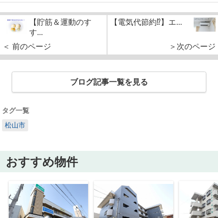
【貯筋＆運動のす
【電気代節約⁉】エ...
す...
＜ 前のページ
＞次のページ
ブログ記事一覧を見る
タグ一覧
松山市
おすすめ物件