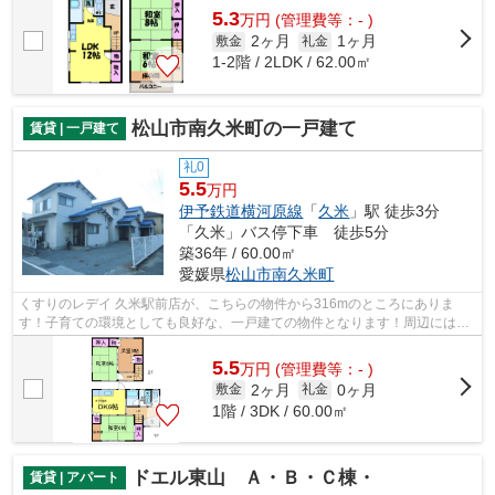
5.3
万
円
(管理費等：- )
2ヶ月
1ヶ月
敷金
礼金
1-2階 / 2LDK / 62.00㎡
松山市南久米町の一戸建て
賃貸 | 一戸建て
礼0
5.5
万円
伊予鉄道横河原線
「
久米
」駅 徒歩3分
「久米」バス停下車 徒歩5分
築36年 / 60.00㎡
愛媛県
松山市
南久米町
くすりのレデイ 久米駅前店が、こちらの物件から316mのところにありま
す！子育ての環境としても良好な、一戸建ての物件となります！周辺には、
徒歩3分で利用できる駅があります！交通...
5.5
万
円
(管理費等：- )
2ヶ月
0ヶ月
敷金
礼金
1階 / 3DK / 60.00㎡
ドエル東山 Ａ・Ｂ・Ｃ棟・
賃貸 | アパート