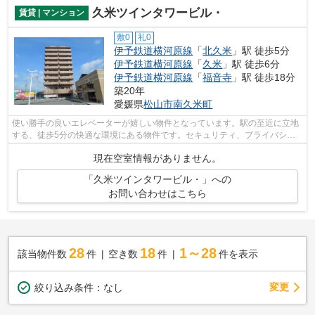
久米ツインタワービル・
賃貸 | マンション
敷0
礼0
伊予鉄道横河原線
「
北久米
」駅 徒歩5分
伊予鉄道横河原線
「
久米
」駅 徒歩6分
伊予鉄道横河原線
「
福音寺
」駅 徒歩18分
築20年
愛媛県
松山市
南久米町
使い勝手の良いエレベーターが嬉しい物件となっています。駅の至近に立地
する、徒歩5分の快適な環境にある物件です。セキュリティ、プライバシー
もしっかりしており安心なマンションで...
現在空室情報がありません。
「久米ツインタワービル・」への
お問い合わせはこちら
28
18
1～28
該当物件数
件
空き数
件
件を表示
変更
絞り込み条件：
なし