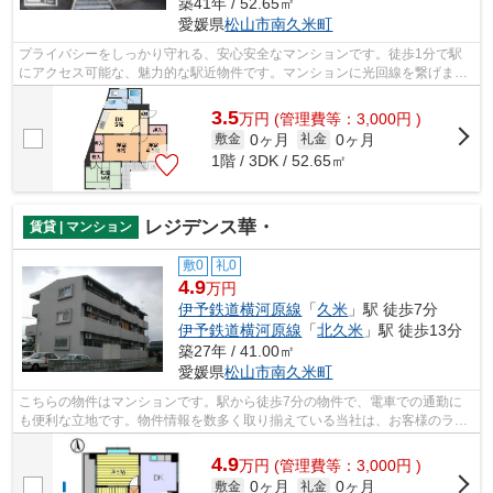
築41年 / 52.65㎡
愛媛県
松山市
南久米町
プライバシーをしっかり守れる、安心安全なマンションです。徒歩1分で駅
にアクセス可能な、魅力的な駅近物件です。マンションに光回線を繋げまし
たのでパソコン作業がラクラク。賃貸物...
3.5
万
円
(管理費等：3,000円 )
0ヶ月
0ヶ月
敷金
礼金
1階 / 3DK / 52.65㎡
レジデンス華・
賃貸 | マンション
敷0
礼0
4.9
万円
伊予鉄道横河原線
「
久米
」駅 徒歩7分
伊予鉄道横河原線
「
北久米
」駅 徒歩13分
築27年 / 41.00㎡
愛媛県
松山市
南久米町
こちらの物件はマンションです。駅から徒歩7分の物件で、電車での通勤に
も便利な立地です。物件情報を数多く取り揃えている当社は、お客様のライ
フスタイルに適した物件のご紹介をさせ...
4.9
万
円
(管理費等：3,000円 )
0ヶ月
0ヶ月
敷金
礼金