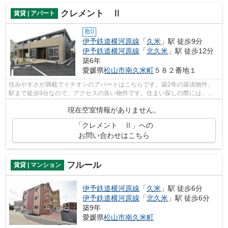
クレメント Ⅱ
賃貸 | アパート
敷0
伊予鉄道横河原線
「
久米
」駅 徒歩9分
伊予鉄道横河原線
「
北久米
」駅 徒歩12分
築6年
愛媛県
松山市
南久米町
５８２番地１
住みやすさが満載でイチオシのアパートはこちらです。築2年の築浅物件。
駅まで徒歩9分なので、アクセスの良い物件です。住まい探しの際には、実
際に住んでみた時のことを想像しながら...
現在空室情報がありません。
「クレメント Ⅱ」への
お問い合わせはこちら
フルール
賃貸 | マンション
伊予鉄道横河原線
「
久米
」駅 徒歩6分
伊予鉄道横河原線
「
北久米
」駅 徒歩6分
築9年
愛媛県
松山市
南久米町