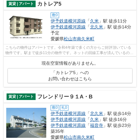
カトレア5
賃貸 | アパート
敷0
伊予鉄道横河原線
「
久米
」駅 徒歩11分
伊予鉄道横河原線
「
北久米
」駅 徒歩14分
予定
愛媛県
松山市
南久米町
こちらの物件はアパートです。令和4年築で多くの方からご好評頂いている
物件です。駅まで徒歩11分の物件です。ネットの回線工事が済んでいるので
すぐにパソコンが使えます。数多くの物...
現在空室情報がありません。
「カトレア5」への
お問い合わせはこちら
フレンドリー９１A・B
賃貸 | アパート
敷0
礼0
伊予鉄道横河原線
「
北久米
」駅 徒歩14分
伊予鉄道横河原線
「
久米
」駅 徒歩16分
伊予鉄道横河原線
「
福音寺
」駅 徒歩23分
築35年
愛媛県
松山市
南久米町