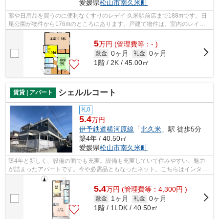
愛媛県
松山市
南久米町
薬や日用品を買うのに便利なくすりのレデイ 久米駅前店まで188mです。日
尾公園が物件から176mのところにあります。戸建て物件は、室内のレイア
ウトの自由度も高くお勧めです。周辺には...
5
万
円
(管理費等：- )
0ヶ月
0ヶ月
敷金
礼金
1階 / 2K / 45.00㎡
シェルルコート
賃貸 | アパート
礼0
5.4
万円
伊予鉄道横河原線
「
北久米
」駅 徒歩5分
築4年 / 40.50㎡
愛媛県
松山市
南久米町
築4年と新しく、設備の面でも充実。設備も充実していて住みやすい、魅力
が詰まったアパートです。今や必需品ともなったネット。こちらはインター
ネット有り物件です。住まい探しをする...
5.4
万
円
(管理費等：4,300円 )
1ヶ月
0ヶ月
敷金
礼金
1階 / 1LDK / 40.50㎡