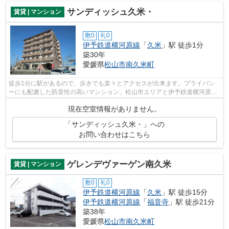
サンディッシュ久米・
賃貸 | マンション
敷0
礼0
伊予鉄道横河原線
「
久米
」駅 徒歩1分
築30年
愛媛県
松山市
南久米町
徒歩1分に駅があるので、歩きでも楽々とアクセスが出来ます。プライバシ
ーにも配慮した防音性の高いマンション。松山市エリアと伊予鉄道横河原線
久米付近での賃貸マンション、賃貸アパ...
現在空室情報がありません。
「サンディッシュ久米・」への
お問い合わせはこちら
ゲレンデヴァーゲン南久米
賃貸 | マンション
敷0
礼0
伊予鉄道横河原線
「
久米
」駅 徒歩15分
伊予鉄道横河原線
「
福音寺
」駅 徒歩21分
築38年
愛媛県
松山市
南久米町