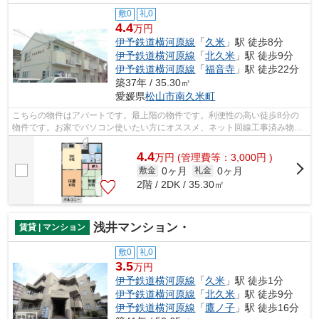
敷0
礼0
4.4
万円
伊予鉄道横河原線
「
久米
」駅 徒歩8分
伊予鉄道横河原線
「
北久米
」駅 徒歩9分
伊予鉄道横河原線
「
福音寺
」駅 徒歩22分
築37年 / 35.30㎡
愛媛県
松山市
南久米町
こちらの物件はアパートです。最上階の物件です。利便性の高い徒歩8分の
物件です。お家でパソコン使いたい方にオススメ、ネット回線工事済み物
件。当社スタッフが地域の賃貸情報をご提...
4.4
万
円
(管理費等：3,000円 )
0ヶ月
0ヶ月
敷金
礼金
2階 / 2DK / 35.30㎡
浅井マンション・
賃貸 | マンション
敷0
礼0
3.5
万円
伊予鉄道横河原線
「
久米
」駅 徒歩1分
伊予鉄道横河原線
「
北久米
」駅 徒歩9分
伊予鉄道横河原線
「
鷹ノ子
」駅 徒歩16分