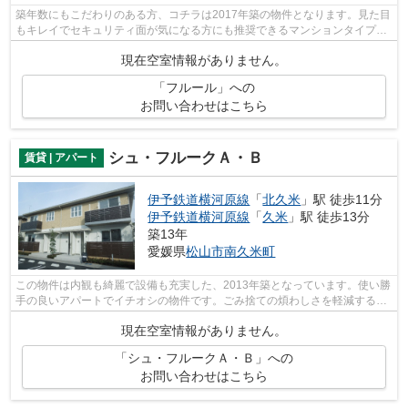
築年数にもこだわりのある方、コチラは2017年築の物件となります。見た目
もキレイでセキュリティ面が気になる方にも推奨できるマンションタイプの
物件です。徒歩でも駅へのアクセスが...
現在空室情報がありません。
「フルール」への
お問い合わせはこちら
シュ・フルークＡ・Ｂ
賃貸 | アパート
伊予鉄道横河原線
「
北久米
」駅 徒歩11分
伊予鉄道横河原線
「
久米
」駅 徒歩13分
築13年
愛媛県
松山市
南久米町
この物件は内観も綺麗で設備も充実した、2013年築となっています。使い勝
手の良いアパートでイチオシの物件です。ごみ捨ての煩わしさを軽減するの
が、敷地内ごみ置き場です。駅まで歩...
現在空室情報がありません。
「シュ・フルークＡ・Ｂ」への
お問い合わせはこちら