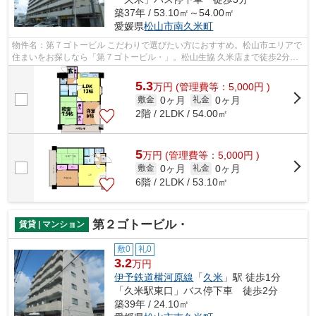
築37年 / 53.10㎡～54.00㎡
愛媛県
松山市
南久米町
物件名：第７ゴトービル こだわりで選びたい方におすすめ。松山市エリアで
住まいをお探しなら「第７ゴトービル・」。松山生協 久米店まで徒歩2分と
近くて、買い物を気軽に済ませたい主...
5.3
万
円
(管理費等：5,000円 )
0ヶ月
0ヶ月
敷金
礼金
2階 / 2LDK / 54.00㎡
5
万
円
(管理費等：5,000円 )
0ヶ月
0ヶ月
敷金
礼金
6階 / 2LDK / 53.10㎡
第２ゴトービル・
賃貸 | マンション
敷0
礼0
3.2
万円
伊予鉄道横河原線
「
久米
」駅 徒歩1分
「久米駅東口」バス停下車 徒歩2分
築39年 / 24.10㎡