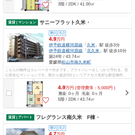
3階 / 2DK / 41.00㎡
サニーフラット久米・
賃貸 | マンション
敷0
礼0
4.9
万円
伊予鉄道横河原線
「
久米
」駅 徒歩3分
伊予鉄道横河原線
「
北久米
」駅 徒歩10分
築24年 / 43.74㎡
愛媛県
松山市
南久米町
こちらの物件はエレベーター付きです。プライバシーをしっかり守れる、安
心安全なマンションです。駅から徒歩3分というアクセス良好な駅近物件は
いかがですか。松山市エリアにある賃貸...
4.9
万
円
(管理費等：5,000円 )
0ヶ月
0ヶ月
敷金
礼金
5階 / 2DK / 43.74㎡
フレグランス南久米 F棟・
賃貸 | アパート
敷0
礼0
4.7
万円