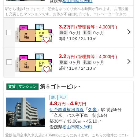
愛媛県
松山市
南久米町
駅から徒歩1分ですので、朝食をゆっくり食べる時間が作れます。共用設備
も充実したマンションです。お体が不自由な方でも、エレベーター付きの物
件なので昇り降りも安心です。松山市エ...
3.2
万
円
(管理費等：4,000円 )
0ヶ月
0ヶ月
敷金
礼金
3階 / 1DK / 24.10㎡
3.2
万
円
(管理費等：4,000円 )
0ヶ月
0ヶ月
敷金
礼金
5階 / 1DK / 24.10㎡
第５ゴトービル・
賃貸 | マンション
敷0
礼0
4.8
4.9
万円～
万円
伊予鉄道横河原線
「
久米
」駅 徒歩5分
「久米」バス停下車 徒歩5分
築38年 / 43.06㎡～45.10㎡
愛媛県
松山市
南久米町
愛媛信用金庫久米支店が136mのところにあります。こちらの物件にはエレ