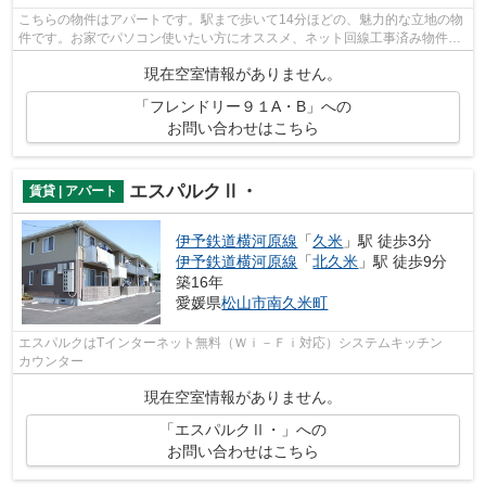
こちらの物件はアパートです。駅まで歩いて14分ほどの、魅力的な立地の物
件です。お家でパソコン使いたい方にオススメ、ネット回線工事済み物件。
条件の中からご希望の物件が見つから...
現在空室情報がありません。
「フレンドリー９１A・B」への
お問い合わせはこちら
エスパルクⅡ・
賃貸 | アパート
伊予鉄道横河原線
「
久米
」駅 徒歩3分
伊予鉄道横河原線
「
北久米
」駅 徒歩9分
築16年
愛媛県
松山市
南久米町
エスパルクはTインターネット無料（Ｗｉ－Ｆｉ対応）システムキッチン
カウンター
現在空室情報がありません。
「エスパルクⅡ・」への
お問い合わせはこちら