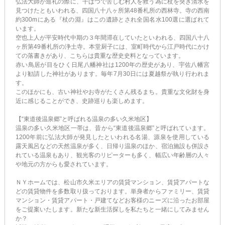
弘法大師が巡礼の際に、干ばつで苦しむ村人を救う為に杖を突き清水を
見つけたともいわれる、四国八十八ヶ所第48番札所の西林寺。寺の西南
約300mにある『杖の淵』はこの遺跡とされ全国名水100選に選ばれて
います。
空也上人が平安時代中期の３年間滞在していたといわれる、四国八十八
ヶ所第49番札所の浄土寺。本堂厨子には、室町時代から江戸時代にかけ
ての落書きがあり、こちらは貴重な歴史史料となっています。
赤い鳥居が目をひく日尾八幡神社は1200年の歴史があり、宇佐八幡宮
より勧請した神社があります。毎年7月30日には夏越祭が執り行われま
す。
このほかにも、古い神社やお寺がたくさん残るまち。貴重な文化財を身
近に感じることができ、史跡巡りも楽しめます。
【“東道後温泉郷”と呼ばれる温泉の多い久米地区】
温泉の多い久米地区一帯は、昔から“東道後温泉郷”と呼ばれています。
1200年前に弘法大師が発見したといわれる名湯、源泉を使用している
露天風呂などの天然温泉が多く、日帰り温泉のほか、宿泊施設も併設さ
れている温泉もあり、観光客のリピーターも多く、幅広い年齢層の人々
や地元の方からも愛されています。
ＮＹホームでは、松山市久米エリアの賃貸マンション、賃貸アパートな
どの賃貸物件を多数取り扱っております。単身者からファミリー、賃貸
マンション・賃貸アパート・戸建てなどお客様のニーズに沿ったお部屋
をご提案いたします。新たな新生活探しを私たちと一緒にしてみません
か？