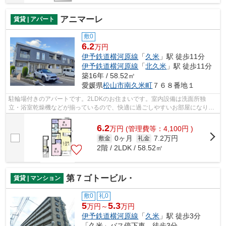
アニマーレ
賃貸 | アパート
敷0
6.2
万円
伊予鉄道横河原線
「
久米
」駅 徒歩11分
伊予鉄道横河原線
「
北久米
」駅 徒歩11分
築16年 / 58.52㎡
愛媛県
松山市
南久米町
７６８番地１
駐輪場付きのアパートです。2LDKのお住まいです。室内設備は洗面所独
立・浴室乾燥機などが揃っているので、快適に過ごしやすいお部屋になりま
す。モニターで来訪者を確認し、インター...
6.2
万
円
(管理費等：4,100円 )
0ヶ月
7.2万円
敷金
礼金
2階 / 2LDK / 58.52㎡
第７ゴトービル・
賃貸 | マンション
敷0
礼0
5
5.3
万円～
万円
伊予鉄道横河原線
「
久米
」駅 徒歩3分
「久米」バス停下車 徒歩3分