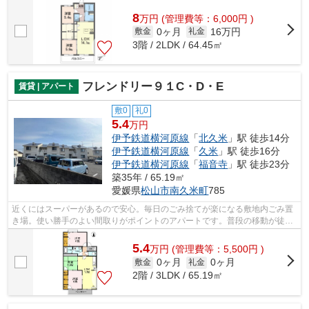
駅へのアクセスができる物件です。入...
8
万
円
(管理費等：6,000円 )
0ヶ月
16万円
敷金
礼金
3階 / 2LDK / 64.45㎡
フレンドリー９１C・D・E
賃貸 | アパート
敷0
礼0
5.4
万円
伊予鉄道横河原線
「
北久米
」駅 徒歩14分
伊予鉄道横河原線
「
久米
」駅 徒歩16分
伊予鉄道横河原線
「
福音寺
」駅 徒歩23分
築35年 / 65.19㎡
愛媛県
松山市
南久米町
785
近くにはスーパーがあるので安心。毎日のごみ捨てが楽になる敷地内ごみ置
き場。使い勝手のよい間取りがポイントのアパートです。普段の移動が徒歩
だという方も嬉しい、駅まで14分の物...
5.4
万
円
(管理費等：5,500円 )
0ヶ月
0ヶ月
敷金
礼金
2階 / 3LDK / 65.19㎡