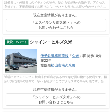
設備良し・外観良しのイチオシの物件。駅から徒歩9分の物件で、アクセス
良好です。不動産情報でお困りなら、ぜひとも当社にお問い合わせくださ
い。数多くの物件をご用意してお待ちして...
現在空室情報がありません。
「エスベランサ南久米・」への
お問い合わせはこちら
シャイン・ヒルズ久米
賃貸 | アパート
伊予鉄道横河原線
「
久米
」駅 徒歩10分
築22年
愛媛県
松山市
南久米町
近場にセブンイレブン 松山来住町店があるので急な買い物にも便利です。幅
広い方に好評の物件で、駅へも徒歩11分でアクセスする事が可能です。当社
スタッフが地域の賃貸情報をご提供い...
現在空室情報がありません。
「シャイン・ヒルズ久米」への
お問い合わせはこちら