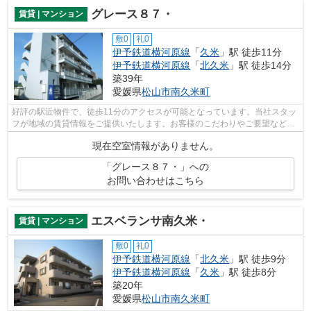
グレース８７・
賃貸 | マンション
敷0
礼0
伊予鉄道横河原線
「
久米
」駅 徒歩11分
伊予鉄道横河原線
「
北久米
」駅 徒歩14分
築39年
愛媛県
松山市
南久米町
好評の駅近物件で、徒歩11分のアクセスが可能となっています。当社スタッ
フが地域の賃貸情報をご提供いたします。お客様のこだわりやご要望などご
ざいましたら、お気軽に当社へお問い...
現在空室情報がありません。
「グレース８７・」への
お問い合わせはこちら
エスベランサ南久米・
賃貸 | マンション
敷0
礼0
伊予鉄道横河原線
「
北久米
」駅 徒歩9分
伊予鉄道横河原線
「
久米
」駅 徒歩8分
築20年
愛媛県
松山市
南久米町