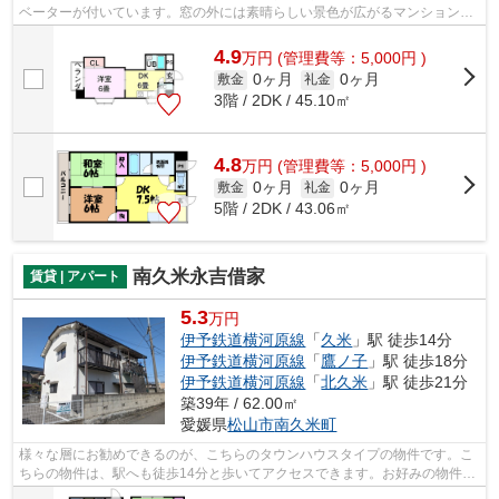
ベーターが付いています。窓の外には素晴らしい景色が広がるマンションで
す。徒歩5分の距離に駅がある物件で、ア...
4.9
万
円
(管理費等：5,000円 )
0ヶ月
0ヶ月
敷金
礼金
3階 / 2DK / 45.10㎡
4.8
万
円
(管理費等：5,000円 )
0ヶ月
0ヶ月
敷金
礼金
5階 / 2DK / 43.06㎡
南久米永吉借家
賃貸 | アパート
5.3
万円
伊予鉄道横河原線
「
久米
」駅 徒歩14分
伊予鉄道横河原線
「
鷹ノ子
」駅 徒歩18分
伊予鉄道横河原線
「
北久米
」駅 徒歩21分
築39年 / 62.00㎡
愛媛県
松山市
南久米町
様々な層にお勧めできるのが、こちらのタウンハウスタイプの物件です。こ
ちらの物件は、駅へも徒歩14分と歩いてアクセスできます。お好みの物件が
お決まりでしたら、当社まで内見のご...