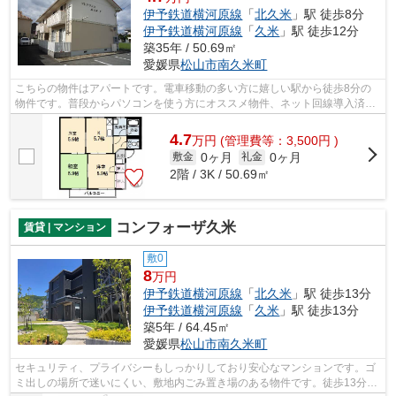
伊予鉄道横河原線
「
北久米
」駅 徒歩8分
伊予鉄道横河原線
「
久米
」駅 徒歩12分
築35年 / 50.69㎡
愛媛県
松山市
南久米町
こちらの物件はアパートです。電車移動の多い方に嬉しい駅から徒歩8分の
物件です。普段からパソコンを使う方にオススメ物件、ネット回線導入済
み。当社でしかご紹介できない物件も数多...
4.7
万
円
(管理費等：3,500円 )
0ヶ月
0ヶ月
敷金
礼金
2階 / 3K / 50.69㎡
コンフォーザ久米
賃貸 | マンション
敷0
8
万円
伊予鉄道横河原線
「
北久米
」駅 徒歩13分
伊予鉄道横河原線
「
久米
」駅 徒歩13分
築5年 / 64.45㎡
愛媛県
松山市
南久米町
セキュリティ、プライバシーもしっかりしており安心なマンションです。ゴ
ミ出しの場所で迷いにくい、敷地内ごみ置き場のある物件です。徒歩13分で