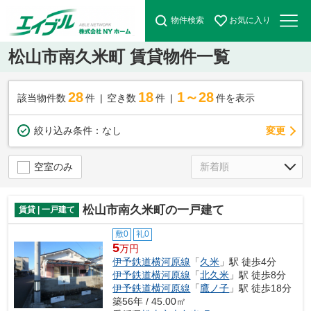
物件検索
お気に入り
松山市南久米町 賃貸物件一覧
28
18
1～28
該当物件数
件
空き数
件
件を表示
変更
絞り込み条件：
なし
空室のみ
松山市南久米町の一戸建て
賃貸 | 一戸建て
敷0
礼0
5
万円
伊予鉄道横河原線
「
久米
」駅 徒歩4分
伊予鉄道横河原線
「
北久米
」駅 徒歩8分
伊予鉄道横河原線
「
鷹ノ子
」駅 徒歩18分
築56年 / 45.00㎡