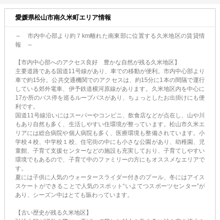
愛媛県松山市南久米町エリア情報
～ 市内中心部より約７km離れた南東部に位置する久米地区の賃貸情
報 ～
【市内中心部へのアクセス良好 豊かな自然が残る久米地区】
主要道路である国道11号線があり、車での移動が便利。市内中心部より
車で約15分。公共交通機関でのアクセスは、約15分に1本の間隔で運行
している郊外電車、伊予鉄道横河原線があります。久米地区内を中心に
17か所のバス停を巡るループバスがあり、ちょっとしたお出掛けにも便
利です。
国道11号線沿いにはスーパーやコンビニ、飲食店などが点在し、山や川
もあり自然も多く、生活しやすい住環境が整っています。松山市久米エ
リアには総合病院や個人病院も多く、医療環境も整備されています。小
学校４校、中学校１校、住宅街の中にも小さな公園があり、幼稚園、児
童館、子育て支援センターなどの施設も充実しており、子育てしやすい
環境でもあるので、子育て中のファミリーの方にもオススメなエリアで
す。
夏には子供に人気のウォータースライダー付きのプール、冬にはアイス
スケートができることで人気のスポット“いよてつスポーツセンター”が
あり、シーズン中はとても賑わっています。
【古い歴史が残る久米地区】