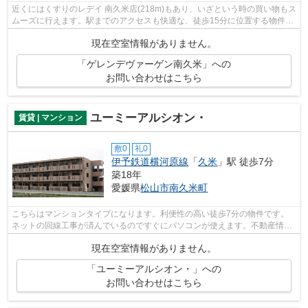
近くにはくすりのレデイ 南久米店(218m)もあり、いざという時の買い物もス
ムーズに行えます。駅までのアクセスも快適な、徒歩15分に位置する物件で
す。敷地内ごみ置き場があるのとない...
現在空室情報がありません。
「ゲレンデヴァーゲン南久米」への
お問い合わせはこちら
ユーミーアルシオン・
賃貸 | マンション
敷0
礼0
伊予鉄道横河原線
「
久米
」駅 徒歩7分
築18年
愛媛県
松山市
南久米町
こちらはマンションタイプになります。利便性の高い徒歩7分の物件です。
ネットの回線工事が済んでいるのですぐにパソコンが使えます。不動産情報
でお困りなら、ぜひとも当社にお問い合...
現在空室情報がありません。
「ユーミーアルシオン・」への
お問い合わせはこちら