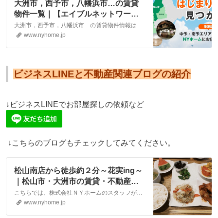
大洲市，西予市，八幡浜市…の賃貸
物件一覧｜【エイブルネットワー
ク】(株)NYホーム 松山市・大洲市
大洲市，西予市，八幡浜市…の賃貸物件情報は、こちらに掲載しております。株式会社NYホームが自信を持ってご紹介する物件ばかりとなっております。お客様のニーズにそった物件が見つかりましたら、弊社までお気軽にお問い合わせください。
の賃貸・不動産
www.nyhome.jp
ビジネスLINEと不動産関連ブログの紹介
↓ビジネスLINEでお部屋探しの依頼など
↓こちらのブログもチェックしてみてください。
松山南店から徒歩約２分～花実ing～
｜松山市・大洲市の賃貸・不動産な
ら株式会社NYホーム
こちらでは、株式会社ＮＹホームのスタッフが執筆したスタッフブログ記事、「松山南店から徒歩約２分～花実ing～」をご紹介しております。他にも様々なテーマの記事がありますので、お住まい探しの合間にぜひご一読ください！
www.nyhome.jp