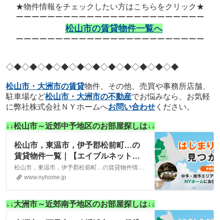
★物件情報をチェックしたい方はこちらをクリック★
ーーーーーーーーーーーーーーーーーーーーーーーー
松山市の賃貸物件一覧へ
ーーーーーーーーーーーーーーーーーーーーーーーー
◇◆◇◆◇◆
◇◆◇◆◇◆
◇◆◇◆◇◆
◇◆◇◆
松山市・大洲市の賃貸
物件、その他、売買や事務所店舗、
駐車場など
松山市・大洲市の不動産
でお悩みなら、お気軽
に弊社株式会社ＮＹホームへ
お問い合わせ
ください。
↓↓松山市～近郊中予地区のお部屋探しは↓↓
松山市，東温市，伊予郡松前町…の
賃貸物件一覧｜【エイブルネットワ
ーク】(株)NYホーム 松山市・大洲
松山市，東温市，伊予郡松前町…の賃貸物件情報は、こちらに掲載しております。株式会社NYホームが自信を持ってご紹介する物件ばかりとなっております。お客様のニーズにそった物件が見つかりましたら、弊社までお気軽にお問い合わせください。
市の賃貸・不動産
www.nyhome.jp
↓↓大洲市～近郊南予地区のお部屋探しは↓↓