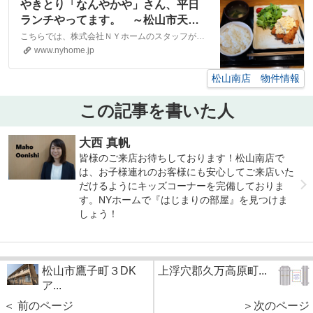
やきとり「なんやかや」さん、平日
ランチやってます。 ～松山市天山
～｜松山市・大洲市の賃貸・不動産
こちらでは、株式会社ＮＹホームのスタッフが執筆したスタッフブログ記事、「やきとり「なんやかや」さん、平日ランチやってます。 ～松山市天山～」をご紹介しております。他にも様々なテーマの記事がありますので、お住まい探しの合間にぜひご一読ください！
なら株式会社NYホーム
www.nyhome.jp
松山南店 物件情報
この記事を書いた人
大西 真帆
皆様のご来店お待ちしております！松山南店で
は、お子様連れのお客様にも安心してご来店いた
だけるようにキッズコーナーを完備しておりま
す。NYホームで『はじまりの部屋』を見つけま
しょう！
松山市鷹子町３DK
上浮穴郡久万高原町...
ア...
＜ 前のページ
＞次のページ