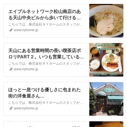
エイブルネットワーク松山南店のあ
る天山中央ビルから歩いて行ける場
所に『とりそば翔』さんがありま
こちらでは、株式会社ＮＹホームのスタッフが執筆したスタッフブログ記事、「エイブルネットワーク松山南店のある天山中央ビルから歩いて行ける場所に『とりそば翔』さんがあります。」をご紹介しております。他にも様々なテーマの記事がありますので、お住まい探しの合間にぜひご一読ください！
す。｜松山市・大洲市の賃貸・不動
www.nyhome.jp
産なら株式会社NYホーム
天山にある営業時間の長い喫茶店ポ
ロリPART２。いつも営業していると
いう安心感を与えてくれます。｜松
こちらでは、株式会社ＮＹホームのスタッフが執筆したスタッフブログ記事、「天山にある営業時間の長い喫茶店ポロリPART２。いつも営業しているという安心感を与えてくれます。」をご紹介しております。他にも様々なテーマの記事がありますので、お住まい探しの合間にぜひご一読ください！
山市・大洲市の賃貸・不動産なら株
www.nyhome.jp
式会社NYホーム
ほっと一息つける優しさに包まれた
街の洋食屋さん
「Strawberrycandle」 ～松山市立
こちらでは、株式会社ＮＹホームのスタッフが執筆したスタッフブログ記事、「ほっと一息つける優しさに包まれた街の洋食屋さん「Strawberrycandle」 ～松山市立花～」をご紹介しております。他にも様々なテーマの記事がありますので、お住まい探しの合間にぜひご一読ください！
花～｜松山市・大洲市の賃貸・不動
www.nyhome.jp
産なら株式会社NYホーム