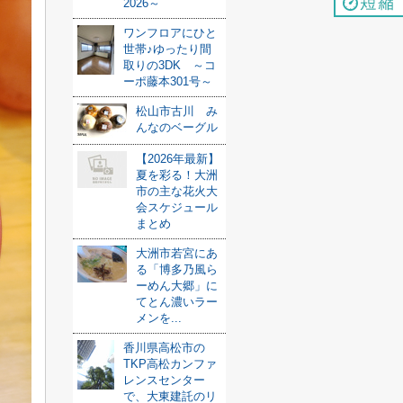
2026～
ワンフロアにひと
世帯♪ゆったり間
取りの3DK ～コ
ーポ藤本301号～
松山市古川 み
んなのベーグル
【2026年最新】
夏を彩る！大洲
市の主な花火大
会スケジュール
まとめ
大洲市若宮にあ
る「博多乃風ら
ーめん大郷」に
てとん濃いラー
メンを...
香川県高松市の
TKP高松カンファ
レンスセンター
で、大東建託のリ