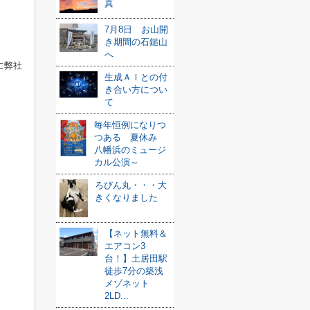
真
7月8日 お山開
き期間の石鎚山
へ
に弊社
生成ＡＩとの付
き合い方につい
て
毎年恒例になりつ
つある 夏休み
八幡浜のミュージ
カル公演～
ろびん丸・・・大
きくなりました
【ネット無料＆
エアコン3
台！】土居田駅
徒歩7分の築浅
メゾネット
2LD...