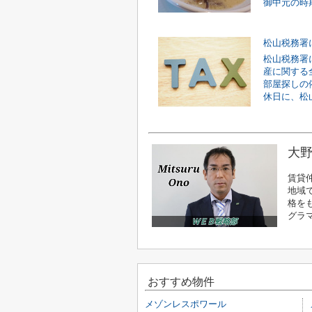
御中元の時期
松山税務署
産に関する
部屋探しの
休日に、松山
大野
賃貸
地域
格を
グラ
おすすめ物件
メゾンレスポワール