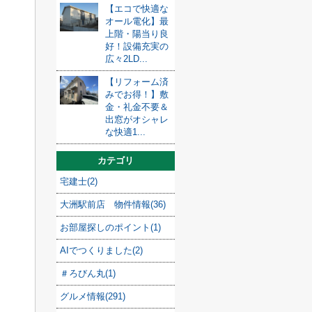
【エコで快適な
オール電化】最
上階・陽当り良
好！設備充実の
広々2LD...
【リフォーム済
みでお得！】敷
金・礼金不要＆
出窓がオシャレ
な快適1...
カテゴリ
宅建士(2)
大洲駅前店 物件情報(36)
お部屋探しのポイント(1)
AIでつくりました(2)
＃ろびん丸(1)
グルメ情報(291)