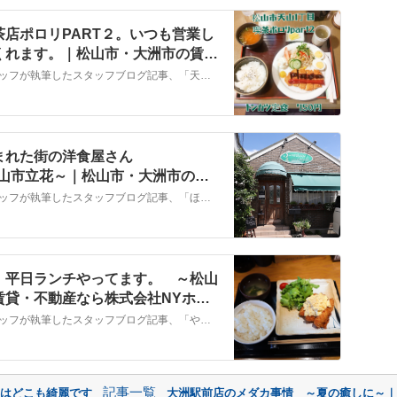
店ポロリPART２。いつも営業し
くれます。｜松山市・大洲市の賃
ーム
こちらでは、株式会社ＮＹホームのスタッフが執筆したスタッフブログ記事、「天山にある営業時間の長い喫茶店ポロリPART２。いつも営業しているという安心感を与えてくれます。」をご紹介しております。他にも様々なテーマの記事がありますので、お住まい探しの合間にぜひご一読ください！
まれた街の洋食屋さん
」 ～松山市立花～｜松山市・大洲市の賃
ーム
こちらでは、株式会社ＮＹホームのスタッフが執筆したスタッフブログ記事、「ほっと一息つける優しさに包まれた街の洋食屋さん「Strawberrycandle」 ～松山市立花～」をご紹介しております。他にも様々なテーマの記事がありますので、お住まい探しの合間にぜひご一読ください！
、平日ランチやってます。 ～松山
賃貸・不動産なら株式会社NYホー
こちらでは、株式会社ＮＹホームのスタッフが執筆したスタッフブログ記事、「やきとり「なんやかや」さん、平日ランチやってます。 ～松山市天山～」をご紹介しております。他にも様々なテーマの記事がありますので、お住まい探しの合間にぜひご一読ください！
記事一覧
岸はどこも綺麗です
大洲駅前店のメダカ事情 ～夏の癒しに～｜