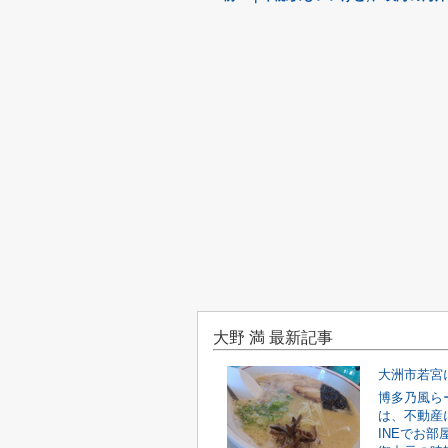
大野 満 最新記事
博多乃風ら
は、不動産
INEでお