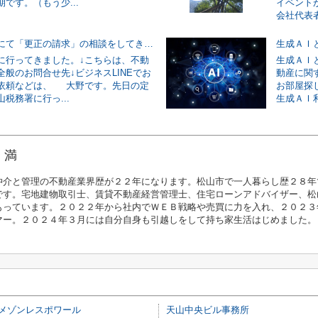
です。（もう少...
イベント
会社代表者
松山税務署にて「更正の請求」の相談をしてきました。
生成ＡＩ
に行ってきました。↓こちらは、不動
生成ＡＩ
全般のお問合せ先↓ビジネスLINEでお
動産に関す
依頼などは、 大野です。先日の定
お部屋探
税務署に行っ...
生成ＡＩ
 満
仲介と管理の不動産業界歴が２２年になります。松山市で一人暮らし歴２８年
です。宅地建物取引士、賃貸不動産経営管理士、住宅ローンアドバイザー、松
もっています。２０２２年から社内でＷＥＢ戦略や売買に力を入れ、２０２３
マー。２０２４年３月には自分自身も引越しをして持ち家生活はじめました。
メゾンレスポワール
天山中央ビル事務所