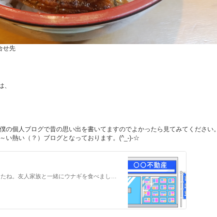
合せ先
は、
僕の個人ブログで昔の思い出を書いてますのでよかったら見てみてください
い熱い（？）ブログとなっております。(^_-)-☆
』
いや～、 先日は、「土用の丑の日」でしたね。友人家族と一緒にウナギを食べました。今やすっかり高級食のウナギ。割と手軽に食べられていた昔が懐かしいな。 ウナギ…