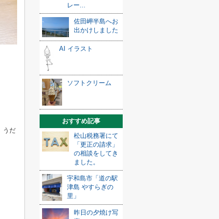
レー...
佐田岬半島へお
出かけしました
AI イラスト
ソフトクリーム
おすすめ記事
。うだ
松山税務署にて
「更正の請求」
の相談をしてき
ました。
宇和島市「道の駅
津島 やすらぎの
里」
昨日の夕焼け写