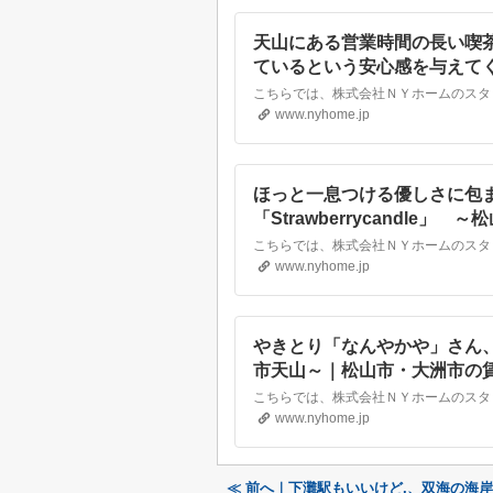
天山にある営業時間の長い喫茶
ているという安心感を与えて
貸・不動産なら株式会社NYホ
www.nyhome.jp
ほっと一息つける優しさに包
「Strawberrycandle
貸・不動産なら株式会社NYホ
www.nyhome.jp
やきとり「なんやかや」さん
市天山～｜松山市・大洲市の
ム
www.nyhome.jp
≪ 前へ｜下灘駅もいいけど,、双海の海