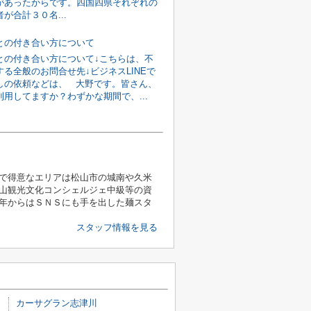
があったからです。四国四県それぞれの
が合計３０名...
との付き合い方について
との付き合い方について↓こちらは、不
る全般のお問合せ先↓ビジネスLINEで
しの依頼などは、 大野です。皆さん、
利用してますか？わずかな期間で、...
で得意なエリアは松山市の城南や久米
山観光文化コンシェルジェ中級等の資
年からはＳＮＳにも手を出した麺スタ
スタッフ情報を見る
カーサグラン志津川