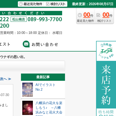
最終更新：2026年08月07日
00
00
件
件
最近見た物件
検討リスト
営業時間：10:00～18:00
定休日： 水曜日
ウナギの思い出。
最新記事
次へ ≫
AIでイラスト
No.2
-07-30
八幡浜の花火を楽
みまし
しもう♪ ～八幡
浜みなと花火大会