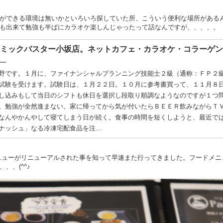
ができる環境は無いかといろいろ探していた所、こういう便利な場所がある
も出来て勉強も半ばにカラオケ楽しんじゃったって話なんですが、、、、。
ミックバスター小坂店。ネットカフェ・カラオケ・コラーゲン
..
野です。１月に、ファイナンシャルプランニング技能士２級（通称：ＦＰ２
試験を受けます。試験日は、１月２２日。１０月に参考書買って、１１月８
し込みもして当日のシフトも休日を選択し段取り順調なようなのですが１つ
。勉強が全然進まない。家に帰ってから気が付いたらＢＥＥＲ飲みながらＴ
なんやかんやして寝てしまう日が続く。食事の時間を短くしようと、最近で
ナッシュ」なる冷凍宅配食品を注...
ニューがリニューアルされた事を知って早速また行ってきました。フードメニ
、、(^^♪