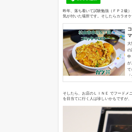
昨年、落ち着いて試験勉強（ＦＰ２級）
気が付いた場所です。そしたらカラオケ
コ
マ.
大
の
申
が
て
「
そしたら、お店のＬＩＮＥ でフードメ
を目当てに行く人は珍しいかもですが、、