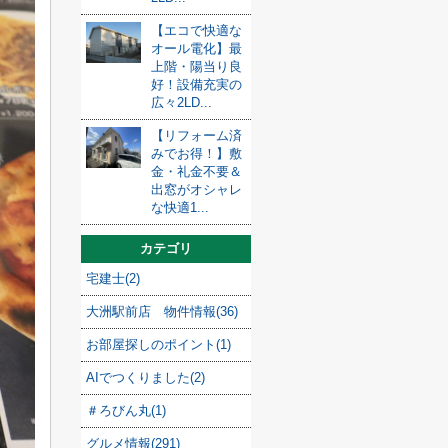
【エコで快適な
オール電化】最
上階・陽当り良
好！設備充実の
広々2LD...
【リフォーム済
みでお得！】敷
金・礼金不要＆
出窓がオシャレ
な快適1...
カテゴリ
宅建士(2)
大洲駅前店 物件情報(36)
お部屋探しのポイント(1)
AIでつくりました(2)
＃ろびん丸(1)
グルメ情報(291)