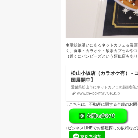
南環状線沿いにあるネットカフェ＆漫画
く、食事・カラオケ・酸素カプセルやコ
（近くにバンビーズという類似店もあり
松山小坂店（カラオケ有） -
国展開中】
www.xn--pckhtyr3f0e1k.jp
↓こちらは、不動産に関する全般のお問
↓ビジネスLINEでお部屋探しの依頼など