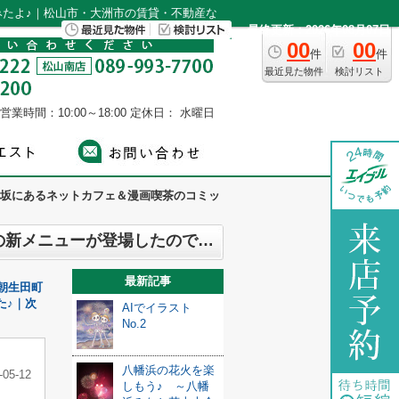
たよ♪｜松山市・大洲市の賃貸・不動産な
最終更新：2026年08月07日
00
00
件
件
最近見た物件
検討リスト
営業時間：10:00～18:00
定休日： 水曜日
坂にあるネットカフェ＆漫画喫茶のコミッ
松山市小坂にあるネットカフェ＆漫画喫茶のコミックバスター松山小坂店でフードの新メニューが登場したので行ってみたよ♪
最新記事
朝生田町
た♪｜次
AIでイラスト
No.2
八幡浜の花火を楽
-05-12
しもう♪ ～八幡