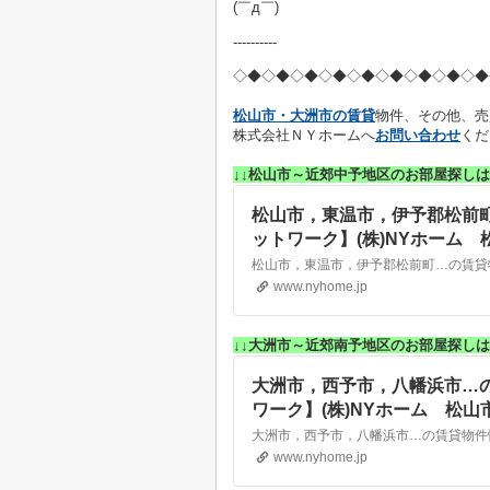
(￣д￣)
----------
◇◆◇◆◇◆
◇◆◇◆◇◆
◇◆◇◆◇◆
松山市・大洲市の賃貸
物件、その他、売
株式会社ＮＹホームへ
お問い合わせ
くだ
↓↓松山市～近郊中予地区のお部屋探しは
松山市，東温市，伊予郡松前
ットワーク】(株)NYホーム
www.nyhome.jp
↓↓大洲市～近郊南予地区のお部屋探しは
大洲市，西予市，八幡浜市…
ワーク】(株)NYホーム 松
www.nyhome.jp