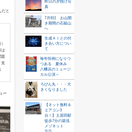
昨日の夕焼け写
真
んだと
7月8日 お山開
き期間の石鎚山
へ
生成ＡＩとの付
き合い方につい
級）
て
日は
問題
毎年恒例になりつ
Ｖ見
つある 夏休み
八幡浜のミュージ
は
カル公演～
ろびん丸・・・大
きくなりました
ュー
【ネット無料＆
エアコン3
台！】土居田駅
徒歩7分の築浅
メゾネット
2LD...