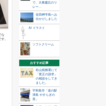
で、大東建託のリ
レー...
佐田岬半島へお
出かけしました
AI イラスト
でな
です。
ソフトクリーム
おすすめ記事
松山税務署にて
「更正の請求」
の相談をしてき
ました。
宇和島市「道の駅
津島 やすらぎの
里」