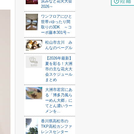
浜みなと花火大会
2026～
ワンフロアにひと
世帯♪ゆったり間
取りの3DK ～コ
ーポ藤本301号～
松山市古川 み
んなのベーグル
【2026年最新】
夏を彩る！大洲
市の主な花火大
会スケジュール
まとめ
大洲市若宮にあ
る「博多乃風ら
ーめん大郷」に
てとん濃いラー
メンを...
香川県高松市の
TKP高松カンファ
レンスセンター