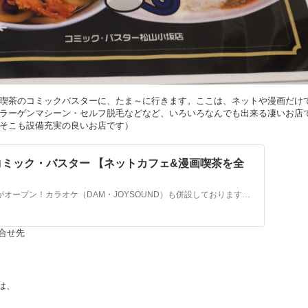
喫茶のコミックバスターに、たま～に行きます。ここは、ネットや漫画だけ
ラーゲンマシーン・セルフ脱毛などなど、いろいろなんでも出来る凄いお店
そこも設備充実の良いお店です）
 コミック・バスター 【ネットカフェ&漫画喫茶を全
愛媛県松山市にネットカフェ&漫画喫茶がオープン！カラオケ（DAM・JOYSOUND）も併設しております。完全分煙、女性専用エリアもございます。大勢で楽しめるパーティルームも設置。スマホ充電器や部屋着も貸出しているので、自宅のように友達・家族で遊ぶことができますよ♪
合せ先
は、