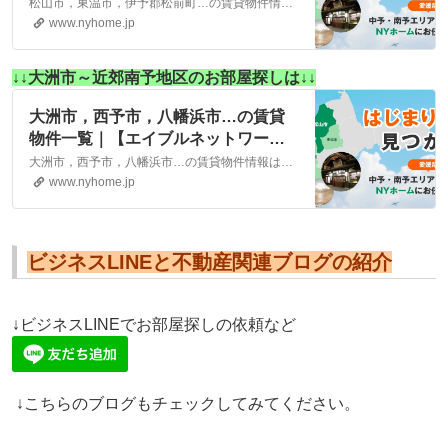
ーク】(株)NYホーム 松山市・大洲
松山市，東温市，伊予郡松前町…の賃貸物件情報は、こちらに掲載しております。株式会社NYホームが自信を持ってご紹介する物件ばかりとなっております。お客様のニーズにそった物件が見つかりましたら、弊社までお気軽にお問い合わせください。
市の賃貸・不動産
www.nyhome.jp
↓↓大洲市～近郊南予地区のお部屋探しは↓↓
大洲市，西予市，八幡浜市…の賃貸
物件一覧｜【エイブルネットワー
ク】(株)NYホーム 松山市・大洲市
大洲市，西予市，八幡浜市…の賃貸物件情報は、こちらに掲載しております。株式会社NYホームが自信を持ってご紹介する物件ばかりとなっております。お客様のニーズにそった物件が見つかりましたら、弊社までお気軽にお問い合わせください。
の賃貸・不動産
www.nyhome.jp
ビジネスLINEと不動産関連ブログの紹介
↓ビジネスLINEでお部屋探しの依頼など
↓こちらのブログもチェックしてみてください。