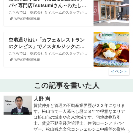
パイ専門店Tsutsumiさん～わたしと
あなたとおいしいパイ。すべてを包
こちらでは、株式会社ＮＹホームのスタッフが執筆したスタッフブログ記事、「新空港通り沿い（松山市北斎院町）パイ専門店Tsutsumiさん～わたしとあなたとおいしいパイ。すべてを包み込むあたたかい場所～」をご紹介しております。他にも様々なテーマの記事がありますので、お住まい探しの合間にぜひご一読ください！
み込むあたたかい場所～｜松山市・
www.nyhome.jp
大洲市の賃貸・不動産なら株式会社
NYホーム
空港通り沿い「カフェ＆レストラン
のクレピス」でノスタルジックに浸
った～｜松山市・大洲市の賃貸・不
こちらでは、株式会社ＮＹホームのスタッフが執筆したスタッフブログ記事、「空港通り沿い「カフェ＆レストランのクレピス」でノスタルジックに浸った～」をご紹介しております。他にも様々なテーマの記事がありますので、お住まい探しの合間にぜひご一読ください！
動産なら株式会社NYホーム
www.nyhome.jp
イベント
この記事を書いた人
大野 満
賃貸仲介と管理の不動産業界歴が２２年になりま
す。松山市で一人暮らし歴２８年で得意なエリア
は松山市の城南や久米地域です。宅地建物取引
士、賃貸不動産経営管理士、住宅ローンアドバイ
ザー、松山観光文化コンシェルジェ中級等の資格