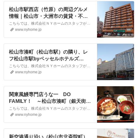
松山市駅西店（竹原）の周辺グルメ
情報｜松山市・大洲市の賃貸・不動
産なら株式会社NYホーム
こちらでは、株式会社ＮＹホームのスタッフが執筆したスタッフブログ記事、「松山市駅西店（竹原）の周辺グルメ情報」をご紹介しております。他にも様々なテーマの記事がありますので、お住まい探しの合間にぜひご一読ください！
www.nyhome.jp
松山市湊町（松山市駅）の隣り、レ
フ松山市駅byベッセルホテルズ
（REF VESSEL HOTELS）宿泊日記
こちらでは、株式会社ＮＹホームのスタッフが執筆したスタッフブログ記事、「松山市湊町（松山市駅）の隣り、レフ松山市駅byベッセルホテルズ（REF VESSEL HOTELS）宿泊日記」をご紹介しております。他にも様々なテーマの記事がありますので、お住まい探しの合間にぜひご一読ください！
｜松山市・大洲市の賃貸・不動産な
www.nyhome.jp
ら株式会社NYホーム
関東風鰻専門店うな一 DO
FAMILY！ ～松山市湊町（銀天街と
中の川通りの間）～｜松山市・大洲
こちらでは、株式会社ＮＹホームのスタッフが執筆したスタッフブログ記事、「関東風鰻専門店うな一 DO FAMILY！ ～松山市湊町（銀天街と中の川通りの間）～」をご紹介しております。他にも様々なテーマの記事がありますので、お住まい探しの合間にぜひご一読ください！
市の賃貸・不動産なら株式会社NYホ
www.nyhome.jp
ーム
新空港通り沿い（松山市北斎院町）