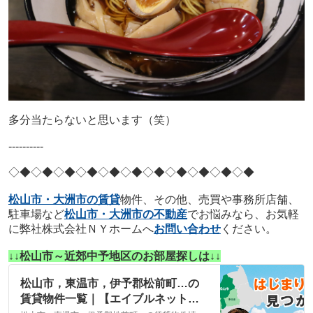
多分当たらないと思います（笑）
----------
◇◆◇◆◇◆
◇◆◇◆◇◆
◇◆◇◆◇◆
◇◆◇◆
松山市・大洲市の賃貸
物件、その他、売買や事務所店舗、
駐車場など
松山市・大洲市の不動産
でお悩みなら、お気軽
に弊社株式会社ＮＹホームへ
お問い合わせ
ください。
↓↓松山市～近郊中予地区のお部屋探しは↓↓
松山市，東温市，伊予郡松前町…の
賃貸物件一覧｜【エイブルネットワ