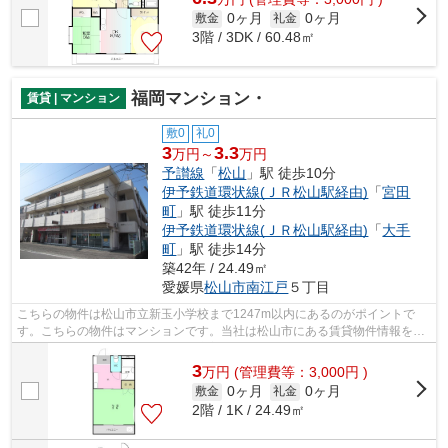
0ヶ月
0ヶ月
敷金
礼金
3階 / 3DK / 60.48㎡
福岡マンション・
賃貸 | マンション
敷0
礼0
3
3.3
万円～
万円
予讃線
「
松山
」駅 徒歩10分
伊予鉄道環状線(ＪＲ松山駅経由)
「
宮田
町
」駅 徒歩11分
伊予鉄道環状線(ＪＲ松山駅経由)
「
大手
町
」駅 徒歩14分
築42年 / 24.49㎡
愛媛県
松山市
南江戸
５丁目
こちらの物件は松山市立新玉小学校まで1247m以内にあるのがポイントで
す。こちらの物件はマンションです。当社は松山市にある賃貸物件情報を豊
富に取り扱っております。地域に密着して...
3
万
円
(管理費等：3,000円 )
0ヶ月
0ヶ月
敷金
礼金
2階 / 1K / 24.49㎡