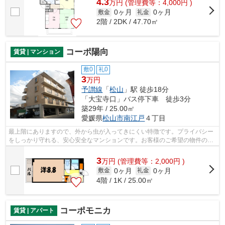
4.3
万
円
(管理費等：4,000円 )
0ヶ月
0ヶ月
敷金
礼金
2階 / 2DK / 47.70㎡
コーポ陽向
賃貸 | マンション
敷0
礼0
3
万円
予讃線
「
松山
」駅 徒歩18分
「大宝寺口」バス停下車 徒歩3分
築29年 / 25.00㎡
愛媛県
松山市
南江戸
４丁目
最上階にありますので、外から虫が入ってきにくい特徴です。プライバシー
をしっかり守れる、安心安全なマンションです。お客様のご希望の物件の条
件をお聞かせください。その条件に合...
3
万
円
(管理費等：2,000円 )
0ヶ月
0ヶ月
敷金
礼金
4階 / 1K / 25.00㎡
コーポモニカ
賃貸 | アパート