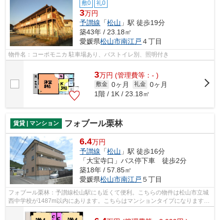
敷0
礼0
3
万円
予讃線
「
松山
」駅 徒歩19分
築43年 / 23.18㎡
愛媛県
松山市
南江戸
４丁目
物件名：コーポモニカ 駐車場あり、バストイレ別、照明付き
3
万
円
(管理費等：- )
0ヶ月
0ヶ月
敷金
礼金
1階 / 1K / 23.18㎡
フォブール栗林
賃貸 | マンション
6.4
万円
予讃線
「
松山
」駅 徒歩16分
「大宝寺口」バス停下車 徒歩2分
築18年 / 57.85㎡
愛媛県
松山市
南江戸
５丁目
フォブール栗林：予讃線松山駅にも近くて便利。こちらの物件は松山市立城
西中学校が1487m以内にあります。こちらはマンションタイプになります。
インターネットをご利用いただける物件...