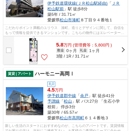
伊予鉄道環状線(ＪＲ松山駅経由)
「
ＪＲ
松山駅前
」駅 徒歩8分
築5年 / 31.71㎡
愛媛県
松山市
湊町
８丁目９４番地１
こだわりポイント満載のユリウス 湊町。造りとデザインに関して、自信を
もって情報を提供できるマンションです。こちらの物件にはエレベーターが
付いています。交通アクセスの充実し...
5.8
万
円
(管理費等：5,800円 )
0ヶ月
1ヶ月
敷金
礼金
3階 / 1R / 31.71㎡
ハーモニー高岡Ⅰ
賃貸 | アパート
礼0
4.5
万円
伊予鉄道郡中線
「
余戸
」駅 徒歩41分
予讃線
「
松山
」駅 バス27分 「生石小学
校前」 停歩3分
築30年 / 65.57㎡
愛媛県
松山市
高岡町
６１４番地３
新しい生活のスタートにおすすめなのが、こちらのアパートです。賃貸情報
でお困りの方は、当社にご連絡下さい。お客様のご希望やニーズに合わせた