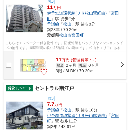
礼0
11
万円
伊予鉄道環状線(ＪＲ松山駅経由)
「
宮田
町
」駅 徒歩2分
予讃線
「
松山
」駅 徒歩8分
築28年 / 70.20㎡
愛媛県
松山市
宮田町
こちらはエレベーター付き物件です。防犯対策もバッチリなマンションタイ
プの物件です。周辺環境の良い15階建ての建物です。松山市エリアにある賃
貸情報のことなら、地域に密着した当...
11
万
円
(管理費等：- )
2ヶ月
0ヶ月
敷金
礼金
3階 / 3LDK / 70.20㎡
セントラル南江戸
賃貸 | アパート
敷0
7.7
万円
予讃線
「
松山
」駅 徒歩10分
伊予鉄道環状線(ＪＲ松山駅経由)
「
宮田
町
」駅 徒歩11分
築2年 / 43.61㎡