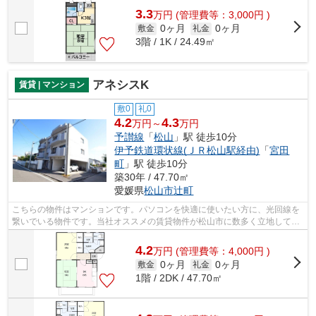
3.3
万
円
(管理費等：3,000円 )
0ヶ月
0ヶ月
敷金
礼金
3階 / 1K / 24.49㎡
アネシスK
賃貸 | マンション
敷0
礼0
4.2
4.3
万円～
万円
予讃線
「
松山
」駅 徒歩10分
伊予鉄道環状線(ＪＲ松山駅経由)
「
宮田
町
」駅 徒歩10分
築30年 / 47.70㎡
愛媛県
松山市
辻町
こちらの物件はマンションです。パソコンを快適に使いたい方に、光回線を
繋いでいる物件です。当社オススメの賃貸物件が松山市に数多く立地してい
ます。多種多様な物件を取り扱ってい...
4.2
万
円
(管理費等：4,000円 )
0ヶ月
0ヶ月
敷金
礼金
1階 / 2DK / 47.70㎡