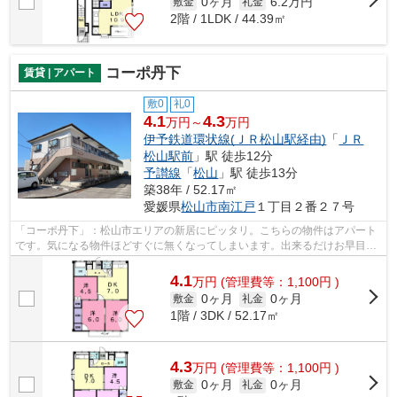
0ヶ月
6.2万円
敷金
礼金
2階 / 1LDK / 44.39㎡
コーポ丹下
賃貸 | アパート
敷0
礼0
4.1
4.3
万円～
万円
伊予鉄道環状線(ＪＲ松山駅経由)
「
ＪＲ
松山駅前
」駅 徒歩12分
予讃線
「
松山
」駅 徒歩13分
築38年 / 52.17㎡
愛媛県
松山市
南江戸
１丁目２番２７号
「コーポ丹下」：松山市エリアの新居にピッタリ。こちらの物件はアパート
です。気になる物件ほどすぐに無くなってしまいます。出来るだけお早目に
お問い合わせください。スタッフ一同...
4.1
万
円
(管理費等：1,100円 )
0ヶ月
0ヶ月
敷金
礼金
1階 / 3DK / 52.17㎡
4.3
万
円
(管理費等：1,100円 )
0ヶ月
0ヶ月
敷金
礼金