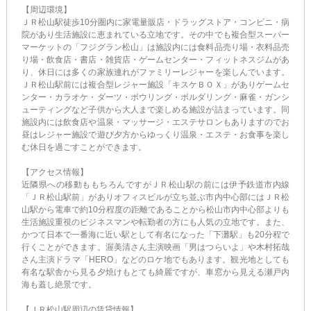
【周辺環境】
ＪＲ松山駅徒歩10分圏内に家電量販店・ドラッグストア・コンビニ・病
院があり生活施設に恵まれている立地です。その中でも複合型スーパー
マーケットの「フジグラン松山」は施設内には食料品売り場・衣料品売
り場・飲食店・書店・雑貨店・ゲームセンター・フィットネスジムがあ
り、休日には多くの家族連れがファミリーレジャーを楽しんでいます。
ＪＲ松山駅前には複合型レジャー施設「キスケＢＯＸ」がありゲームセ
ンター・カラオケ・ダーツ・ボウリング・ボルダリング・麻雀・ガンシ
ューティングなど子供から大人まで楽しめる施設が詰まっています。同
施設内には飲食店や温泉・マッサージ・エステサロンもありますのでお
昼はレジャー施設で遊び夕方からゆっくり温泉・エステ・お食事を楽し
む休日を過ごすことができます。
【アクセス情報】
近隣県への移動ももちろんですがＪＲ松山駅の前には伊予鉄道市内線
「ＪＲ松山駅前」がありオフィスビルが立ち並ぶ市内中心部にはＪＲ松
山駅から電車で約10分程度の距離であることから松山市内中心部よりも
生活施設重視のビジネスマンや転勤者の方にも人気の立地です。また、
かつて日本で一番海に近い駅として有名になった「下灘駅」も20分程で
行くことができます。渥美清さん主演映画「男はつらいよ」や木村拓哉
さん主演ドラマ「HERO」などのロケ地でもあります。観光地としても
有名な駅舎から見る夕焼けもとても綺麗ですが、車窓から見える瀬戸内
海も蓋し絶景です。
【ＪＲ松山駅周辺の賃貸情報】