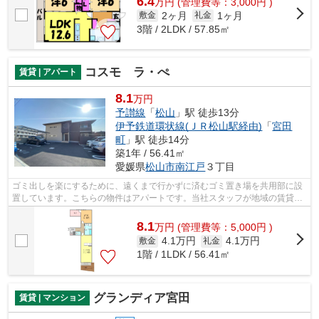
6.4
万
円
(管理費等：3,000円 )
2ヶ月
1ヶ月
敷金
礼金
3階 / 2LDK / 57.85㎡
コスモ ラ・ぺ
賃貸 | アパート
8.1
万円
予讃線
「
松山
」駅 徒歩13分
伊予鉄道環状線(ＪＲ松山駅経由)
「
宮田
町
」駅 徒歩14分
築1年 / 56.41㎡
愛媛県
松山市
南江戸
３丁目
ゴミ出しを楽にするために、遠くまで行かずに済むゴミ置き場を共用部に設
置しています。こちらの物件はアパートです。当社スタッフが地域の賃貸情
報をご提供いたします。お客様のこだ...
8.1
万
円
(管理費等：5,000円 )
4.1万円
4.1万円
敷金
礼金
1階 / 1LDK / 56.41㎡
グランディア宮田
賃貸 | マンション