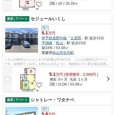
2階 / 1K / 25.28㎡
セジュールいくし
賃貸 | アパート
敷0
5.1
万円
伊予鉄道郡中線
「
土居田
」駅 徒歩15分
予讃線
「
松山
」駅 徒歩23分
築33年 / 53.68㎡
愛媛県
松山市
生石町
こちらの物件はコンビニまでの距離が474mです。こちらの物件はアパート
です。短時間でごみ出しを終えられるように、敷地内にゴミ置き場を設置し
ています。パソコン作業が多い方にはも...
5.1
万
円
(管理費等：2,000円 )
0ヶ月
1ヶ月
敷金
礼金
2階 / 2LDK / 53.68㎡
シャトレー・ワタナベ
賃貸 | アパート
敷0
5.8
万円