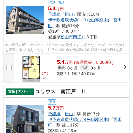
敷0
礼0
5.4
万円
予讃線
「
松山
」駅 徒歩16分
伊予鉄道環状線(ＪＲ松山駅経由)
「
宮田
町
」駅 徒歩16分
築19年 / 40.07㎡
愛媛県
松山市
南江戸
３丁目
使い勝手の良いアパートでイチオシの物件です。様々なニーズに合った物件
を豊富に取り揃えており、注目の松山市や予讃線松山付近の物件情報も多数
取り扱っております。
5.4
万
円
(管理費等：5,000円 )
0ヶ月
0ヶ月
敷金
礼金
3階 / 1LDK / 40.07㎡
ユリウス 南江戸 Ⅱ
賃貸 | アパート
敷0
5.7
万円
予讃線
「
松山
」駅 徒歩17分
伊予鉄道環状線(ＪＲ松山駅経由)
「
宮田
町
」駅 徒歩17分
築8年 / 41.26㎡