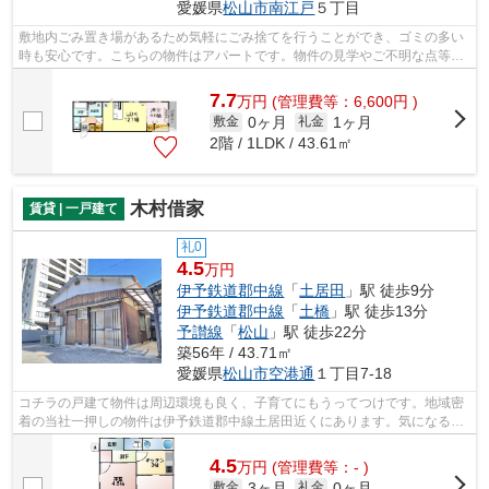
愛媛県
松山市
南江戸
５丁目
敷地内ごみ置き場があるため気軽にごみ捨てを行うことができ、ゴミの多い
時も安心です。こちらの物件はアパートです。物件の見学やご不明な点等、
お気軽にご連絡下さい。わたしたちス...
7.7
万
円
(管理費等：6,600円 )
0ヶ月
1ヶ月
敷金
礼金
2階 / 1LDK / 43.61㎡
木村借家
賃貸 | 一戸建て
礼0
4.5
万円
伊予鉄道郡中線
「
土居田
」駅 徒歩9分
伊予鉄道郡中線
「
土橋
」駅 徒歩13分
予讃線
「
松山
」駅 徒歩22分
築56年 / 43.71㎡
愛媛県
松山市
空港通
１丁目7-18
コチラの戸建て物件は周辺環境も良く、子育てにもうってつけです。地域密
着の当社一押しの物件は伊予鉄道郡中線土居田近くにあります。気になる方
はお気軽にご連絡ください。お待ちし...
4.5
万
円
(管理費等：- )
3ヶ月
0ヶ月
敷金
礼金