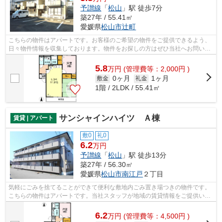
予讃線
「
松山
」駅 徒歩7分
築27年 / 55.41㎡
愛媛県
松山市
辻町
こちらの物件はアパートです。お客様のご希望の物件をご提供できるよう、
日々物件情報を収集しております。物件をお探しの方はぜひ当社へお問い合
わせ下さい。
5.8
万
円
(管理費等：2,000円 )
0ヶ月
1ヶ月
敷金
礼金
1階 / 2LDK / 55.41㎡
サンシャインハイツ Ａ棟
賃貸 | アパート
敷0
礼0
6.2
万円
予讃線
「
松山
」駅 徒歩13分
築27年 / 56.30㎡
愛媛県
松山市
南江戸
２丁目
気軽にごみを捨てることができて便利な敷地内ごみ置き場つきの物件です。
こちらの物件はアパートです。当社スタッフが地域の賃貸情報をご提供いた
します。お客様のこだわりやご要望な...
6.2
万
円
(管理費等：4,500円 )