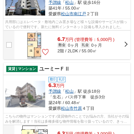
予讃線
「
松山
」駅 徒歩16分
築41年 / 55.00㎡
愛媛県
松山市
南江戸
２丁目
共用部にはエレベータ・敷地内ごみ置き場など様々な設備やサービスが揃っ
ているので便利です。新たに無料インターネット設備も導入されました。
6.7
万
円
(管理費等：5,000円 )
0ヶ月
0ヶ月
敷金
礼金
2階 / 2LDK / 55.00㎡
ユーミーＦⅡ
賃貸 | マンション
敷0
礼0
6.3
万円
予讃線
「
松山
」駅 徒歩18分
「生石」バス停下車 徒歩3分
築24年 / 60.48㎡
愛媛県
松山市
竹原
４丁目
こちらの物件はマンションです♪賃貸物件のことでお悩みの方、当社がその悩
みを解消します！当社は多種多様な物件情報を取り扱っているので、きっと
ご希望の物件が見つかるはずです♪
6.3
万
円
(管理費等：3,000円 )