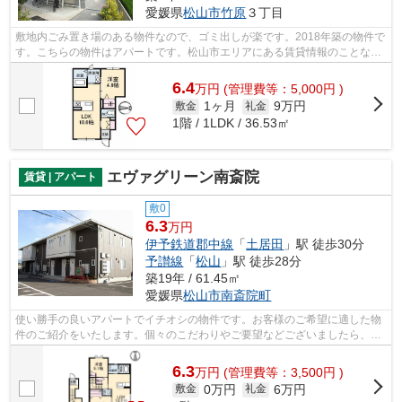
愛媛県
松山市
竹原
３丁目
敷地内ごみ置き場のある物件なので、ゴミ出しが楽です。2018年築の物件で
す。こちらの物件はアパートです。松山市エリアにある賃貸情報のことな
ら、地域に密着した当社へお任せ下さい...
6.4
万
円
(管理費等：5,000円 )
1ヶ月
9万円
敷金
礼金
1階 / 1LDK / 36.53㎡
エヴァグリーン南斎院
賃貸 | アパート
敷0
6.3
万円
伊予鉄道郡中線
「
土居田
」駅 徒歩30分
予讃線
「
松山
」駅 徒歩28分
築19年 / 61.45㎡
愛媛県
松山市
南斎院町
使い勝手の良いアパートでイチオシの物件です。お客様のご希望に適した物
件のご紹介をいたします。個々のこだわりやご要望などございましたら、お
気軽に当社へご連絡下さい。お待ちし...
6.3
万
円
(管理費等：3,500円 )
0万円
6万円
敷金
礼金