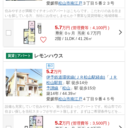
愛媛県
松山市
南江戸
３丁目５番２３号
住みやすさが満載でイチオシのアパートはこちらです。こだわりのある住ま
いを探している方、当社にお任せしませんか？豊富な賃貸情報と地域情報を
ご提供しておりますので、ご安心して...
5.7
万
円
(管理費等：4,100円 )
0ヶ月
6.7万円
敷金
礼金
2階 / 1LDK / 41.26㎡
レモンハウス
賃貸 | アパート
敷0
5.2
万円
伊予鉄道環状線(ＪＲ松山駅経由)
「
ＪＲ
松山駅前
」駅 徒歩14分
予讃線
「
松山
」駅 徒歩15分
築14年 / 44.39㎡
愛媛県
松山市
南江戸
４丁目９番４５号
設備も充実していて住みやすい、魅力が詰まったアパートです。松山市での
住まい探しを当社スタッフがサポート致します。まずはご希望条件などをお
申しつけください。それを元にお客様...
5.2
万
円
(管理費等：3,500円 )