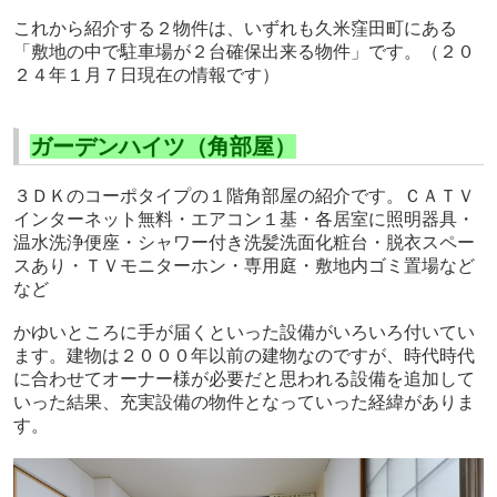
これから紹介する２物件は、いずれも久米窪田町にある
「敷地の中で駐車場が２台確保出来る物件」です。（２０
２４年１月７日現在の情報です）
ガーデンハイツ（角部屋）
３ＤＫのコーポタイプの１階角部屋の紹介です。ＣＡＴＶ
インターネット無料・エアコン１基・各居室に照明器具・
温水洗浄便座・シャワー付き洗髪洗面化粧台・脱衣スペー
スあり・ＴＶモニターホン・専用庭・敷地内ゴミ置場など
など
かゆいところに手が届くといった設備がいろいろ付いてい
ます。建物は２０００年以前の建物なのですが、時代時代
に合わせてオーナー様が必要だと思われる設備を追加して
いった結果、充実設備の物件となっていった経緯がありま
す。