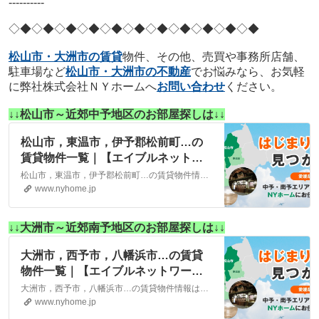
----------
◇◆◇◆◇◆
◇◆◇◆◇◆
◇◆◇◆◇◆
◇◆◇◆
松山市・大洲市の賃貸
物件、その他、売買や事務所店舗、
駐車場など
松山市・大洲市の不動産
でお悩みなら、お気軽
に弊社株式会社ＮＹホームへ
お問い合わせ
ください。
↓↓松山市～近郊中予地区のお部屋探しは↓↓
松山市，東温市，伊予郡松前町…の
賃貸物件一覧｜【エイブルネットワ
ーク】(株)NYホーム 松山市・大洲
松山市，東温市，伊予郡松前町…の賃貸物件情報は、こちらに掲載しております。株式会社NYホームが自信を持ってご紹介する物件ばかりとなっております。お客様のニーズにそった物件が見つかりましたら、弊社までお気軽にお問い合わせください。
市の賃貸・不動産
www.nyhome.jp
↓↓大洲市～近郊南予地区のお部屋探しは↓↓
大洲市，西予市，八幡浜市…の賃貸
物件一覧｜【エイブルネットワー
ク】(株)NYホーム 松山市・大洲市
大洲市，西予市，八幡浜市…の賃貸物件情報は、こちらに掲載しております。株式会社NYホームが自信を持ってご紹介する物件ばかりとなっております。お客様のニーズにそった物件が見つかりましたら、弊社までお気軽にお問い合わせください。
の賃貸・不動産
www.nyhome.jp