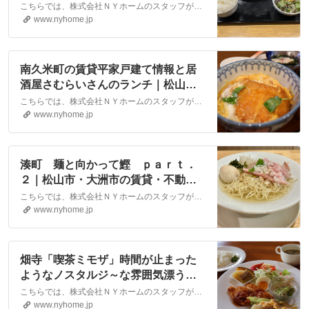
式会社NYホーム
こちらでは、株式会社ＮＹホームのスタッフが執筆したスタッフブログ記事、「カツは煮るもの『YANO屋食堂』」をご紹介しております。他にも様々なテーマの記事がありますので、お住まい探しの合間にぜひご一読ください！
www.nyhome.jp
南久米町の賃貸平家戸建て情報と居
酒屋さむらいさんのランチ｜松山
市・大洲市の賃貸・不動産なら株式
こちらでは、株式会社ＮＹホームのスタッフが執筆したスタッフブログ記事、「南久米町の賃貸平家戸建て情報と居酒屋さむらいさんのランチ」をご紹介しております。他にも様々なテーマの記事がありますので、お住まい探しの合間にぜひご一読ください！
会社NYホーム
www.nyhome.jp
湊町 麺と向かって鰹 ｐａｒｔ．
２｜松山市・大洲市の賃貸・不動産
なら株式会社NYホーム
こちらでは、株式会社ＮＹホームのスタッフが執筆したスタッフブログ記事、「湊町 麺と向かって鰹 ｐａｒｔ．２」をご紹介しております。他にも様々なテーマの記事がありますので、お住まい探しの合間にぜひご一読ください！
www.nyhome.jp
畑寺「喫茶ミモザ」時間が止まった
ようなノスタルジ～な雰囲気漂う名
店です。｜松山市・大洲市の賃貸・
こちらでは、株式会社ＮＹホームのスタッフが執筆したスタッフブログ記事、「畑寺「喫茶ミモザ」時間が止まったようなノスタルジ～な雰囲気漂う名店です。」をご紹介しております。他にも様々なテーマの記事がありますので、お住まい探しの合間にぜひご一読ください！
不動産なら株式会社NYホーム
www.nyhome.jp