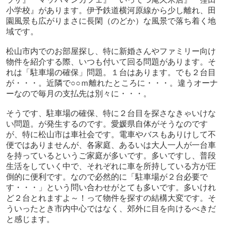
小学校』があります。伊予鉄道横河原線から少し離れ、田
園風景も広がりまさに長閑（のどか）な風景で落ち着く地
域です。
松山市内でのお部屋探し、特に新婚さんやファミリー向け
物件を紹介する際、いつも付いて回る問題があります。そ
れは「駐車場の確保」問題。１台はあります。でも２台目
が・・・。近隣で○○ｍ離れたところに・・・。違うオーナ
ーなので毎月の支払先は別々に・・・。
そうです、駐車場の確保、特に２台目を探さなきゃいけな
い問題。が発生するのです。愛媛県自体がそうなのです
が、特に松山市は車社会です。電車やバスもありけして不
便ではありませんが、各家庭、あるいは大人一人が一台車
を持っているというご家庭が多いです。多いですし、普段
生活をしていく中で、それぞれに車を所持している方が圧
倒的に便利です。なので必然的に「駐車場が２台必要で
す・・・」という問い合わせがとても多いです。多いけれ
ど２台とれますよ～！って物件を探すの結構大変です。そ
ういったとき市内中心ではなく、郊外に目を向けるべきだ
と感じます。