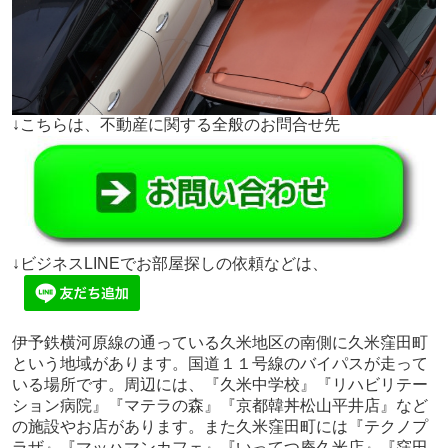
↓こちらは、不動産に関する全般のお問合せ先
↓ビジネスLINEでお部屋探しの依頼などは、
伊予鉄横河原線の通っている久米地区の南側に久米窪田町
という地域があります。国道１１号線のバイパスが走って
いる場所です。周辺には、『久米中学校』『リハビリテー
ション病院』『マテラの森』『京都韓丼松山平井店』など
の施設やお店があります。また久米窪田町には『テクノプ
ラザ』『マッハマンカフェ』『いってつ庵久米店』『窪田