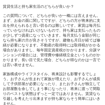
賃貸生活と持ち家生活のどちらが良いか？
この質問について、どちらが良いか一概には言えません。
まず、お金の面に関してですが、どちらの方が将来的に支
出を抑えられると言い切るのは難しいです。家賃は毎月払
っていかなければいけないもので、持ち家は支払ったもの
が少しずつ資産になっていきます。毎月支払う金額が同じ
なら持ち家の方が良さそうですが、建物も月日が経てば修
繕が必要になります。不動産の取得時には取得税がかかる
場合がありますし、毎年固定資産税がかかります。分譲マ
ンションの場合には、管理費や修繕積立金というものがか
かります。長い目で見た場合、どちらが得なのかは一言で
は言い表せません。
家族構成やライフスタイル、将来設計も影響するでしょ
う。お子さんが生まれて家族が増えたり、お子さんが成長
して子供部屋が必要になったり、またお子さんが独立して
お部屋数を余してしまう事になったり、将来に渡って間取
りのベストな状態はずっと一定ではありません。賃貸なら
引越しを考えたり出来ますが持ち家ならそう簡単にはいき
ません。