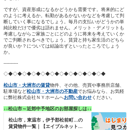
ですが、資産形成になるかどうかも需要です。将来的にど
のように考えるか。転勤があるかないかなどを考慮して判
断していく事になるでしょう。毎月の支払いがどうかの単
純比較だけで優劣は語れません。メリット・デメリットも
考慮しながらご家族ごとにどのように将来を考えていくか
でご判断されるべきでしょう。賃貸と持ち家生活のどちら
が良いか？については結論出ずといったところでしょう
か。
----------
◇◆◇◆◇◆
◇◆◇◆◇◆
◇◆◇◆◇◆
◇◆◇◆
松山市・大洲市の賃貸
物件、その他、売買や事務所店舗、
駐車場など
松山市・大洲市の不動産
でお悩みなら、お気軽
に弊社株式会社ＮＹホームへ
お問い合わせ
ください。
↓↓松山市～近郊中予地区のお部屋探しは↓↓
松山市，東温市，伊予郡松前町…の
賃貸物件一覧｜【エイブルネットワ