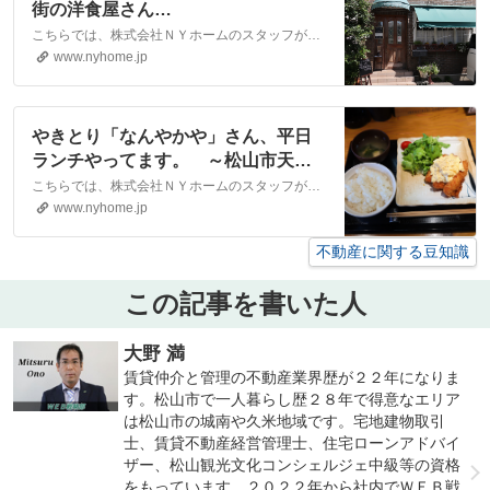
街の洋食屋さん
「Strawberrycandle」 ～松山市立
こちらでは、株式会社ＮＹホームのスタッフが執筆したスタッフブログ記事、「ほっと一息つける優しさに包まれた街の洋食屋さん「Strawberrycandle」 ～松山市立花～」をご紹介しております。他にも様々なテーマの記事がありますので、お住まい探しの合間にぜひご一読ください！
花～｜松山市・大洲市の賃貸・不動
www.nyhome.jp
産なら株式会社NYホーム
やきとり「なんやかや」さん、平日
ランチやってます。 ～松山市天山
～｜松山市・大洲市の賃貸・不動産
こちらでは、株式会社ＮＹホームのスタッフが執筆したスタッフブログ記事、「やきとり「なんやかや」さん、平日ランチやってます。 ～松山市天山～」をご紹介しております。他にも様々なテーマの記事がありますので、お住まい探しの合間にぜひご一読ください！
なら株式会社NYホーム
www.nyhome.jp
不動産に関する豆知識
この記事を書いた人
大野 満
賃貸仲介と管理の不動産業界歴が２２年になりま
す。松山市で一人暮らし歴２８年で得意なエリア
は松山市の城南や久米地域です。宅地建物取引
士、賃貸不動産経営管理士、住宅ローンアドバイ
ザー、松山観光文化コンシェルジェ中級等の資格
をもっています。２０２２年から社内でＷＥＢ戦