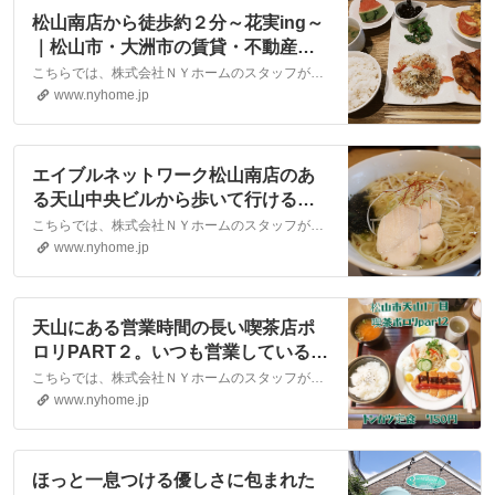
松山南店から徒歩約２分～花実ing～
｜松山市・大洲市の賃貸・不動産な
ら株式会社NYホーム
こちらでは、株式会社ＮＹホームのスタッフが執筆したスタッフブログ記事、「松山南店から徒歩約２分～花実ing～」をご紹介しております。他にも様々なテーマの記事がありますので、お住まい探しの合間にぜひご一読ください！
www.nyhome.jp
エイブルネットワーク松山南店のあ
る天山中央ビルから歩いて行ける場
所に『とりそば翔』さんがありま
こちらでは、株式会社ＮＹホームのスタッフが執筆したスタッフブログ記事、「エイブルネットワーク松山南店のある天山中央ビルから歩いて行ける場所に『とりそば翔』さんがあります。」をご紹介しております。他にも様々なテーマの記事がありますので、お住まい探しの合間にぜひご一読ください！
す。｜松山市・大洲市の賃貸・不動
www.nyhome.jp
産なら株式会社NYホーム
天山にある営業時間の長い喫茶店ポ
ロリPART２。いつも営業していると
いう安心感を与えてくれます。｜松
こちらでは、株式会社ＮＹホームのスタッフが執筆したスタッフブログ記事、「天山にある営業時間の長い喫茶店ポロリPART２。いつも営業しているという安心感を与えてくれます。」をご紹介しております。他にも様々なテーマの記事がありますので、お住まい探しの合間にぜひご一読ください！
山市・大洲市の賃貸・不動産なら株
www.nyhome.jp
式会社NYホーム
ほっと一息つける優しさに包まれた