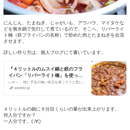
にんじん、たまねぎ、じゃがいも、アウパラ、マイタケな
どを無水鍋で先行して煮ているので、そこへ、リバーライ
ト極（鉄フライパンの名称）で炒めた肉とたまねぎを合流
させます。
詳しい作り方は、個人ブログにて書いています。
『４リットルのムスイ鍋と鉄のフラ
イパン「リバーライト極」を使って
カレー作りました。』
いや～、 特に予定の無い休日を過ごそうと思い、いろんな用事を済ませておいて、今日は何もせず一日を完全休養にあてるつもりでした。不眠症に苦しんだ夏、複雑な売買契…
ameblo.jp
４リットルの鍋に９分目くらいの量が出来上がります。
何人分ですか？
一人分です。( ;∀;)