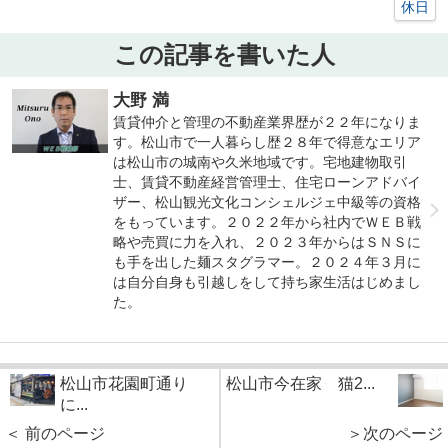
休日
この記事を書いた人
大野 満
賃貸仲介と管理の不動産業界歴が２２年になりま
す。松山市で一人暮らし歴２８年で得意なエリア
は松山市の城南や久米地域です。宅地建物取引
士、賃貸不動産経営管理士、住宅ローンアドバイ
ザー、松山観光文化コンシェルジェ中級等の資格
をもっています。２０２２年から社内でＷＥＢ戦
略や売買に力を入れ、２０２３年からはＳＮＳに
も手を出した麺スタグラマー。２０２４年３月に
は自分自身も引越しをして持ち家生活はじめまし
た。
松山市花園町通り
松山市今在家 猫2...
に...
＜ 前のページ
＞次のページ