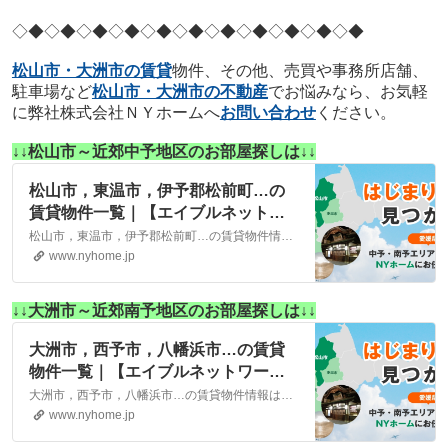
◇◆◇◆◇◆
◇◆◇◆◇◆
◇◆◇◆◇◆
◇◆◇◆
松山市・大洲市の賃貸
物件、その他、売買や事務所店舗、
駐車場など
松山市・大洲市の不動産
でお悩みなら、お気軽
に弊社株式会社ＮＹホームへ
お問い合わせ
ください。
↓↓松山市～近郊中予地区のお部屋探しは↓↓
松山市，東温市，伊予郡松前町…の
賃貸物件一覧｜【エイブルネットワ
ーク】(株)NYホーム 松山市・大洲
松山市，東温市，伊予郡松前町…の賃貸物件情報は、こちらに掲載しております。株式会社NYホームが自信を持ってご紹介する物件ばかりとなっております。お客様のニーズにそった物件が見つかりましたら、弊社までお気軽にお問い合わせください。
市の賃貸・不動産
www.nyhome.jp
↓↓大洲市～近郊南予地区のお部屋探しは↓↓
大洲市，西予市，八幡浜市…の賃貸
物件一覧｜【エイブルネットワー
ク】(株)NYホーム 松山市・大洲市
大洲市，西予市，八幡浜市…の賃貸物件情報は、こちらに掲載しております。株式会社NYホームが自信を持ってご紹介する物件ばかりとなっております。お客様のニーズにそった物件が見つかりましたら、弊社までお気軽にお問い合わせください。
の賃貸・不動産
www.nyhome.jp