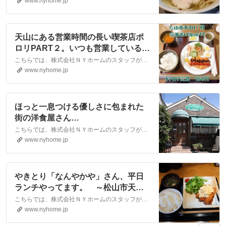
す。｜松山市・大洲市の賃貸・不動
www.nyhome.jp
産なら株式会社NYホーム
天山にある営業時間の長い喫茶店ポ
ロリPART２。いつも営業していると
いう安心感を与えてくれます。｜松
こちらでは、株式会社ＮＹホームのスタッフが執筆したスタッフブログ記事、「天山にある営業時間の長い喫茶店ポロリPART２。いつも営業しているという安心感を与えてくれます。」をご紹介しております。他にも様々なテーマの記事がありますので、お住まい探しの合間にぜひご一読ください！
山市・大洲市の賃貸・不動産なら株
www.nyhome.jp
式会社NYホーム
ほっと一息つける優しさに包まれた
街の洋食屋さん
「Strawberrycandle」 ～松山市立
こちらでは、株式会社ＮＹホームのスタッフが執筆したスタッフブログ記事、「ほっと一息つける優しさに包まれた街の洋食屋さん「Strawberrycandle」 ～松山市立花～」をご紹介しております。他にも様々なテーマの記事がありますので、お住まい探しの合間にぜひご一読ください！
花～｜松山市・大洲市の賃貸・不動
www.nyhome.jp
産なら株式会社NYホーム
やきとり「なんやかや」さん、平日
ランチやってます。 ～松山市天山
～｜松山市・大洲市の賃貸・不動産
こちらでは、株式会社ＮＹホームのスタッフが執筆したスタッフブログ記事、「やきとり「なんやかや」さん、平日ランチやってます。 ～松山市天山～」をご紹介しております。他にも様々なテーマの記事がありますので、お住まい探しの合間にぜひご一読ください！
なら株式会社NYホーム
www.nyhome.jp