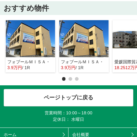
おすすめ物件
フォブールＭＩＳＡ・
フォブールＭＩＳＡ・
3.9万円
/ 1R
3.9万円
/ 1R
18.2512万
ページトップに戻る
営業時間：10:00～18:00
定休日： 水曜日
ホーム
会社概要