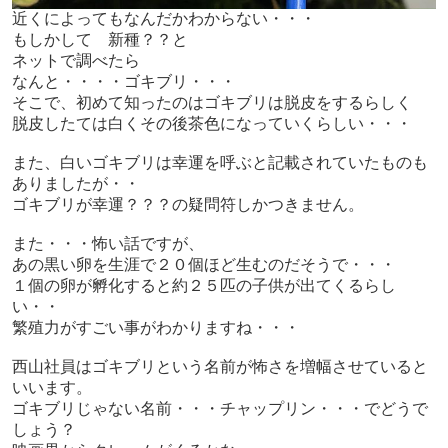
近くによってもなんだかわからない・・・
もしかして 新種？？と
ネットで調べたら
なんと・・・・ゴキブリ・・・
そこで、初めて知ったのはゴキブリは脱皮をするらしく
脱皮したては白くその後茶色になっていくらしい・・・
また、白いゴキブリは幸運を呼ぶと記載されていたものも
ありましたが・・
ゴキブリが幸運？？？の疑問符しかつきません。
また・・・怖い話ですが、
あの黒い卵を生涯で２０個ほど生むのだそうで・・・
１個の卵が孵化すると約２５匹の子供が出てくるらし
い・・
繁殖力がすごい事がわかりますね・・・
西山社員はゴキブリという名前が怖さを増幅させていると
いいます。
ゴキブリじゃない名前・・・チャップリン・・・でどうで
しょう？