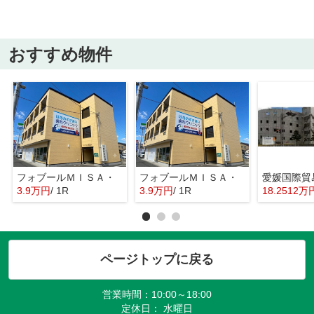
おすすめ物件
フォブールＭＩＳＡ・
フォブールＭＩＳＡ・
3.9万円
/ 1R
3.9万円
/ 1R
18.2512万
ページトップに戻る
営業時間：10:00～18:00
定休日： 水曜日