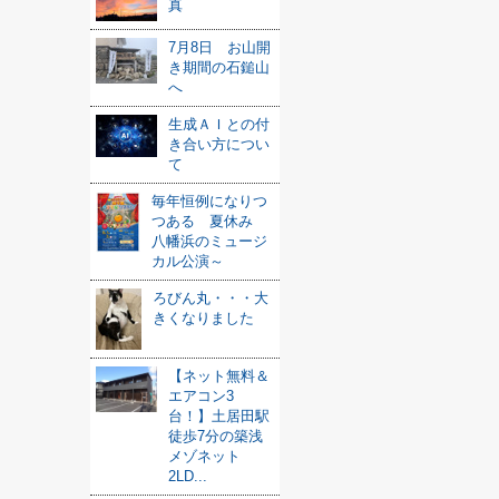
真
7月8日 お山開
き期間の石鎚山
へ
生成ＡＩとの付
き合い方につい
て
毎年恒例になりつ
つある 夏休み
八幡浜のミュージ
カル公演～
ろびん丸・・・大
きくなりました
【ネット無料＆
エアコン3
台！】土居田駅
徒歩7分の築浅
メゾネット
2LD...