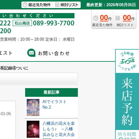
最終更新：2026年08月06日
00
00
件
件
最近見た物件
検討リスト
営業時間：10:00～18:00
定休日： 水曜日
長記録④ついに
最新記事
AIでイラスト
No.2
-01-06
八幡浜の花火を楽
しもう♪ ～八幡
浜みなと花火大会