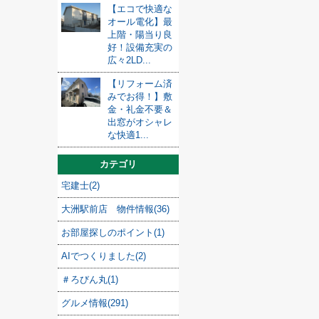
【エコで快適な
オール電化】最
上階・陽当り良
好！設備充実の
広々2LD...
【リフォーム済
みでお得！】敷
金・礼金不要＆
出窓がオシャレ
な快適1...
カテゴリ
宅建士(2)
大洲駅前店 物件情報(36)
お部屋探しのポイント(1)
AIでつくりました(2)
＃ろびん丸(1)
グルメ情報(291)