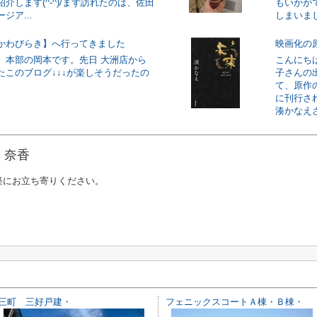
介します(^-^)/まず訪れたのは、佐田
もいかが
ジア...
しまいまし
かわびらき】へ行ってきました
映画化の
、本部の岡本です。先日 大洲店から
こんにち
たこのブログ↓↓↓が楽しそうだったの
子さんの
て、原作
に刊行さ
湊かなえさ
 奈香
軽にお立ち寄りください。
三町 三好戸建・
フェニックスコートＡ棟・Ｂ棟・