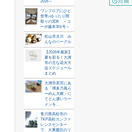
2026～
ワンフロアにひと
世帯♪ゆったり間
取りの3DK ～コ
ーポ藤本301号～
松山市古川 み
んなのベーグル
【2026年最新】
夏を彩る！大洲
市の主な花火大
会スケジュール
まとめ
大洲市若宮にあ
る「博多乃風ら
ーめん大郷」に
てとん濃いラー
メンを...
香川県高松市の
TKP高松カンファ
レンスセンター
で、大東建託のリ