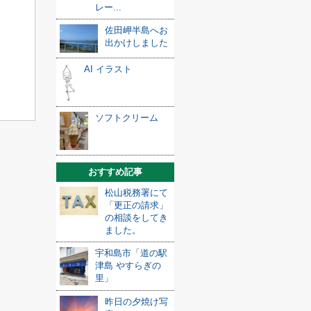
レー...
佐田岬半島へお
出かけしました
AI イラスト
ソフトクリーム
おすすめ記事
松山税務署にて
「更正の請求」
の相談をしてき
ました。
宇和島市「道の駅
津島 やすらぎの
里」
昨日の夕焼け写