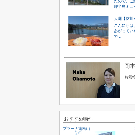
たので、ご紹
岬半島ミュー
大洲【肱川
こんにちは
あがってい
で ...
岡本
お気
おすすめ物件
プラーナ南松山