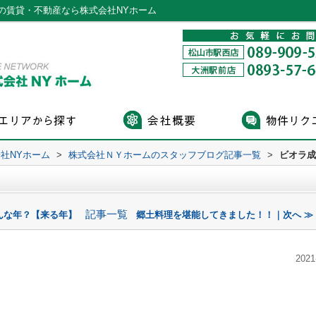
の賃貸・不動産なら株式会社NYホーム
社NYホーム
>
株式会社ＮＹホームのスタッフブログ記事一覧
>
ビオラ成
記事一覧
どんな年？【来る年】
郷土料理を堪能してきました！！｜次へ ≫
2021
。