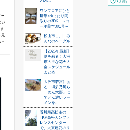
2026～
ワンフロアにひと
.
世帯♪ゆったり間
取りの3DK ～コ
ビジ
ーポ藤本301号～
さま
を見
松山市古川 み
んなのベーグル
ちら
【2026年最新】
夏を彩る！大洲
市の主な花火大
会スケジュール
まとめ
大洲市若宮にあ
る「博多乃風ら
ーめん大郷」に
てとん濃いラー
メンを...
香川県高松市の
TKP高松カンファ
レンスセンター
で、大東建託のリ