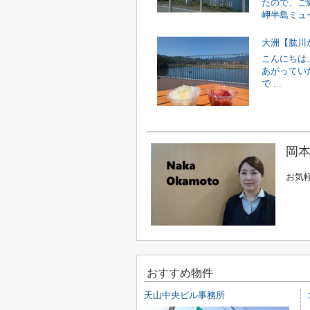
たので、ご紹
岬半島ミュー
大洲【肱川
こんにちは
あがってい
で ...
岡本
お気
おすすめ物件
天山中央ビル事務所