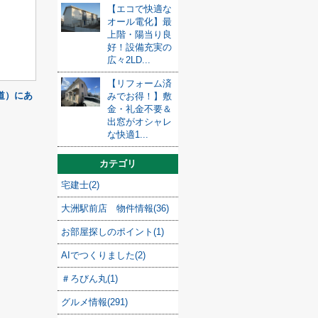
【エコで快適な
オール電化】最
上階・陽当り良
好！設備充実の
広々2LD...
【リフォーム済
道）にあ
みでお得！】敷
金・礼金不要＆
出窓がオシャレ
な快適1...
カテゴリ
宅建士(2)
大洲駅前店 物件情報(36)
お部屋探しのポイント(1)
AIでつくりました(2)
＃ろびん丸(1)
グルメ情報(291)