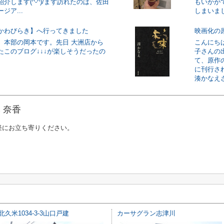
介します(^-^)/まず訪れたのは、佐田
もいかが
ジア...
しまいまし
かわびらき】へ行ってきました
映画化の
、本部の岡本です。先日 大洲店から
こんにち
たこのブログ↓↓↓が楽しそうだったの
子さんの
て、原作
に刊行さ
湊かなえさ
 奈香
軽にお立ち寄りください。
北久米1034-3-3山口戸建
カーサグラン志津川