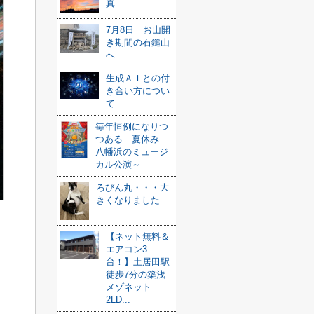
真
7月8日 お山開
き期間の石鎚山
へ
生成ＡＩとの付
き合い方につい
て
毎年恒例になりつ
つある 夏休み
八幡浜のミュージ
カル公演～
ろびん丸・・・大
きくなりました
【ネット無料＆
エアコン3
台！】土居田駅
徒歩7分の築浅
メゾネット
2LD...