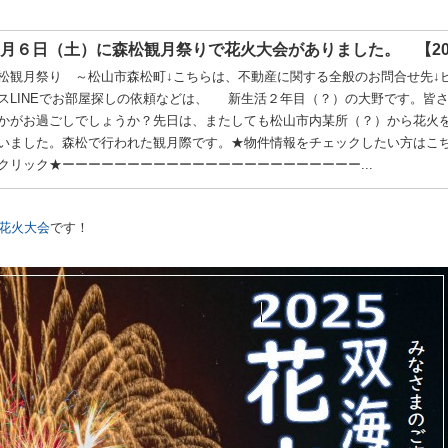
月６日（土）に森松観月祭りで花火大会がありました。 【20..
松観月祭り ～松山市森松町↓こちらは、不動産に関する全般のお問合せ先↓
スLINEでお部屋探しの依頼などは、 新生活２年目（？）の大野です。皆
かがお過ごしでしょうか？先日は、またしても松山市内某所（？）から花火
いました。森松で行われた観月際です。★物件情報をチェックしたい方はこ
クリック★ーーーーーーーーーーーーーーーーーーーーーーー...
の花火大会
です！