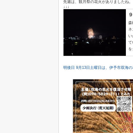
先週は、観月祭の花火がありましたね。
↓↓↓
９
森
ネ
い
て
を
明後日 9月13日土曜日は、伊予市双海