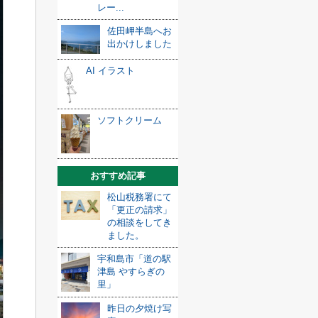
レー...
佐田岬半島へお
出かけしました
AI イラスト
ソフトクリーム
おすすめ記事
松山税務署にて
「更正の請求」
の相談をしてき
ました。
宇和島市「道の駅
津島 やすらぎの
里」
昨日の夕焼け写