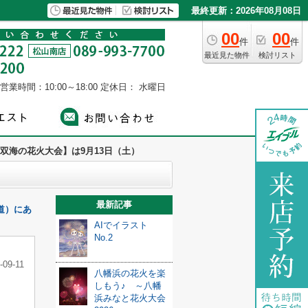
最終更新：2026年08月08日
00
00
件
件
最近見た物件
検討リスト
営業時間：10:00～18:00
定休日： 水曜日
双海の花火大会】は9月13日（土）
最新記事
道）にあ
AIでイラスト
No.2
-09-11
八幡浜の花火を楽
しもう♪ ～八幡
浜みなと花火大会