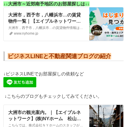
↓↓大洲市～近郊南予地区のお部屋探しは↓↓
大洲市，西予市，八幡浜市…の賃貸
物件一覧｜【エイブルネットワー
ク】(株)NYホーム 松山市・大洲市
大洲市，西予市，八幡浜市…の賃貸物件情報は、こちらに掲載しております。株式会社NYホームが自信を持ってご紹介する物件ばかりとなっております。お客様のニーズにそった物件が見つかりましたら、弊社までお気軽にお問い合わせください。
の賃貸・不動産
www.nyhome.jp
ビジネスLINEと不動産関連ブログの紹介
↓ビジネスLINEでお部屋探しの依頼など
↓こちらのブログもチェックしてみてください。
大洲市の観光案内。｜【エイブルネ
ットワーク】(株)NYホーム 松山
市・大洲市の賃貸・不動産
こちらでは、株式会社ＮＹホームのスタッフが執筆したスタッフブログ記事、「大洲市の観光案内。」をご紹介しております。他にも様々なテーマの記事がありますので、お住まい探しの合間にぜひご一読ください！