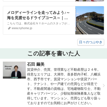
メロディーラインを走ってみよう♪～
海を見渡せるドライブコース～｜松
山市・大洲市の賃貸・不動産なら株
こちらでは、株式会社ＮＹホームのスタッフが執筆したスタッフブログ記事、「メロディーラインを走ってみよう♪～海を見渡せるドライブコース～」をご紹介しております。他にも様々なテーマの記事がありますので、お住まい探しの合間にぜひご一読ください！
式会社NYホーム
www.nyhome.jp
日々のつぶやき
この記事を書いた人
石田 繭美
賃貸仲介、売買、管理業など不動産歴は２４年。
得意なエリアは、大洲市、喜多郡内子町、八幡浜
市、西予市です。賃貸マンションや賃貸アパー
ト、テナント、や一戸建ての売買などが得意で
す。不動産関連の資格は、宅地建物取引士、不動
産キャリアパーソン、少額短期保険募集人など取
得しています。マンション、売買なども取り扱っ
ておりますのでお気軽にお声がけください。