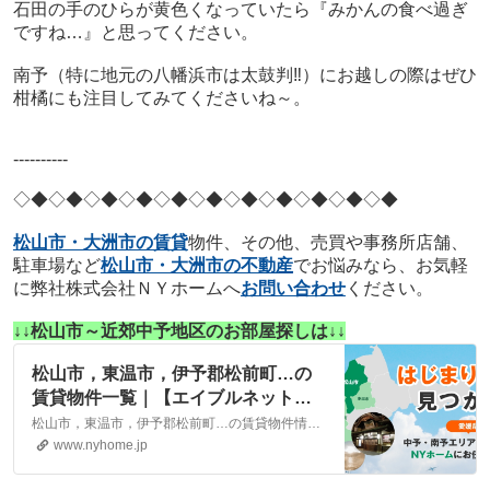
石田の手のひらが黄色くなっていたら『みかんの食べ過ぎ
ですね…』と思ってください。
南予（特に地元の八幡浜市は太鼓判‼）にお越しの際はぜひ
柑橘にも注目してみてくださいね～。
----------
◇◆◇◆◇◆
◇◆◇◆◇◆
◇◆◇◆◇◆
◇◆◇◆
松山市・大洲市の賃貸
物件、その他、売買や事務所店舗、
駐車場など
松山市・大洲市の不動産
でお悩みなら、お気軽
に弊社株式会社ＮＹホームへ
お問い合わせ
ください。
↓↓松山市～近郊中予地区のお部屋探しは↓↓
松山市，東温市，伊予郡松前町…の
賃貸物件一覧｜【エイブルネットワ
ーク】(株)NYホーム 松山市・大洲
松山市，東温市，伊予郡松前町…の賃貸物件情報は、こちらに掲載しております。株式会社NYホームが自信を持ってご紹介する物件ばかりとなっております。お客様のニーズにそった物件が見つかりましたら、弊社までお気軽にお問い合わせください。
市の賃貸・不動産
www.nyhome.jp