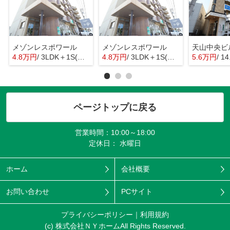
メゾンレスポワール
メゾンレスポワール
天山中央ビ
4.8万円
/ 3LDK＋1S(納戸)
4.8万円
/ 3LDK＋1S(納戸)
5.6万円
/ 1
ページトップに戻る
営業時間：10:00～18:00
定休日： 水曜日
ホーム
会社概要
お問い合わせ
PCサイト
プライバシーポリシー
利用規約
(c) 株式会社ＮＹホームAll Rights Reserved.