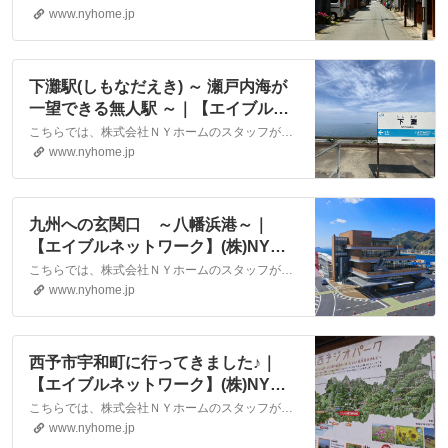
www.nyhome.jp
下灘駅(しもなだえき) ～ 瀬戸内海が
一望できる無人駅 ～｜【エイブルネ
ットワーク】(株)NYホーム 松山
こちらでは、株式会社ＮＹホームのスタッフが執筆したスタッフブログ記事、「下灘駅(しもなだえき) ～ 瀬戸内海が一望できる無人駅 ～」をご紹介しております。他にも様々なテーマの記事がありますので、お住まい探しの合間にぜひご一読ください！
市・大洲市の賃貸・不動産
www.nyhome.jp
九州への玄関口 ～八幡浜港～｜
【エイブルネットワーク】(株)NYホ
ーム 松山市・大洲市の賃貸・不動
こちらでは、株式会社ＮＹホームのスタッフが執筆したスタッフブログ記事、「九州への玄関口 ～八幡浜港～」をご紹介しております。他にも様々なテーマの記事がありますので、お住まい探しの合間にぜひご一読ください！
産
www.nyhome.jp
西予市宇和町に行ってきました♪｜
【エイブルネットワーク】(株)NYホ
ーム 松山市・大洲市の賃貸・不動
こちらでは、株式会社ＮＹホームのスタッフが執筆したスタッフブログ記事、「西予市宇和町に行ってきました♪」をご紹介しております。他にも様々なテーマの記事がありますので、お住まい探しの合間にぜひご一読ください！
産
www.nyhome.jp