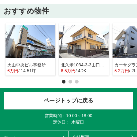
おすすめ物件
天山中央ビル事務所
北久米1034-3-3山口戸建
カーサグラ
6万円
/ 14.51坪
6.5万円
/ 4DK
5.2万円
/ 2
ページトップに戻る
営業時間：10:00～18:00
定休日： 水曜日