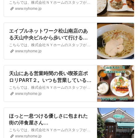
ら株式会社NYホーム
こちらでは、株式会社ＮＹホームのスタッフが執筆したスタッフブログ記事、「松山南店から徒歩約２分～花実ing～」をご紹介しております。他にも様々なテーマの記事がありますので、お住まい探しの合間にぜひご一読ください！
www.nyhome.jp
エイブルネットワーク松山南店のあ
る天山中央ビルから歩いて行ける場
所に『とりそば翔』さんがありま
こちらでは、株式会社ＮＹホームのスタッフが執筆したスタッフブログ記事、「エイブルネットワーク松山南店のある天山中央ビルから歩いて行ける場所に『とりそば翔』さんがあります。」をご紹介しております。他にも様々なテーマの記事がありますので、お住まい探しの合間にぜひご一読ください！
す。｜松山市・大洲市の賃貸・不動
www.nyhome.jp
産なら株式会社NYホーム
天山にある営業時間の長い喫茶店ポ
ロリPART２。いつも営業していると
いう安心感を与えてくれます。｜松
こちらでは、株式会社ＮＹホームのスタッフが執筆したスタッフブログ記事、「天山にある営業時間の長い喫茶店ポロリPART２。いつも営業しているという安心感を与えてくれます。」をご紹介しております。他にも様々なテーマの記事がありますので、お住まい探しの合間にぜひご一読ください！
山市・大洲市の賃貸・不動産なら株
www.nyhome.jp
式会社NYホーム
ほっと一息つける優しさに包まれた
街の洋食屋さん
「Strawberrycandle」 ～松山市立
こちらでは、株式会社ＮＹホームのスタッフが執筆したスタッフブログ記事、「ほっと一息つける優しさに包まれた街の洋食屋さん「Strawberrycandle」 ～松山市立花～」をご紹介しております。他にも様々なテーマの記事がありますので、お住まい探しの合間にぜひご一読ください！
花～｜松山市・大洲市の賃貸・不動
www.nyhome.jp