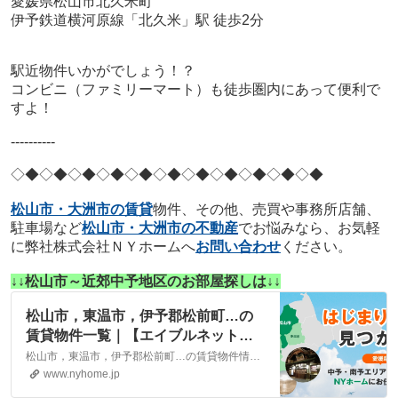
愛媛県松山市北久米町
伊予鉄道横河原線「北久米」駅 徒歩2分
駅近物件いかがでしょう！？
コンビニ（ファミリーマート）も徒歩圏内にあって便利で
すよ！
----------
◇◆◇◆◇◆
◇◆◇◆◇◆
◇◆◇◆◇◆
◇◆◇◆
松山市・大洲市の賃貸
物件、その他、売買や事務所店舗、
駐車場など
松山市・大洲市の不動産
でお悩みなら、お気軽
に弊社株式会社ＮＹホームへ
お問い合わせ
ください。
↓↓松山市～近郊中予地区のお部屋探しは↓↓
松山市，東温市，伊予郡松前町…の
賃貸物件一覧｜【エイブルネットワ
ーク】(株)NYホーム 松山市・大洲
松山市，東温市，伊予郡松前町…の賃貸物件情報は、こちらに掲載しております。株式会社NYホームが自信を持ってご紹介する物件ばかりとなっております。お客様のニーズにそった物件が見つかりましたら、弊社までお気軽にお問い合わせください。
市の賃貸・不動産
www.nyhome.jp