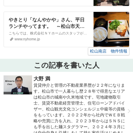
産なら株式会社NYホーム
やきとり「なんやかや」さん、平日
ランチやってます。 ～松山市天山
～｜松山市・大洲市の賃貸・不動産
こちらでは、株式会社ＮＹホームのスタッフが執筆したスタッフブログ記事、「やきとり「なんやかや」さん、平日ランチやってます。 ～松山市天山～」をご紹介しております。他にも様々なテーマの記事がありますので、お住まい探しの合間にぜひご一読ください！
なら株式会社NYホーム
www.nyhome.jp
松山南店 物件情報
この記事を書いた人
大野 満
賃貸仲介と管理の不動産業界歴が２２年になりま
す。松山市で一人暮らし歴２８年で得意なエリア
は松山市の城南や久米地域です。宅地建物取引
士、賃貸不動産経営管理士、住宅ローンアドバイ
ザー、松山観光文化コンシェルジェ中級等の資格
をもっています。２０２２年から社内でＷＥＢ戦
略や売買に力を入れ、２０２３年からはＳＮＳに
も手を出した麺スタグラマー。２０２４年３月に
は自分自身も引越しをして持ち家生活はじめまし