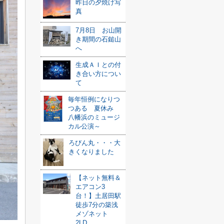
昨日の夕焼け写
真
7月8日 お山開
き期間の石鎚山
へ
生成ＡＩとの付
き合い方につい
て
毎年恒例になりつ
つある 夏休み
八幡浜のミュージ
カル公演～
ろびん丸・・・大
きくなりました
【ネット無料＆
エアコン3
台！】土居田駅
徒歩7分の築浅
メゾネット
2LD...