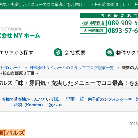
囲気・充実したメニューでココ最高！をお届け！ ～松山市姫原３丁目～｜
社NYホーム
>
株式会社ＮＹホームのスタッフブログ記事一覧
>
複数の店
～松山市姫原３丁目～
記事一覧
。を観て昔を懐かしんだという話。
内子町のシフォンケーキ 
の羽（Konoha）｜次へ ≫
2023
町バルズ