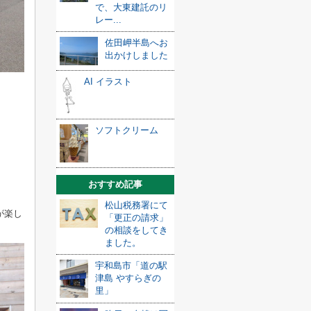
で、大東建託のリ
レー...
佐田岬半島へお
出かけしました
AI イラスト
ソフトクリーム
おすすめ記事
松山税務署にて
が楽し
「更正の請求」
）
の相談をしてき
ました。
宇和島市「道の駅
津島 やすらぎの
里」