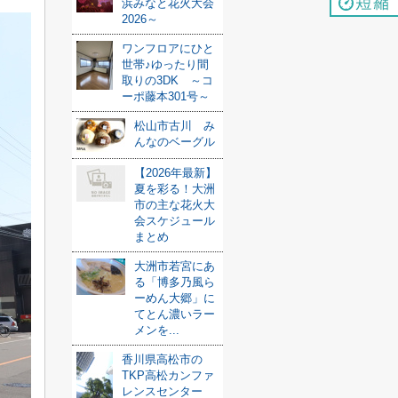
浜みなと花火大会
2026～
ワンフロアにひと
世帯♪ゆったり間
取りの3DK ～コ
ーポ藤本301号～
松山市古川 み
んなのベーグル
【2026年最新】
夏を彩る！大洲
市の主な花火大
会スケジュール
まとめ
大洲市若宮にあ
る「博多乃風ら
ーめん大郷」に
てとん濃いラー
メンを...
香川県高松市の
TKP高松カンファ
レンスセンター