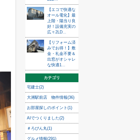
。
【エコで快適な
オール電化】最
上階・陽当り良
好！設備充実の
広々2LD...
【リフォーム済
みでお得！】敷
金・礼金不要＆
出窓がオシャレ
な快適1...
カテゴリ
宅建士(2)
大洲駅前店 物件情報(36)
お部屋探しのポイント(1)
AIでつくりました(2)
＃ろびん丸(1)
グルメ情報(291)