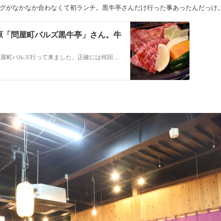
グがなかなか合わなくて初ランチ。黒牛亭さんだけ行った事あったんだっけ
原「問屋町バルズ黒牛亭」さん。牛
いや～、 先日、恥ずかしながら初めて問屋町バルズ行って来ました。正確には何回か、い～え、何度も言ってるんですけど。ちゃんと中に入れたのは今回が初めて。 数年前…