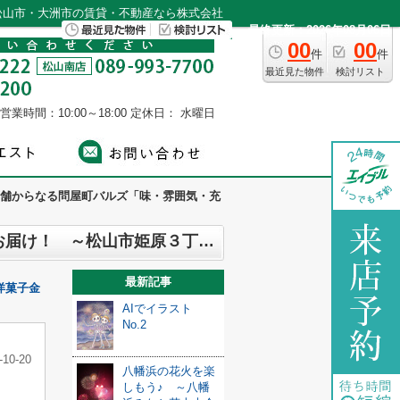
松山市・大洲市の賃貸・不動産なら株式会社
最終更新：2026年08月06日
00
00
件
件
最近見た物件
検討リスト
営業時間：10:00～18:00
定休日： 水曜日
舗からなる問屋町バルズ「味・雰囲気・充
複数の店舗からなる問屋町バルズ「味・雰囲気・充実したメニューでココ最高！をお届け！ ～松山市姫原３丁目～
最新記事
洋菓子金
AIでイラスト
No.2
-10-20
八幡浜の花火を楽
しもう♪ ～八幡