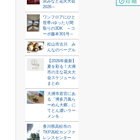
浜みなと花火大会
2026～
ワンフロアにひと
世帯♪ゆったり間
取りの3DK ～コ
ーポ藤本301号～
松山市古川 み
んなのベーグル
【2026年最新】
夏を彩る！大洲
市の主な花火大
会スケジュール
まとめ
大洲市若宮にあ
る「博多乃風ら
ーめん大郷」に
てとん濃いラー
メンを...
香川県高松市の
TKP高松カンファ
レンスセンター