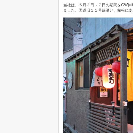
当社は、５月３日～７日の期間をGW休
ました。国道旧１１号線沿い、枝松にあるH