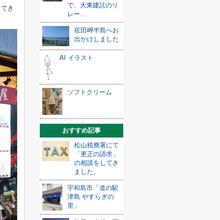
で、大東建託のリ
ってき
レー...
佐田岬半島へお
出かけしました
AI イラスト
ソフトクリーム
おすすめ記事
松山税務署にて
「更正の請求」
の相談をしてき
ました。
宇和島市「道の駅
津島 やすらぎの
里」