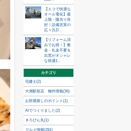
【エコで快適な
オール電化】最
上階・陽当り良
好！設備充実の
広々2LD...
【リフォーム済
みでお得！】敷
金・礼金不要＆
出窓がオシャレ
な快適1...
カテゴリ
宅建士(2)
大洲駅前店 物件情報(36)
お部屋探しのポイント(1)
AIでつくりました(2)
＃ろびん丸(1)
グルメ情報(291)