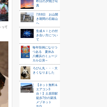
昨日の夕焼け写
真
7月8日 お山開
き期間の石鎚山
へ
～って
生成ＡＩとの付
き合い方につい
て
毎年恒例になりつ
つある 夏休み
八幡浜のミュージ
カル公演～
ろびん丸・・・大
きくなりました
【ネット無料＆
エアコン3
台！】土居田駅
徒歩7分の築浅
メゾネット
2LD...