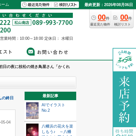
ホーム
最終更新：2026年08月06日
00
00
件
件
最近見た物件
検討リスト
営業時間：10:00～18:00
定休日： 水曜日
初日の夜に枝松の焼き鳥屋さん「かくれ
最新記事
んの終日
AIでイラスト
No.2
-05-04
八幡浜の花火を楽
しもう♪ ～八幡