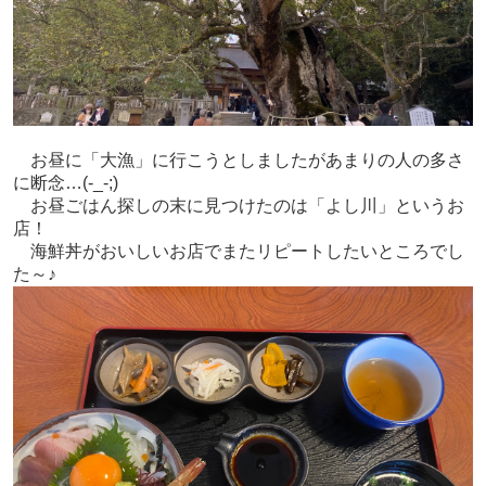
お昼に「大漁」に行こうとしましたがあまりの人の多さ
に断念…(-_-;)
お昼ごはん探しの末に見つけたのは「よし川」というお
店！
海鮮丼がおいしいお店でまたリピートしたいところでし
た～♪