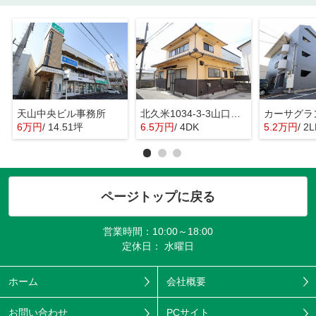
天山中央ビル事務所
北久米1034-3-3山口戸建
カーサグラ
6万円
/ 14.51坪
6.5万円
/ 4DK
5.2万円
/ 2
ページトップに戻る
営業時間：10:00～18:00
定休日： 水曜日
ホーム
会社概要
お問い合わせ
PCサイト