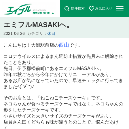
物件検索
お気に入り
エミフルMASAKIへ。
2021-06-26
カテゴリ：
休日
西山
こんにちは！
大洲駅前店の
です。
コロナウイルスによるまん延防止措置が先月末に解除され
たこともあり、
先日、伊予郡松前町にあるエミフルMASAKIへ。
昨年の秋ごろから今年にかけてリニューアルがあり、
あるお店が気になっていたので、早速チェックに行ってき
ましたﾍ(ﾟ∀ﾟ*)ﾉ
そのお店とは、『ねこねこチーズケーキ』です。
ネコちゃんが食べるチーズケーキではなく、ネコちゃんの
形をしたチーズケーキです。
小さいサイズと大きいサイズのチーズケーキがあり、
店員さん曰くどちらも味が違うとのことで、
悩んだあげ
く．．．．。