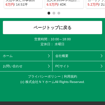
天山中央ビル事務所
北久米1034-3-3山口戸建
カーサグラ
6万円
/ 14.51坪
6.5万円
/ 4DK
5.2万円
/ 2
ページトップに戻る
営業時間：10:00～18:00
定休日： 水曜日
ホーム
会社概要
お問い合わせ
PCサイト
プライバシーポリシー
利用規約
(c) 株式会社ＮＹホームAll Rights Reserved.