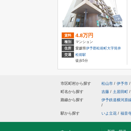
4.8万円
賃料
種別
マンション
住所
愛媛県
伊予郡松前町
大字筒井
交通
松前駅
徒歩5分
市区町村から探す
松山市
/
伊予市
/
町名から探す
吉藤
/
土居田町
/
路線から探す
伊予鉄道横河原
/
駅から探す
いよ立花
/
福音