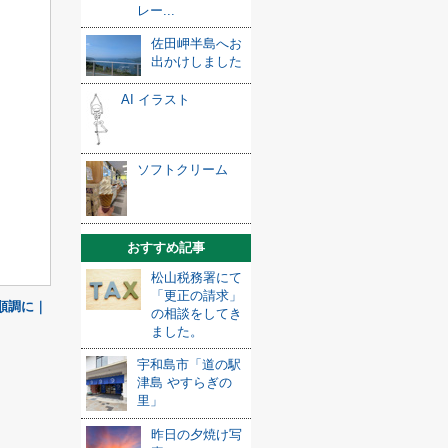
レー...
佐田岬半島へお
出かけしました
AI イラスト
ソフトクリーム
おすすめ記事
松山税務署にて
「更正の請求」
順調に｜
の相談をしてき
ました。
宇和島市「道の駅
津島 やすらぎの
里」
昨日の夕焼け写