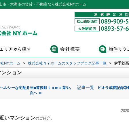
山市・大洲市の賃貸・不動産なら株式会社NYホーム
社NYホーム
>
株式会社ＮＹホームのスタッフブログ記事一覧
>
伊予鉄高
マンション
記事一覧
のヘルシーな宅配弁当■道後町ｔａｍａ菜や。
ビオラ成長記録③
次へ ≫
2020
近いマンション
のご紹介。