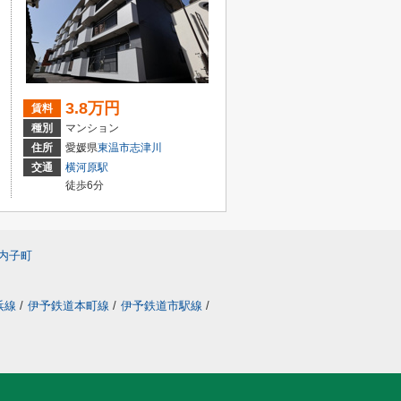
3.8万円
賃料
種別
マンション
住所
愛媛県
東温市
志津川
交通
横河原駅
徒歩6分
内子町
浜線
/
伊予鉄道本町線
/
伊予鉄道市駅線
/