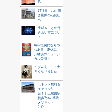
真
7月8日 お山開
き期間の石鎚山
へ
生成ＡＩとの付
き合い方につい
て
毎年恒例になりつ
つある 夏休み
八幡浜のミュージ
カル公演～
ろびん丸・・・大
きくなりました
【ネット無料＆
エアコン3
台！】土居田駅
徒歩7分の築浅
メゾネット
2LD...