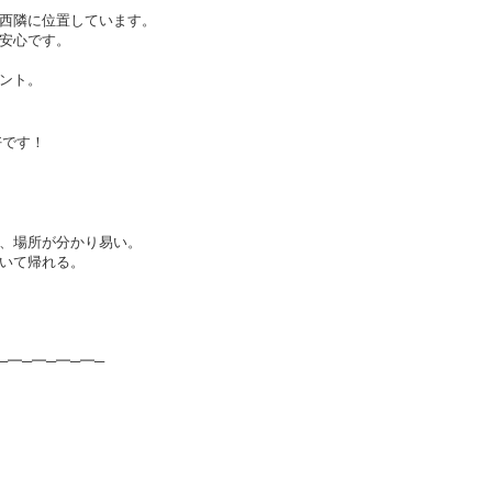
西隣に位置しています。
安心です。
ント。
好です！
、場所が分かり易い。
いて帰れる。
─━─━─━─━─
）