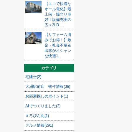
【エコで快適な
オール電化】最
上階・陽当り良
好！設備充実の
広々2LD...
【リフォーム済
みでお得！】敷
金・礼金不要＆
出窓がオシャレ
な快適1...
カテゴリ
宅建士(2)
大洲駅前店 物件情報(36)
お部屋探しのポイント(1)
AIでつくりました(2)
＃ろびん丸(1)
グルメ情報(291)