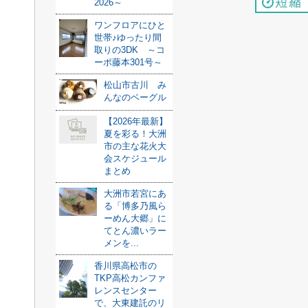
2026～
ワンフロアにひと
世帯♪ゆったり間
取りの3DK ～コ
ーポ藤本301号～
松山市古川 み
んなのベーグル
【2026年最新】
夏を彩る！大洲
市の主な花火大
会スケジュール
まとめ
大洲市若宮にあ
る「博多乃風ら
ーめん大郷」に
てとん濃いラー
メンを...
香川県高松市の
TKP高松カンファ
レンスセンター
で、大東建託のリ