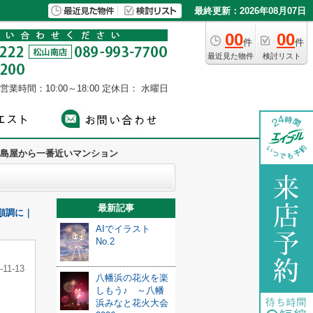
最終更新：2026年08月07日
00
00
件
件
最近見た物件
検討リスト
営業時間：10:00～18:00
定休日： 水曜日
島屋から一番近いマンション
最新記事
順調に｜
AIでイラスト
No.2
-11-13
八幡浜の花火を楽
しもう♪ ～八幡
浜みなと花火大会