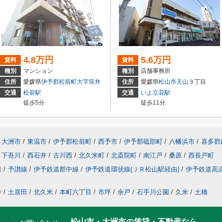
4.8万円
5.6万円
賃料
賃料
種別
マンション
種別
店舗事務所
住所
愛媛県
伊予郡松前町
大字筒井
住所
愛媛県
松山市
天山
３丁目
交通
松前駅
交通
いよ立花駅
徒歩5分
徒歩11分
大洲市
/
東温市
/
伊予郡松前町
/
西予市
/
伊予郡砥部町
/
八幡浜市
/
喜多郡
下吾川
/
西石井
/
古川西
/
北久米町
/
北斎院町
/
南江戸
/
桑原
/
西長戸町
線
/
予讃線
/
伊予鉄道郡中線
/
伊予鉄道環状線(ＪＲ松山駅経由)
/
伊予鉄道高
寺
/
土居田
/
北久米
/
本町六丁目
/
市坪
/
余戸
/
石手川公園
/
久米
/
土橋
松山市・大洲市の賃貸・不動産なら