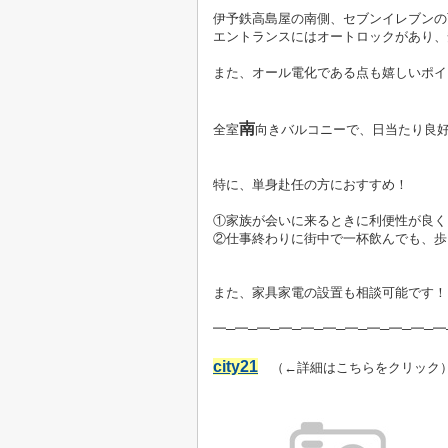
伊予鉄高島屋の南側、セブンイレブンの
エントランスにはオートロックがあり、
また、オール電化である点も嬉しいポイ
南
全室
向きバルコニーで、日当たり良
特に、単身赴任の方におすすめ！
①家族が会いに来るときに利便性が良く
②仕事終わりに街中で一杯飲んでも、歩
また、家具家電の設置も相談可能です！
━─━─━─━─━─━─━─━─━─━─━
city21
（←詳細はこちらをクリック