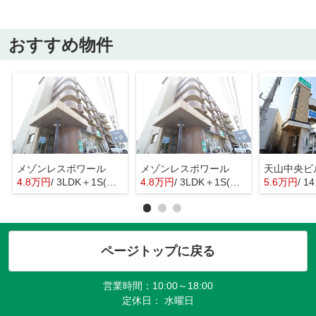
おすすめ物件
メゾンレスポワール
メゾンレスポワール
天山中央ビ
4.8万円
/ 3LDK＋1S(納戸)
4.8万円
/ 3LDK＋1S(納戸)
5.6万円
/ 1
ページトップに戻る
営業時間：10:00～18:00
定休日： 水曜日