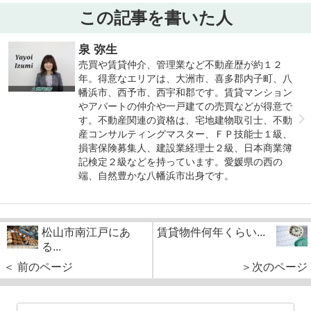
この記事を書いた人
泉 弥生
売買や賃貸仲介、管理業など不動産歴が約１２
年。得意なエリアは、大洲市、喜多郡内子町、八
幡浜市、西予市、西宇和郡です。賃貸マンション
やアパートの仲介や一戸建ての売買などが得意で
す。不動産関連の資格は、宅地建物取引士、不動
産コンサルティングマスター、ＦＰ技能士１級、
損害保険募集人、建設業経理士２級、日本商業簿
記検定２級などを持っています。愛媛県の西の
端、自然豊かな八幡浜市出身です。
松山市南江戸にあ
賃貸物件何年くらい...
る...
＜ 前のページ
＞次のページ