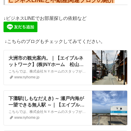
ビジネスLINEと不動産関連ブログの紹介
↓ビジネスLINEでお部屋探しの依頼など
↓こちらのブログもチェックしてみてください。
大洲市の観光案内。｜【エイブルネ
ットワーク】(株)NYホーム 松山
市・大洲市の賃貸・不動産
こちらでは、株式会社ＮＹホームのスタッフが執筆したスタッフブログ記事、「大洲市の観光案内。」をご紹介しております。他にも様々なテーマの記事がありますので、お住まい探しの合間にぜひご一読ください！
www.nyhome.jp
下灘駅(しもなだえき) ～ 瀬戸内海が
一望できる無人駅 ～｜【エイブルネ
ットワーク】(株)NYホーム 松山
こちらでは、株式会社ＮＹホームのスタッフが執筆したスタッフブログ記事、「下灘駅(しもなだえき) ～ 瀬戸内海が一望できる無人駅 ～」をご紹介しております。他にも様々なテーマの記事がありますので、お住まい探しの合間にぜひご一読ください！
市・大洲市の賃貸・不動産
www.nyhome.jp