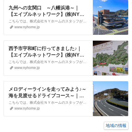
九州への玄関口 ～八幡浜港～｜
【エイブルネットワーク】(株)NYホ
ーム 松山市・大洲市の賃貸・不動
こちらでは、株式会社ＮＹホームのスタッフが執筆したスタッフブログ記事、「九州への玄関口 ～八幡浜港～」をご紹介しております。他にも様々なテーマの記事がありますので、お住まい探しの合間にぜひご一読ください！
産
www.nyhome.jp
西予市宇和町に行ってきました♪｜
【エイブルネットワーク】(株)NYホ
ーム 松山市・大洲市の賃貸・不動
こちらでは、株式会社ＮＹホームのスタッフが執筆したスタッフブログ記事、「西予市宇和町に行ってきました♪」をご紹介しております。他にも様々なテーマの記事がありますので、お住まい探しの合間にぜひご一読ください！
産
www.nyhome.jp
メロディーラインを走ってみよう♪～
海を見渡せるドライブコース～｜松
山市・大洲市の賃貸・不動産なら株
こちらでは、株式会社ＮＹホームのスタッフが執筆したスタッフブログ記事、「メロディーラインを走ってみよう♪～海を見渡せるドライブコース～」をご紹介しております。他にも様々なテーマの記事がありますので、お住まい探しの合間にぜひご一読ください！
式会社NYホーム
www.nyhome.jp
地域の情報