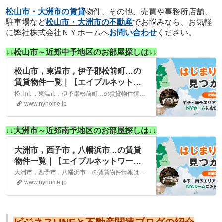
松山市・大洲市の賃貸
物件、その他、売買や事務所店舗、
駐車場など
松山市・大洲市の不動産
でお悩みなら、お気軽
に弊社株式会社ＮＹホームへ
お問い合わせ
ください。
↓↓松山市～近郊中予地区のお部屋探しは↓↓
松山市，東温市，伊予郡松前町…の
賃貸物件一覧｜【エイブルネットワ
ーク】(株)NYホーム 松山市・大洲
松山市，東温市，伊予郡松前町…の賃貸物件情報は、こちらに掲載しております。株式会社NYホームが自信を持ってご紹介する物件ばかりとなっております。お客様のニーズにそった物件が見つかりましたら、弊社までお気軽にお問い合わせください。
市の賃貸・不動産
www.nyhome.jp
↓↓大洲市～近郊南予地区のお部屋探しは↓↓
大洲市，西予市，八幡浜市…の賃貸
物件一覧｜【エイブルネットワー
ク】(株)NYホーム 松山市・大洲市
大洲市，西予市，八幡浜市…の賃貸物件情報は、こちらに掲載しております。株式会社NYホームが自信を持ってご紹介する物件ばかりとなっております。お客様のニーズにそった物件が見つかりましたら、弊社までお気軽にお問い合わせください。
の賃貸・不動産
www.nyhome.jp