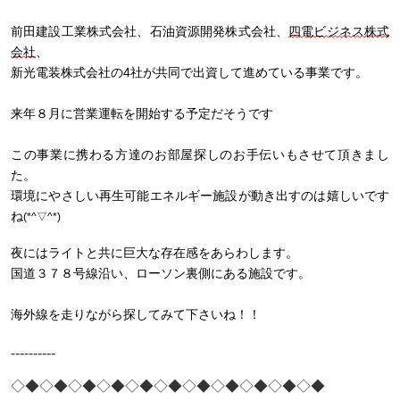
前田建設工業株式会社、
石油資源開発株式会社
、
四電ビジネス株式
会社
、
新光電装株式会社の
4社
が
共同で
出資して進めている事業です。
来年８月に営業運転を開始する予定
だそうです
この事業に携わる方達のお部屋探しのお手伝いもさせて頂きまし
た。
環境にやさしい再生可能エネルギー
施設が
動き出すのは
嬉しいです
ね
(*^▽^*)
夜にはライトと共に
巨大な
存在感をあらわします。
国道３７８号線沿い
、ローソン裏側
にある施設です。
海外線を走りながら探してみて下さいね！！
----------
◇◆◇◆◇◆
◇◆◇◆◇◆
◇◆◇◆◇◆
◇◆◇◆