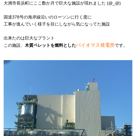
大洲市長浜町にここ数か月で巨大な施設が現れました
(@_@)
国道378号の海岸線沿いのローソンに行く度に
工事が進んでいく様子を目に
しながら気になってた
施設
出来たのは巨大なプラント
バイオマス発電所
この施設、
木質ペレットを燃料とした
です。