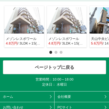
メゾンレスポワール
メゾンレスポワール
天山中央ビ
4.8万円
/ 3LDK＋1S(納戸)
4.8万円
/ 3LDK＋1S(納戸)
5.6万円
/ 1
ページトップに戻る
営業時間：10:00～18:00
定休日： 水曜日
ホーム
会社概要
お問い合わせ
PCサイト