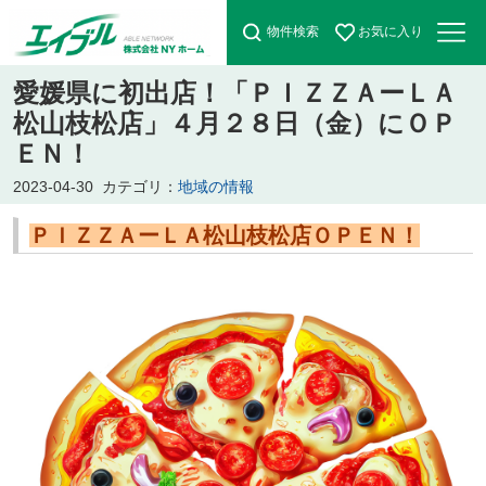
物件検索
お気に入り
愛媛県に初出店！「ＰＩＺＺＡーＬＡ
松山枝松店」４月２８日（金）にＯＰ
ＥＮ！
2023-04-30
カテゴリ：
地域の情報
ＰＩＺＺＡーＬＡ松山枝松店ＯＰＥＮ！